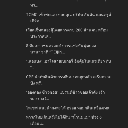
ทรั...
TCMC เข้าพบและขอบคุณ บริษัท ฮันตัน แอนดรูส์
เคิร์ท...
เวียตเจ็ทฉลองผู้โดยสารครบ 200 ล้านคน พร้อม
ประกาศเส...
8 ทีมเยาวชนดวลแข้งการแข่งขันฟุตบอล
นานาชาติ “TEIJIN...
“เลอแปง” เอาใจสายเบเกอรี่ อิ่มคุ้มในแถวเดียว กับ
“...
CPF นำทัพสินค้าสารทจีนมงคลถูกหลัก เสริมความ
ปัง พร้...
“อองตอง ข้าวซอย” แบรนด์ข้าวซอยเจ้าดัง เจ้า
ของรางวั...
ไทเชฟ แนะนำผงพะโล้ อร่อย หอมกลิ่นเครื่องเทศ
ทารกไทยเกินครึ่งไม่ได้กิน "น้ำนมแม่” ช่วง 6
เดือนแ...