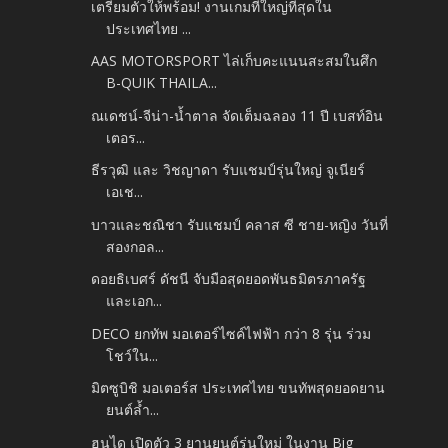
เตรียมตัวให้พร้อม! งานเกมที่ใหญ่ที่สุดใน
ประเทศไทย ...
AAS MOTORSPORT ไล่เก็บคะแนนสะสมในศึก
B-QUIK THAILA...
ณเดชน์-จีน่า-น้ำตาล จัดเต็มฉลอง 11 ปี เบสท์อิน
เตอร...
ธีรวุฒิ และ วิชญาดา รับแชมป์รุ่นใหญ่ จูเนียร์
เอเช...
บาวและชณิชา รับแชมป์ คลาส ซี ชาย-หญิง วันที่
สองกอล...
ดอยธิเบศร์ ดัชนี จับมือสุดยอดพันธมิตรภาครัฐ
และเอก...
DECO ยกทัพ มอเตอร์ไซค์ไฟฟ้า กว่า 8 รุ่น ร่วม
โชว์ใน...
มิตซูบิชิ มอเตอร์ส ประเทศไทย ขนทัพสุดยอดยาน
ยนต์ล้ำ...
ฮุนได เปิดตัว 3 ยานยนต์รุ่นใหม่ ในงาน Big