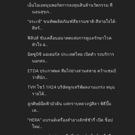
เอ็นไอเอหนุนพอร์ตการลงทุนสินค้านวัตกรรม ที่
นอนสุขภ...
“จระเข้” ขนทัพผลิตภัณฑ์สีธรรมชาติ-สีหายใจได้-
สีสร้...
ฟิลิปส์ ขับเคลื่อนอนาคตแห่งการดูแลรักษาโรค
หัวใจ ผ่...
มิตซูบิชิ มอเตอร์ส ประเทศไทย เปิดตัว รถบริการ
นอกสถ...
ETDA ประกาศผล ทีมไก่ย่างสามสหาย คว้าแชมป์
ว่าที่นัก...
TVH โชว์ 1H24 บริษัทลูกเสริฟ์ผลงานแกร่ง หนุน
รายได้...
ลูกศิษย์มืดฟ้ามัวดิน แห่กราบหลวงปู่ศิลา พิธีปั๊ม
เห...
“HERA” แบรนด์เครื่องสำอางลักซ์ชัวรี่ เปิด ช็อป
ใหม่...