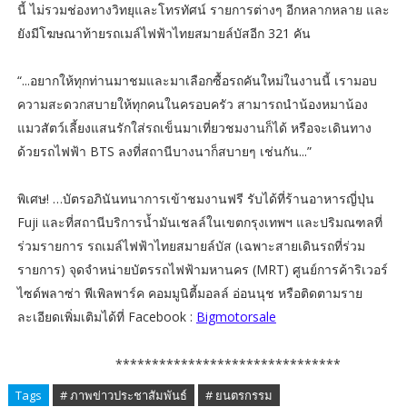
นี้ ไม่รวมช่องทางวิทยุและโทรทัศน์ รายการต่างๆ อีกหลากหลาย และ
ยังมีโฆษณาท้ายรถเมล์ไฟฟ้าไทยสมายล์บัสอีก 321 คัน
“...อยากให้ทุกท่านมาชมและมาเลือกซื้อรถคันใหม่ในงานนี้ เรามอบ
ความสะดวกสบายให้ทุกคนในครอบครัว สามารถนำน้องหมาน้อง
แมวสัตว์เลี้ยงแสนรักใส่รถเข็นมาเที่ยวชมงานก็ได้ หรือจะเดินทาง
ด้วยรถไฟฟ้า BTS ลงที่สถานีบางนาก็สบายๆ เช่นกัน...”
พิเศษ! …บัตรอภินันทนาการเข้าชมงานฟรี รับได้ที่ร้านอาหารญี่ปุ่น
Fuji และที่สถานีบริการน้ำมันเชลล์ในเขตกรุงเทพฯ และปริมณฑลที่
ร่วมรายการ รถเมล์ไฟฟ้าไทยสมายล์บัส (เฉพาะสายเดินรถที่ร่วม
รายการ) จุดจำหน่ายบัตรรถไฟฟ้ามหานคร (MRT) ศูนย์การค้าริเวอร์
ไซด์พลาซ่า พีเพิลพาร์ค คอมมูนิตี้มอลล์ อ่อนนุช หรือติดตามราย
ละเอียดเพิ่มเติมได้ที่ Facebook :
Bigmotorsale
*******************************
Tags
# ภาพข่าวประชาสัมพันธ์
# ยนตรกรรม