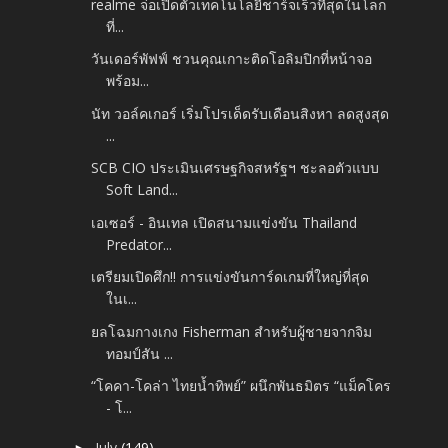
realme จ่อเปิดตัวเทคโนโลยีชาร์จเร็วที่สุดในโลก
ที่...
วันเดอร์พัฟฟ์ ชวนคุณเกาะติดโอลิมปิกที่หน้าจอ
พร้อม...
นัท วอล์คเกอร์ เริ่มโปรเด็ดรับเดือนสิงหา ลดสูงสุด
...
SCB CIO ประเมินเศรษฐกิจสหรัฐฯ ชะลอตัวแบบ
Soft Land...
เอเซอร์ - อินเทล เปิดสนามแข่งขัน Thailand
Predator...
เตรียมเปิดศึก!! การแข่งขันการ์ดเกมที่ใหญ่ที่สุด
ในเ...
ยลโฉมกางเกง Fisherman สำหรับผู้ชายจากจิม
ทอมป์สัน ...
“โคคา-โคล่า ไทยน้ำทิพย์” ผนึกพันธมิตร “แม็คโคร
- โ...
July
(149)
►