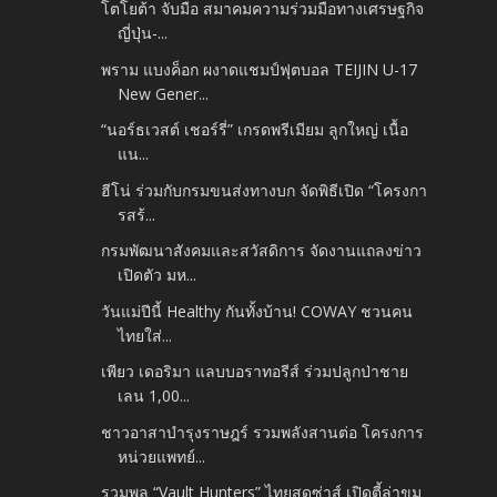
โตโยต้า จับมือ สมาคมความร่วมมือทางเศรษฐกิจ
ญี่ปุ่น-...
พราม แบงค็อก ผงาดแชมป์ฟุตบอล TEIJIN U-17
New Gener...
“นอร์ธเวสต์ เชอร์รี่” เกรดพรีเมียม ลูกใหญ่ เนื้อ
แน...
ฮีโน่ ร่วมกับกรมขนส่งทางบก จัดพิธีเปิด “โครงกา
รสร้...
กรมพัฒนาสังคมและสวัสดิการ จัดงานแถลงข่าว
เปิดตัว มห...
วันแม่ปีนี้ Healthy กันทั้งบ้าน! COWAY ชวนคน
ไทยใส่...
เพียว เดอริมา แลบบอราทอรีส์ ร่วมปลูกป่าชาย
เลน 1,00...
ชาวอาสาบำรุงราษฎร์ รวมพลังสานต่อ โครงการ
หน่วยแพทย์...
รวมพล “Vault Hunters” ไทยสุดซ่าส์ เปิดตี้ล่าขุม