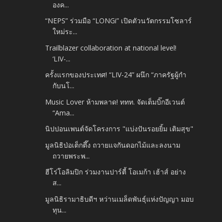
องค...
“NEPS” ร่วมมือ “LONGi” เปิดตัวนวัตกรรมโซลาร์
ใหม่ระ...
Trailblazer collaboration at national level!
‘LIV-...
ครั้งแรกของประเทศ! “LIV-24” ผนึก “ภาครัฐผู้กำ
กับนโ...
Music Lover ห้ามพลาด! ททท. จัดเต็มบิ๊กอีเวนต์
“Ama...
นิปปอนเพนต์จัดโครงการ "แบ่งปันรอยยิ้ม เติมสุข"
มูลนิธิป่อเต็กตึ๊ง ถวายแจกันดอกไม้และลงนาม
ถวายพระพ...
ฮีโร่โอลิมปิก ร่วมงานปาร์ตี้ โอเมก้า เฮ้าส์ อย่าง
ส...
มูลนิธิรามาธิบดีฯ หว่านเมล็ดพันธุ์แห่งปัญญา มอบ
ทุน...