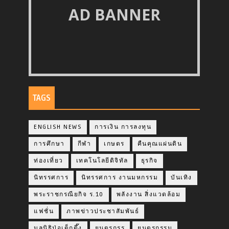
AD BANNER
TAGS
ENGLISH NEWS
การเงิน การลงทุน
การศึกษา
กีฬา
เกษตร
คืนคุณแผ่นดิน
ท่องเที่ยว
เทคโนโลยีดิจิทัล
ธุรกิจ
นิทรรศการ
นิทรรศการ งานมหกรรม
บันเทิง
พระราชกรณียกิจ ร.10
พลังงาน สิ่งแวดล้อม
แฟชั่น
ภาพข่าวประชาสัมพันธ์
มูลนิธิป่อเต็กตึ๊ง
ยนตรกรร
ยนตรกรรม