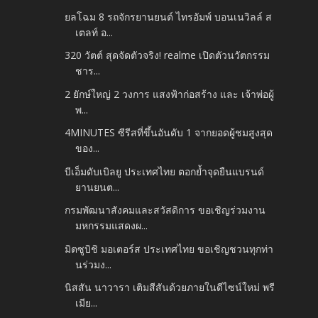
ยลโฉม 8 รถจักรยานยนต์ ไทรอัมพ์ บอนเนวิลล์ ส
เตลท์ อ...
320 วัตต์ สุดจัดตัวจริง! realme เปิดตัวนวัตกรรม
ชาร...
2 ยักษ์ใหญ่ 2 วงการ แสงฟ้าก่อสร้าง และ เจ้าพ่อผู้
พ...
4MINUTES ซีรีสที่ขึ้นอันดับ 1 จากยอดผู้ชมสูงสุด
ของ...
บีเอ็มดับเบิลยู ประเทศไทย ตอกย้ำจุดยืนแบรนด์
ยานยนต...
กรมพัฒนาสังคมและสวัสดิการ ขอเชิญร่วมงาน
มหกรรมแสดงผ...
มิตซูบิชิ มอเตอร์ส ประเทศไทย ขอเชิญชวนทุกท่า
นร่วมง...
นิสสัน นาวารา เติมสีสันด้วยภายในดีไซน์ใหม่ พรี
เมีย...