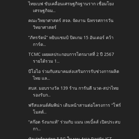
ไทยเบฟ ขับเคลื่อนเศรษฐกิจฐานราก เชื่อมโยง
เศรษฐกิจม...
คณะวิทยาศาสตร์ สจล. จัดงาน นิทรรศการวัน
วิทยาศาสตร์
“ภัทรรัตน์” หยิบแชมป์ ปิดเกม 15 อันเดอร์ คว้า
การ์ด...
TCMC เผยผลประกอบการไตรมาสที่ 2 ปี 2567
รายได้รวม 1...
บีโอไอ ร่วมกับสมาคมส่งเสริมการรับช่วงการผลิต
ไทย แล...
สบส. มอบรางวัล 139 ร้าน การันตี นวด-สปาไทย
รองรับก...
ฟรีสแลนด์คัมพิน่า เดินหน้าสานต่อโครงการ “โฟร์
โมสต์...
“สก๊อต รังนกแท้” ร่วมกับ แมน เทเบิ้ลส์ เปิดประสบ
กา...
หัวเว่ยก้าวสู่ยุค 5.5G ในงาน Asia Pacific ICT