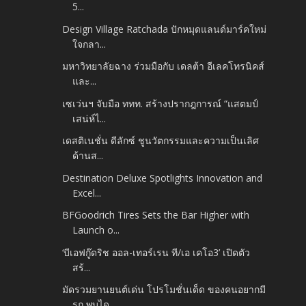
5...
Design Village Ratchada ปักหมุดแลนด์มาร์คใหม่
ใจกลา...
มหาวิทยาลัยฉาง ร่วมมือกับ เดลต้า อีเลคโทรนิคส์
และ...
เซเว่นฯ จับมือ ททท. สร้างปรากฎการณ์ “แสตมป์
เสน่ห์ไ...
เดสติเนชั่น ดีลักซ์ ชูนวัตกรรมและความเป็นเลิศ
ด้านส...
Destination Deluxe Spotlights Innovation and
Excel...
BFGoodrich Tires Sets the Bar Higher with
Launch o...
‘บีเอฟกู๊ดริช ออล-เทอร์เรน ที/เอ เคโอ3’ เปิดตัว
สร้...
มัดรวมยานยนต์เด่น โปรโมชั่นเด็ด ของคนอยากมี
รถ พบได...