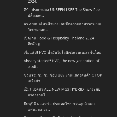
2024...
ดีป้า ประกาศผล UNSEEN I SEE The Show Reel
ปลื้มผลต...
อว.-บพค. เดินหน้ายกระดับขีดความสามารถระบบ
วิทยาศาสต...
เปิดงาน Food & Hospitality Thailand 2024
คึกคัก ผู...
เริ่มแล้ว!! HVO น้ำมันไบโอดีเซลเจนเนอเรชั่นใหม่
Already started!! HVO, the new generation of
biodi...
ชวนร่วมชม ชิม ช้อป แชะ งานแสดงสินค้า OTOP
เครือข่า...
เอ็มจี เปิดตัว ALL NEW MG3 HYBRID+ ยกระดับ
มาตรฐานไ...
มิตซูบิชิ มอเตอร์ส ประเทศไทย ชวนลูกค้าและ
แฟนมอเตอร...