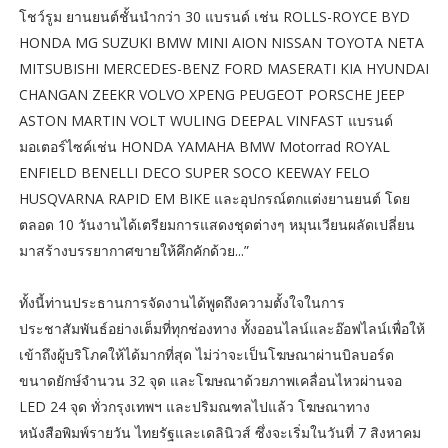
โชว์รูม ยานยนต์ชั้นนำกว่า 30 แบรนด์ เช่น ROLLS-ROYCE BYD
HONDA MG SUZUKI BMW MINI AION NISSAN TOYOTA NETA
MITSUBISHI MERCEDES-BENZ FORD MASERATI KIA HYUNDAI
CHANGAN ZEEKR VOLVO XPENG PEUGEOT PORSCHE JEEP
ASTON MARTIN VOLT WULING DEEPAL VINFAST แบรนด์
มอเตอร์ไซค์เช่น HONDA YAMAHA BMW Motorrad ROYAL
ENFIELD BENELLI DECO SUPER SOCO KEEWAY FELO
HUSQVARNA RAPID EM BIKE และอุปกรณ์ตกแต่งยานยนต์ โดย
ตลอด 10 วันงานได้เตรียมการแสดงชุดต่างๆ หมุนเวียนผลัดเปลี่ยน
มาสร้างบรรยากาศขายให้คึกคักด้วย...”
ทั้งนี้ท่านประธานการจัดงานได้พูดถึงความตั้งใจในการ
ประชาสัมพันธ์อย่างเต็มที่ทุกช่องทาง ทั้งออนไลน์และอ๊อฟไลน์เพื่อให้
เข้าถึงผู้บริโภคให้ได้มากที่สุด ไม่ว่าจะเป็นโฆษณาผ่านบิลบอร์ด
ขนาดยักษ์จำนวน 32 จุด และโฆษณาด้วยภาพเคลื่อนไหวผ่านจอ
LED 24 จุด ทั่วกรุงเทพฯ และปริมณฑลไปแล้ว โฆษณาทาง
หนังสือพิมพ์รายวัน ไทยรัฐและเดลินิวส์ ซึ่งจะเริ่มในวันที่ 7 สิงหาคม