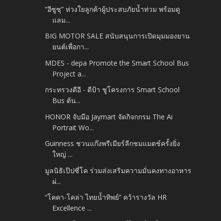
“อีซูซุ” ห่วงใยลูกค้าผู้ประสบภัยน้ำท่วม พร้อมดู
แลม...
BIG MOTOR SALE สนับสนุนการเปิดมุมมองยาน
ยนต์เพื่อกา...
MDES - depa Promote the Smart School Bus
Project a...
กระทรวงดีอี - ดีป้า ชูโครงการ Smart School
Bus ต้น...
HONOR จับมือ Jaymart จัดกิจกกรม The Ai
Portrait Wo...
Guinness ชวนแก๊งพรีเมียร์ลีกชมแมตช์ครั้งยิ่ง
ใหญ่ ...
มูลนิธิเป๊ปซี่โค ร่วมส่งเสริมความมั่นคงทางอาหาร
ผ่...
“โคคา-โคล่า ไทยน้ำทิพย์” คว้ารางวัล HR
Excellence ...