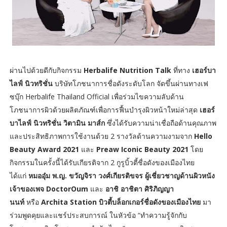
ผ่านไปด้วยดีกับกิจกรรม
Herbalife Nutrition Talk
ที่ทาง
เฮอร์บา
ไลฟ์ นิวทริชั่น
บริษัทโภชนาการชื่อดังระดับโลก จัดขึ้นผ่านทางเฟ
ซบุ๊ก Herbalife Thailand Official เพื่อร่วมไขความลับด้าน
โภชนาการผิวด้วยผลิตภัณฑ์เพื่อการฟื้นบำรุงผิวหน้าใหม่ล่าสุด
เฮอร์
บาไลฟ์ นิวทริชั่น วิตามิน มาส์ก
ซึ่งได้รับความน่าเชื่อถือด้านคุณภาพ
และประสิทธิภาพการใช้งานด้วย 2 รางวัลด้านความงามจาก
Hello
Beauty Award 2021
และ
Preaw Iconic Beauty 2021
โดย
กิจกรรมในครั้งนี้ได้รับเกียรติจาก 2 กูรูบิ้วตี้ชื่อดังของเมืองไทย
ได้แก่
หมออุ๋ม พ.ญ. ขวัญจิรา วงศ์เกียรติขจร ผู้เชี่ยวชาญด้านผิวหนัง
เจ้าของเพจ DoctorOum
และ
อาชิ อาชิตา ศิริภิญญา
นนท์
หรือ
Archita Station บิวตี้บล็อกเกอร์ชื่อดังของเมืองไทย
มา
ร่วมพูดคุยและแชร์ประสบการณ์ ในหัวข้อ “ทำความรู้จักกับ