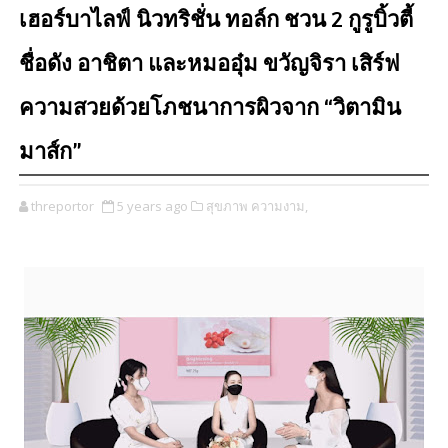
เฮอร์บาไลฟ์ นิวทริชั่น ทอล์ก ชวน 2 กูรูบิ้วตี้
ชื่อดัง อาชิตา และหมออุ๋ม ขวัญจิรา เสิร์ฟ
ความสวยด้วยโภชนาการผิวจาก “วิตามิน
มาส์ก”
threportor
5 years ago
สุขภาพ ความงาม,