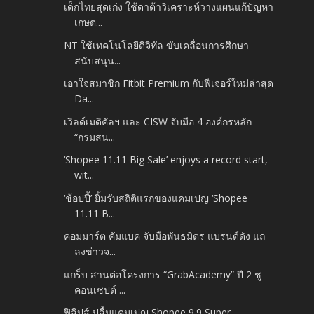
เด็กไทยสุดเก่ง ใช้ดาต้าวิเคราะห์วางแผนแก้ปัญหา
เกษต...
NT ใช้เทคโนโลยีดิจิทัล ขับเคลื่อนการศึกษา
สนับสนุน...
เอาใจสมาชิก Fitbit Premium กับฟีเจอร์ใหม่ล่าสุด
Da...
เวิลด์เมดิคัลฯ และ CISW จับมือ 4 องค์กรหลัก
“กรมสน...
‘Shopee 11.11 Big Sale’ enjoys a record start,
wit...
‘ช้อปปี้’ ยิ้มรับสถิติแรกของแคมเปญ ‘Shopee
11.11 B...
คอมมาร์ต คัมแบค จับมือพันธมิตร แบรนด์ดัง แถ
ลงข่าวจ...
แกร็บ สานต่อโครงการ “GrabAcademy” ปี 2 ชู
คอนเซปต์ ...
ฟิลิปส์ ปลื้มแคมเปญ Shopee 9.9 Super