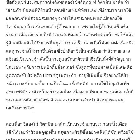
ชื่อดัง
แชร์ประสบการณ์หลังทดลองใช้ผลิตภัณฑ์ วิตามิน มาส์ก ว่า
“ส่วนตัวเป็นคนที่ที่ผิวหน้าค่อนข้างเซนซิทีฟ และแพ้ง่ายมาก หากใช้
ผลิตภัณฑ์ที่มีส่วนผสมแรงๆ จะทำให้แสบผิวทันที แต่เมื่อลองใช้
วิตามิน มาส์ก ครั้งแรกแล้วรู้สึกชอบมาก เพราะไม่รู้สึกคัน แพ้ หรือ
ระคายเคืองเลย รวมถึงมีส่วนผสมที่อ่อนโยนสำหรับผิวหน้า พอใช้แล้ว
รู้สึกเหมือนผิวได้รับการฟื้นฟูอย่างรวดเร็ว และเมื่อใช้อย่างต่อเนื่องผิว
แลดูกระจ่างใสมากขึ้นด้วย ซึ่งปกติอาชิเป็นคนที่ออกกำลังกายกลาง
แจ้งอยู่เป็นประจำ ดังนั้นการดูแลรักษาผิวหน้าจึงเป็นสิ่งที่สำคัญมาก
โดยเฉพาะกับการเป็นบิวตี้บล็อกเกอร์ ซึ่งสูตรที่ชอบมากเป็นพิเศษ คือ
สูตรกระชับผิว หรือ Firming เพราะด้วยอายุที่เพิ่มขึ้น จึงอยากให้ผิว
หน้าดูกระชับมากขึ้น รวมถึงเป็นมาส์กชีทที่สามารถใช้ได้ทุกวันเพื่อ
สุขภาพที่ดีของผิวหน้าอย่างต่อเนื่อง เนื่องจากมีขนาดของแผ่นมาส์กที่
หนาและเหนียวกำลังพอดี ตลอดจนเหมาะสำหรับผิวหน้าของคน
เอเชียมากจริงๆ
ตอนนี้อาชิลองใช้ วิตามิน มาส์ก เป็นประจำมาประมาณหนึ่งเดือน
รู้สึกได้เลยว่าผิวแลดูชุ่มชื้น ดูสุขภาพผิวดีขึ้นอย่างเห็นได้ชัด พร้อมใช้