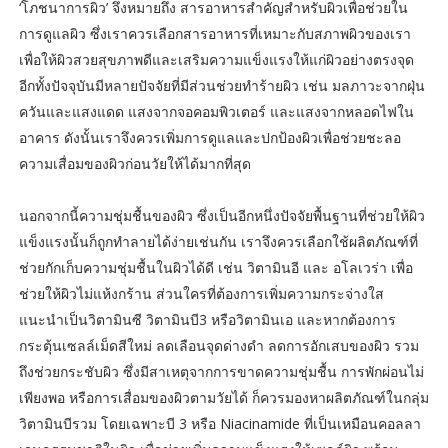
‘โภชนาการผิว’ จึงหมายถึง สารอาหารสำคัญสำหรับผิวเพื่อช่วยใน
การดูแลผิว ซึ่งเราควรเลือกสารอาหารที่เหมาะกับสภาพผิวของเรา
เพื่อให้ผิวสวยสุขภาพดีและเสริมความแข็งแรงให้แก่ผิวอย่างตรงจุด
อีกทั้งปัจจุบันมีหลายปัจจัยที่มีส่วนช่วยทำร้ายผิว เช่น มลภาวะจากฝุ่น
ควันและแสงแดด แสงจากจอคอมพิวเตอร์ และแสงจากหลอดไฟใน
อาคาร ดังนั้นเราจึงควรเพิ่มการดูแลและปกป้องผิวเพื่อช่วยชะลอ
ความเสื่อมของผิวก่อนวัยให้ได้มากที่สุด
นอกจากนี้ความชุ่มชื้นของผิว ซึ่งเป็นอีกหนึ่งปัจจัยพื้นฐานที่ช่วยให้ผิว
แข็งแรงนั้นก็ถูกทำลายได้ง่ายเช่นกัน เราจึงควรเลือกใช้ผลิตภัณฑ์ที่
ช่วยกักเก็บความชุ่มชื้นในผิวได้ดี เช่น วิตามินอี และ อโลเวร่า เพื่อ
ช่วยให้ผิวไม่แห้งกร้าน ส่วนใครที่ต้องการเพิ่มความกระจ่างใส
แนะนำเป็นวิตามินซี วิตามินบี3 หรือวิตามินเอ และหากต้องการ
กระตุ้นเซลล์เม็ดสีใหม่ ลดเลือนจุดด่างดำ ลดการอักเสบของผิว รวม
ถึงช่วยกระชับผิว ซึ่งมีสาเหตุจากการขาดความชุ่มชื้น การพักผ่อนไม่
เพียงพอ หรือการเสื่อมของผิวตามวัยได้ ก็ควรมองหาผลิตภัณฑ์ในกลุ่ม
วิตามินบีรวม โดยเฉพาะบี 3 หรือ Niacinamide ที่เป็นเหมือนคอลลา