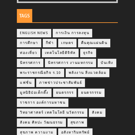
TAGS
ENGLISH NEWS
การเงิน การลงทุน
การศึกษา
กีฬา
เกษตร
คืนคุณแผ่นดิน
ท่องเที่ยว
เทคโนโลยีดิจิทัล
ธุรกิจ
นิทรรศการ
นิทรรศการ งานมหกรรม
บันเทิง
พระราชกรณียกิจ ร.10
พลังงาน สิ่งแวดล้อม
แฟชั่น
ภาพข่าวประชาสัมพันธ์
มูลนิธิป่อเต็กตึ๊ง
ยนตรกรร
ยนตรกรรม
ราชการ องค์การมหาชน
วิทยาศาสตร์ เทคโนโลยี นวัตกรรม
สังคม
สังคม ศิลปะ วัฒนธรรม
สุขภาพ
สุขภาพ ความงาม
อสังหาริมทรัพย์