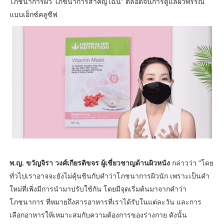
โภชนาการผิว โภชนาการสำคัญไฉน” ตลอดจนการดูแลผิวพรรณ
แบบเอ็กซ์คลูซีฟ
พ.ญ. ขวัญจิรา วงศ์เกียรติขจร ผู้เชี่ยวชาญด้านผิวหนัง
กล่าวว่า “โดย
ทั่วไปเราอาจจะยังไม่คุ้นชินกับคำว่าโภชนาการผิวนัก เพราะเป็นคำ
ใหม่ที่เพิ่งมีการนำมาปรับใช้กัน โดยมีจุดเริ่มต้นมาจากคำว่า
โภชนาการ ที่หมายถึงสารอาหารที่เราได้รับในแต่ละวัน และการ
เลือกอาหารให้เหมาะสมกับความต้องการของร่างกาย ดังนั้น