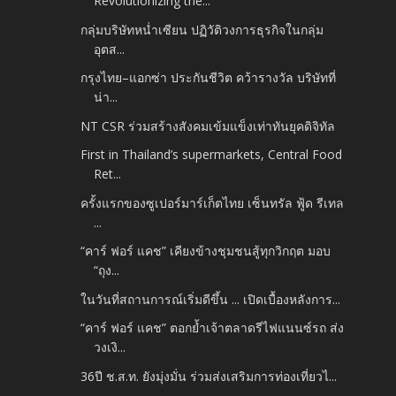
Revolutionizing the...
กลุ่มบริษัทหน่ำเซียน ปฏิวัติวงการธุรกิจในกลุ่ม
อุตส...
กรุงไทย–แอกซ่า ประกันชีวิต คว้ารางวัล บริษัทที่
น่า...
NT CSR ร่วมสร้างสังคมเข้มแข็งเท่าทันยุคดิจิทัล
First in Thailand’s supermarkets, Central Food
Ret...
ครั้งแรกของซูเปอร์มาร์เก็ตไทย เซ็นทรัล ฟู้ด รีเทล
...
“คาร์ ฟอร์ แคช” เคียงข้างชุมชนสู้ทุกวิกฤต มอบ
“ถุง...
ในวันที่สถานการณ์เริ่มดีขึ้น ... เปิดเบื้องหลังการ...
“คาร์ ฟอร์ แคช” ตอกย้ำเจ้าตลาดรีไฟแนนซ์รถ ส่ง
วงเงิ...
36ปี ช.ส.ท. ยังมุ่งมั่น ร่วมส่งเสริมการท่องเที่ยวไ...