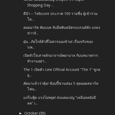
Shopping Day ...
ดีป้า – Tellscore ประกาศ 100 รายชื่อ ผู้เข้าร่วม
โค...
คอมมาร์ต คัมแบค จับมือพันธมิตรแบรนด์ดัง แถลง
ข่าวจั...
ฝุ่น…ภัยใกล้ตัวที่ไม่ควรมองข้าม! เรื่องจริงของ
‘แพ...
เปิดหัวใจเสาหลักอาจารย์พยาบาล กับบทบาทการ
ทำงานอย่า...
The 1 เปิดตัว Line Official Account “The 1” ชูกล
ยุ...
คัดมาแล้วว่าคุ้ม! ช้อปปี้ชวนส่อง 5 สุดยอดสมาร์ท
โฟน...
แกร็บฟู้ด แรงไม่หยุด! ส่งแคมเปญ “เหนือลดยังมี
ลด” เ...
October
(35)
►