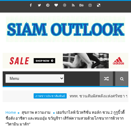
ททท. ชวนสัมผัสพลังแห่งศรัทธา ร่วมงาน "ห่มผ้า
ภาพข่าวประชาสัมพันธ์
Home
สุขภาพ ความงาม
เฮอร์บาไลฟ์ นิวทริชั่น ทอล์ก ชวน 2 กูรูบิ้วตี้
ชื่อดัง อาชิตา และหมออุ๋ม ขวัญจิรา เสิร์ฟความสวยด้วยโภชนาการผิวจาก
“วิตามิน มาส์ก”