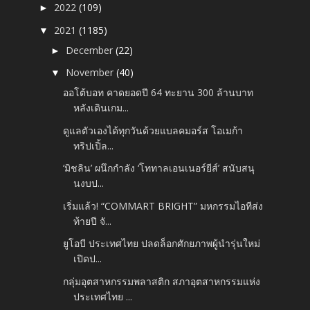
2022
(109)
►
2021
(1185)
▼
December
(22)
►
November
(40)
▼
ออโต้บอท คาดยอดปี 64 ทะยาน 300 ล้านบาท
หลังเดินเกม...
ดูแลตัวเองได้ทุกวันด้วยแบลคมอร์ส โอเมก้า
ทริปเปิ้ล...
‘มิชลิน’ ผนึกกำลัง ‘โททาลเอนเนอร์ยีส์’ สนับสนุ
นงบป...
เริ่มแล้ว! “COMMART BRIGHT” มหกรรมไอทีส่ง
ท้ายปี จั...
ยูโอบี ประเทศไทย ปลดล็อกศักยภาพผู้นำรุ่นใหม่
เปิดป...
กลุ่มอุตสาหกรรมพลาสติก สภาอุตสาหกรรมแห่ง
ประเทศไทย ...