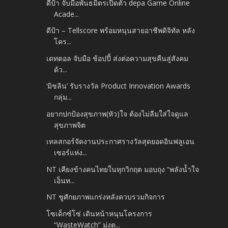
ดีป้า จับมือพันธมิตรเปิดตัว depa Game Online
Acade...
ดีป้า – Tellscore พร้อมหนุนสายอาชีพดิจิทัล หลัง
โคร...
เดทตอล จับมือ ช้อปปี้ ส่งต่อความสุขคืนสู่สังคม
ด้ว...
‘มิชลิน’ รับรางวัล Product Innovation Awards
กลุ่ม...
อยากปกป้องสุขภาพ(หัว)ใจ ต้องไม่ลืมใส่ใจดูแล
สุขภาพจิต
เทลสกอร์จัดงานประกาศรางวัลสุดยอดอินฟลูเอน
เซอร์แห่ง...
NT เคียงข้างคนไทยในทุกวิกฤต มอบถุง “พลังน้ำใจ
เอ็นท...
NT ชูศักยภาพแกร่งหลังควบรวมกิจการ
โซเด็กซ์โซ่ เดินหน้าหนุนโครงการ
“WasteWatch” มุ่งต...