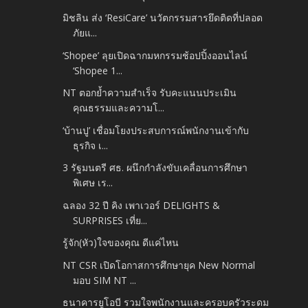
มิชลิน ส่ง ‘ResiCare’ นวัตกรรมสารยึดติดที่ปลอด
ภัยแ...
‘Shopee’ ลุยเปิดฉากมหกรรมช้อปปิ้งออนไลน์
‘Shopee 1...
NT ตอกย้ำความสำเร็จ รับคะแนนประเมิน
คุณธรรมและความโ...
‘บ้านปู’ เชื่อมโยงประสบการณ์พนักงานเข้ากับ
ธุรกิจ เ...
3 รัฐมนตรี ศธ. ผนึกกำลังขับเคลื่อนการศึกษา
พิเศษ เร...
ฉลอง 32 ปี คิง เพาเวอร์ DELIGHTS &
SURPRISES เที่ย...
รู้จัก(หัว)ใจของคุณ ดีแค่ไหน
NT CSR เปิดโอกาสการศึกษายุค New Normal
มอบ SIM NT ...
ธนาคารยูโอบี รวมใจพนักงานและครอบครัวระดม