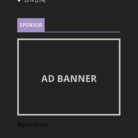
2018
(214)
►
SPONSOR
AD BANNER
Report Abuse