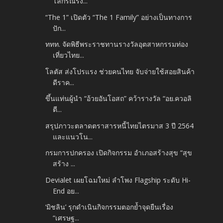
โลกรณรง...
“The 1” เปิดตัว “The 1 Family” อย่างเป็นทางการ
ปัก...
ททท. จัดพิธีพระราชทานรางวัลอุตสาหกรรมท่อง
เที่ยวไทย...
โลตัส ส่งโปรแรง ช่วยคนไทย จับจ่ายใช้สอยสินค้า
ดีราค...
ขึ้นแท่นผู้นำ “อ้วยอันโอสถ” คว้ารางวัล “อย.ควอลิ
ตี...
สรุปภาวะตลาดตราสารหนี้ไทยไตรมาส 3 ปี 2564
และแนวโน...
กรมการปกครอง เปิดกิจกรรม อำเภอสร้างสุข “สุข
สร้าง ...
Devialet เผยโฉมใหม่ ลำโพง Flagship ระดับ Hi-
End อย...
‘มิชลิน’ รุกดำเนินกิจกรรมตอกย้ำจุดยืนเรื่อง
“เศรษฐ...