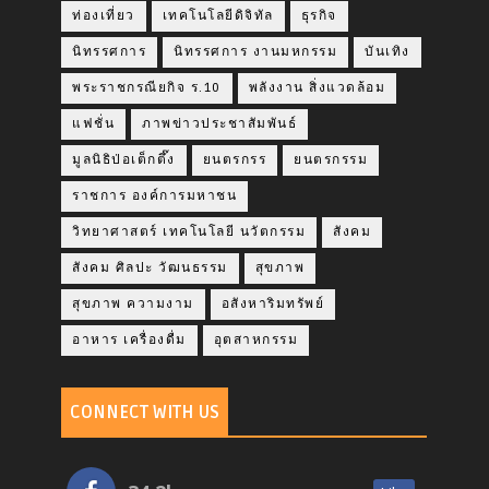
ท่องเที่ยว
เทคโนโลยีดิจิทัล
ธุรกิจ
นิทรรศการ
นิทรรศการ งานมหกรรม
บันเทิง
พระราชกรณียกิจ ร.10
พลังงาน สิ่งแวดล้อม
แฟชั่น
ภาพข่าวประชาสัมพันธ์
มูลนิธิป่อเต็กตึ๊ง
ยนตรกรร
ยนตรกรรม
ราชการ องค์การมหาชน
วิทยาศาสตร์ เทคโนโลยี นวัตกรรม
สังคม
สังคม ศิลปะ วัฒนธรรม
สุขภาพ
สุขภาพ ความงาม
อสังหาริมทรัพย์
อาหาร เครื่องดื่ม
อุตสาหกรรม
CONNECT WITH US