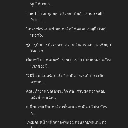
ทุนได้มากก...
The 1 ร่วมปลุกตลาดรีเทล เปิดตัว ‘Shop with
Point -...
“เพอร์ฟอร์แมนซ์ มอเตอร์ส” จัดแคมเปญยิ่งใหญ่
“Perfo...
ซูบารุกับภารกิจท้าทายความสามารถสาวเอเชียยุค
ใหม่ รา...
เปิดตัวโปรเจคเตอร์ BenQ GV30 แบบพกพาเครื่อง
แรกของโ...
“จีพีไอ มอเตอร์สปอร์ต” จับมือ “ฮอนด้า” ระเบิด
ความม...
คณะทำงานชุดเฉพาะกิจ ศธ. สรุปผลตรวจสอบ
หนังสือชุดนิท...
ยูเนี่ยนเพย์ อินเตอร์เนชั่นแนล จับมือ บริษัท บัตร
ก...
ไทยเดินหน้าผนึกกำลังพันธมิตรหลายพันแห่งทั่ว