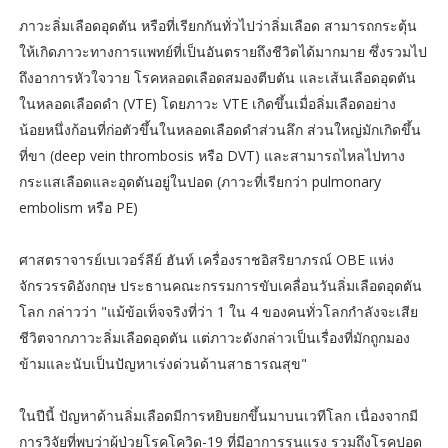
ภาวะลิ่มเลือดอุดตัน หรือที่เรียกกันทั่วไปว่าลิ่มเลือด สามารถกระตุ้น
ให้เกิดภาวะทางการแพทย์ที่เป็นอันตรายถึงชีวิตได้มากมาย ซึ่งรวมไป
ถึงอาการหัวใจวาย โรคหลอดเลือดสมองตีบตัน และเส้นเลือดอุดตัน
ในหลอดเลือดดำ (VTE) โดยภาวะ VTE เกิดขึ้นเมื่อลิ่มเลือดอย่าง
น้อยหนึ่งก้อนที่ก่อตัวขึ้นในหลอดเลือดดำส่วนลึก ส่วนใหญ่มักเกิดขึ้น
ที่ขา (deep vein thrombosis หรือ DVT) และสามารถไหลไปทาง
กระแสเลือดและอุดตันอยู่ในปอด (ภาวะที่เรียกว่า pulmonary
embolism หรือ PE)
ศาสตราจารย์เบเวอร์ลีย์ ฮันท์ เครื่องราชอิสริยาภรณ์ OBE แห่ง
จักรวรรดิอังกฤษ ประธานคณะกรรมการขับเคลื่อนวันลิ่มเลือดอุดตัน
โลก กล่าวว่า "แม้ข้อเท็จจริงที่ว่า 1 ใน 4 ของคนทั่วโลกกำลังจะเสีย
ชีวิตจากภาวะลิ่มเลือดอุดตัน แต่ภาวะดังกล่าวเป็นเรื่องที่มักถูกมอง
ข้ามและนับเป็นปัญหาเร่งด่วนด้านสาธารณสุข"
ในปีนี้ ปัญหาด้านลิ่มเลือดมีการหยิบยกขึ้นมาบนเวทีโลก เนื่องจากมี
การวิจัยที่พบว่าผู้ป่วยโรคโควิด-19 ที่มีอาการรุนแรง รวมถึงโรคปอด