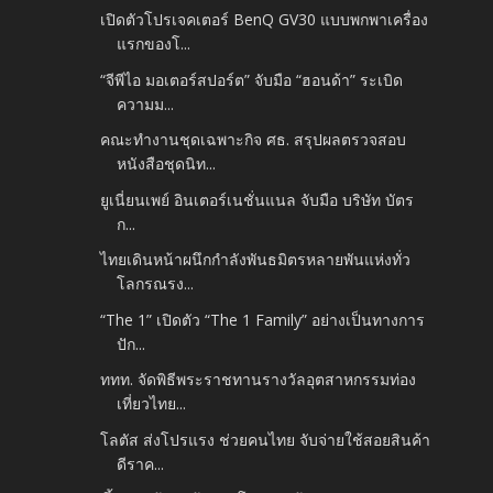
เปิดตัวโปรเจคเตอร์ BenQ GV30 แบบพกพาเครื่อง
แรกของโ...
“จีพีไอ มอเตอร์สปอร์ต” จับมือ “ฮอนด้า” ระเบิด
ความม...
คณะทำงานชุดเฉพาะกิจ ศธ. สรุปผลตรวจสอบ
หนังสือชุดนิท...
ยูเนี่ยนเพย์ อินเตอร์เนชั่นแนล จับมือ บริษัท บัตร
ก...
ไทยเดินหน้าผนึกกำลังพันธมิตรหลายพันแห่งทั่ว
โลกรณรง...
“The 1” เปิดตัว “The 1 Family” อย่างเป็นทางการ
ปัก...
ททท. จัดพิธีพระราชทานรางวัลอุตสาหกรรมท่อง
เที่ยวไทย...
โลตัส ส่งโปรแรง ช่วยคนไทย จับจ่ายใช้สอยสินค้า
ดีราค...