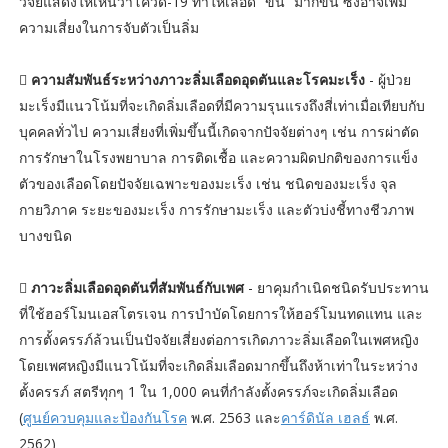
วิจัยแสดงให้เห็นว่าโควิด-19 ทำให้เลือด “ข้น” มากขึ้น ซึ่งอาจเพิ่ม
ความเสี่ยงในการจับตัวเป็นลิ่ม

ความสัมพันธ์ระหว่างภาวะลิ่มเลือดอุดตันและโรคมะเร็ง
- ผู้ป่วย
มะเร็งมีแนวโน้มที่จะเกิดลิ่มเลือดที่มีความรุนแรงถึงสี่เท่าเมื่อเทียบกับ
บุคคลทั่วไป ความเสี่ยงที่เพิ่มขึ้นนี้เกิดจากปัจจัยต่างๆ เช่น การผ่าตัด
การรักษาในโรงพยาบาล การติดเชื้อ และความผิดปกติของการแข็ง
ตัวของเลือดโดยปัจจัยเฉพาะของมะเร็ง เช่น ชนิดของมะเร็ง จุล
กายวิภาค ระยะของมะเร็ง การรักษามะเร็ง และตัวบ่งชี้ทางชีวภาพ
บางขนิด

ภาวะลิ่มเลือดอุดตันที่สัมพันธ์กับเพศ
- ยาคุมกำเนิดชนิดรับประทาน
ที่ใช้ฮอร์โมนเอสโตรเจน การบำบัดโดยการให้ฮอร์โมนทดแทน และ
การตั้งครรภ์ล้วนเป็นปัจจัยเสี่ยงต่อการเกิดภาวะลิ่มเลือดในเพศหญิง
โดยเพศหญิงมีแนวโน้มที่จะเกิดลิ่มเลือดมากขึ้นถึงห้าเท่าในระหว่าง
ตั้งครรภ์ สตรีทุกๆ 1 ใน 1,000 คนที่กำลังตั้งครรภ์จะเกิดลิ่มเลือด
(
ศูนย์ควบคุมและป้องกันโรค
พ.ศ. 2563 และ
คาร์ดินัล เฮลธ์
พ.ศ.
2562)