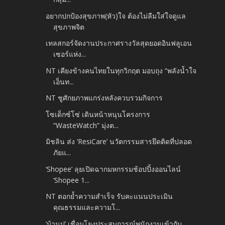
อยากปกป้องสุขภาพ(หัว)ใจ ต้องไม่ลืมใส่ใจดูแล
สุขภาพจิต
เทลสกอร์จัดงานประกาศรางวัลสุดยอดอินฟลูเอน
เซอร์แห่ง...
NT เคียงข้างคนไทยในทุกวิกฤต มอบถุง “พลังน้ำใจ
เอ็นท...
NT ชูศักยภาพแกร่งหลังควบรวมกิจการ
โซเด็กซ์โซ่ เดินหน้าหนุนโครงการ
“WasteWatch” มุ่งต...
มิชลิน ส่ง ‘ResiCare’ นวัตกรรมสารยึดติดที่ปลอด
ภัยแ...
‘Shopee’ ลุยเปิดฉากมหกรรมช้อปปิ้งออนไลน์
‘Shopee 1...
NT ตอกย้ำความสำเร็จ รับคะแนนประเมิน
คุณธรรมและความโ...
‘บ้านปู’ เชื่อมโยงประสบการณ์พนักงานเข้ากับ