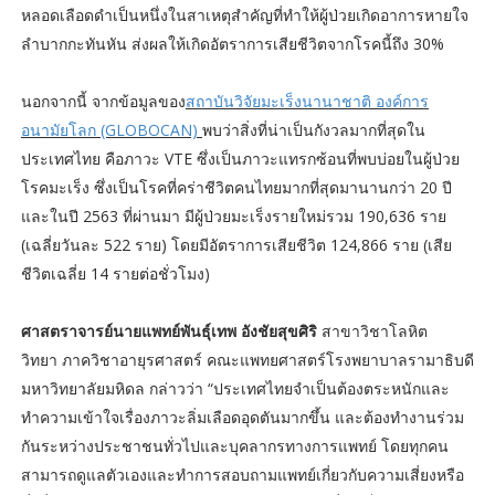
หลอดเลือดดำเป็นหนึ่งในสาเหตุสำคัญที่ทำให้ผู้ป่วยเกิดอาการหายใจ
ลำบากกะทันหัน ส่งผลให้เกิดอัตราการเสียชีวิตจากโรคนี้ถึง 30%
นอกจากนี้ จากข้อมูลของ
สถาบันวิจัยมะเร็งนานาชาติ องค์การ
อนามัยโลก (GLOBOCAN)
พบว่าสิ่งที่น่าเป็นกังวลมากที่สุดใน
ประเทศไทย คือภาวะ VTE ซึ่งเป็นภาวะแทรกซ้อนที่พบบ่อยในผู้ป่วย
โรคมะเร็ง ซึ่งเป็นโรคที่คร่าชีวิตคนไทยมากที่สุดมานานกว่า 20 ปี
และในปี 2563 ที่ผ่านมา มีผู้ป่วยมะเร็งรายใหม่รวม 190,636 ราย
(เฉลี่ยวันละ 522 ราย) โดยมีอัตราการเสียชีวิต 124,866 ราย (เสีย
ชีวิตเฉลี่ย 14 รายต่อชั่วโมง)
ศาสตราจารย์นายแพทย์พันธุ์เทพ อังชัยสุขศิริ
สาขาวิชาโลหิต
วิทยา ภาควิชาอายุรศาสตร์ คณะแพทยศาสตร์โรงพยาบาลรามาธิบดี
มหาวิทยาลัยมหิดล กล่าวว่า “ประเทศไทยจำเป็นต้องตระหนักและ
ทำความเข้าใจเรื่องภาวะลิ่มเลือดอุดตันมากขึ้น และต้องทำงานร่วม
กันระหว่างประชาชนทั่วไปและบุคลากรทางการแพทย์ โดยทุกคน
สามารถดูแลตัวเองและทำการสอบถามแพทย์เกี่ยวกับความเสี่ยงหรือ