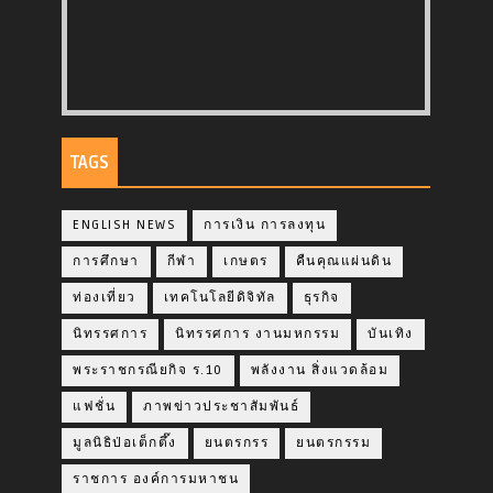
TAGS
ENGLISH NEWS
การเงิน การลงทุน
การศึกษา
กีฬา
เกษตร
คืนคุณแผ่นดิน
ท่องเที่ยว
เทคโนโลยีดิจิทัล
ธุรกิจ
นิทรรศการ
นิทรรศการ งานมหกรรม
บันเทิง
พระราชกรณียกิจ ร.10
พลังงาน สิ่งแวดล้อม
แฟชั่น
ภาพข่าวประชาสัมพันธ์
มูลนิธิป่อเต็กตึ๊ง
ยนตรกรร
ยนตรกรรม
ราชการ องค์การมหาชน