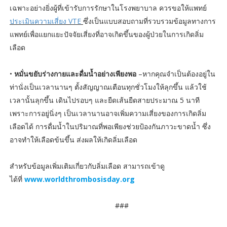
เฉพาะอย่างยิ่งผู้ที่เข้ารับการรักษาในโรงพยาบาล ควรขอให้แพทย์
ประเมินความเสี่ยง VTE
ซึ่งเป็นแบบสอบถามที่รวบรวมข้อมูลทางการ
แพทย์เพื่อแยกแยะปัจจัยเสี่ยงที่อาจเกิดขึ้นของผู้ป่วยในการเกิดลิ่ม
เลือด
•
หมั่นขยับร่างกายและดื่มน้ำอย่างเพียงพอ
–หากคุณจำเป็นต้องอยู่ใน
ท่านั่งเป็นเวลานานๆ ตั้งสัญญาณเตือนทุกชั่วโมงให้ลุกขึ้น แล้วใช้
เวลานั้นลุกขึ้น เดินไปรอบๆ และยืดเส้นยืดสายประมาณ 5 นาที
เพราะการอยู่นิ่งๆ เป็นเวลานานอาจเพิ่มความเสี่ยงของการเกิดลิ่ม
เลือดได้ การดื่มน้ำในปริมาณที่พอเพียงช่วยป้องกันภาวะขาดน้ำ ซึ่ง
อาจทำให้เลือดข้นขึ้น ส่งผลให้เกิดลิ่มเลือด
สำหรับข้อมูลเพิ่มเติมเกี่ยวกับลิ่มเลือด สามารถเข้าดู
ได้ที่
www.worldthrombosisday.org
###