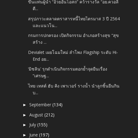
ขึ้นแท่นผู้นำ “อ้วยอันโอสถ” คว้ารางวัล “อย.ควอลิ
ตี...
สรุปภาวะตลาดตราสารหนี้ไทยไตรมาส 3 ปี 2564
และแนวโน...
กรมการปกครอง เปิดกิจกรรม อำเภอสร้างสุข “สุข
สร้าง ...
Devialet เผยโฉมใหม่ ลำโพง Flagship ระดับ Hi-
End อย...
‘มิชลิน’ รุกดำเนินกิจกรรมตอกย้ำจุดยืนเรื่อง
“เศรษฐ...
ไทย เทสต์ ฮับ คิง เพาเวอร์ รางน้ำ นำลูกชิ้นยืนกิน
บ...
September
(134)
►
August
(212)
►
July
(155)
►
June
(197)
►