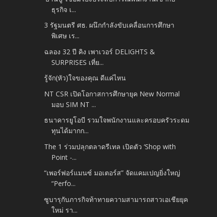
ธุรกิจ เ...
3 รัฐมนตรี ศธ. ผนึกกำลังขับเคลื่อนการศึกษา
พิเศษ เร...
ฉลอง 32 ปี คิง เพาเวอร์ DELIGHTS &
SURPRISES เที่ย...
รู้จัก(หัว)ใจของคุณ ดีแค่ไหน
NT CSR เปิดโอกาสการศึกษายุค New Normal
มอบ SIM NT ...
ธนาคารยูโอบี รวมใจพนักงานและครอบครัวระดม
ทุนได้มากก...
The 1 ร่วมปลุกตลาดรีเทล เปิดตัว ‘Shop with
Point -...
“เพอร์ฟอร์แมนซ์ มอเตอร์ส” จัดแคมเปญยิ่งใหญ่
“Perfo...
ซูบารุกับภารกิจท้าทายความสามารถสาวเอเชียยุค
ใหม่ รา...