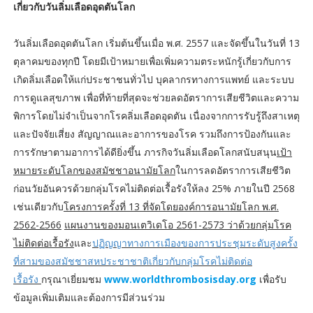
เกี่ยวกับวันลิ่มเลือดอุดตันโลก
วันลิ่มเลือดอุดตันโลก เริ่มต้นขึ้นเมื่อ พ.ศ. 2557 และจัดขึ้นในวันที่ 13
ตุลาคมของทุกปี โดยมีเป้าหมายเพื่อเพิ่มความตระหนักรู้เกี่ยวกับการ
เกิดลิ่มเลือดให้แก่ประชาชนทั่วไป บุคลากรทางการแพทย์ และระบบ
การดูแลสุขภาพ เพื่อที่ท้ายที่สุดจะช่วยลดอัตราการเสียชีวิตและความ
พิการโดยไม่จำเป็นจากโรคลิ่มเลือดอุดตัน เนื่องจากการรับรู้ถึงสาเหตุ
และปัจจัยเสี่ยง สัญญาณและอาการของโรค รวมถึงการป้องกันและ
การรักษาตามอาการได้ดียิ่งขึ้น ภารกิจวันลิ่มเลือดโลกสนับสนุน
เป้า
หมายระดับโลกของสมัชชาอนามัยโลก
ในการลดอัตราการเสียชีวิต
ก่อนวัยอันควรด้วยกลุ่มโรคไม่ติดต่อเรื้อรังให้ลง 25% ภายในปี 2568
เช่นเดียวกับ
โครงการครั้งที่ 13 ที่จัดโดยองค์การอนามัยโลก พ.ศ.
2562-2566
แผนงานของมอนเตวิเดโอ 2561-2573 ว่าด้วยกลุ่มโรค
ไม่ติดต่อเรื้อรัง
และ
ปฏิญญาทางการเมืองของการประชุมระดับสูงครั้ง
ที่สามของสมัชชาสหประชาชาติเกี่ยวกับกลุ่มโรคไม่ติดต่อ
เรื้อรัง
กรุณาเยี่ยมชม
www.worldthrombosisday.org
เพื่อรับ
ข้อมูลเพิ่มเติมและต้องการมีส่วนร่วม