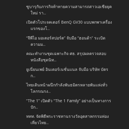
ซูบารุกับภารกิจท้าทายความสามารถสาวเอเชียยุค
ใหม่ รา...
เปิดตัวโปรเจคเตอร์ BenQ GV30 แบบพกพาเครื่อง
แรกของโ...
“จีพีไอ มอเตอร์สปอร์ต” จับมือ “ฮอนด้า” ระเบิด
ความม...
คณะทำงานชุดเฉพาะกิจ ศธ. สรุปผลตรวจสอบ
หนังสือชุดนิท...
ยูเนี่ยนเพย์ อินเตอร์เนชั่นแนล จับมือ บริษัท บัตร
ก...
ไทยเดินหน้าผนึกกำลังพันธมิตรหลายพันแห่งทั่ว
โลกรณรง...
“The 1” เปิดตัว “The 1 Family” อย่างเป็นทางการ
ปัก...
ททท. จัดพิธีพระราชทานรางวัลอุตสาหกรรมท่อง
เที่ยวไทย...