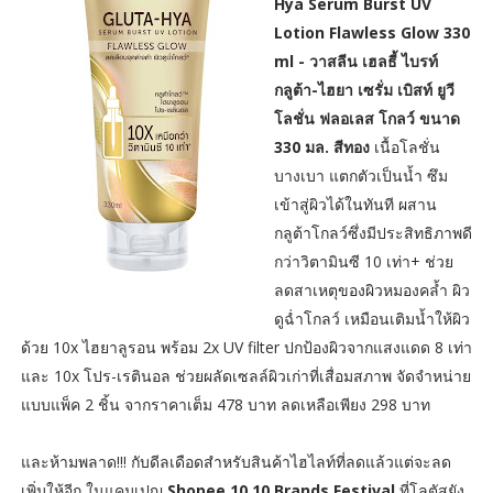
Hya Serum Burst UV
Lotion Flawless Glow 330
ml - วาสลีน เฮลธี้ ไบรท์
กลูต้า-ไฮยา เซรั่ม เบิสท์ ยูวี
โลชั่น ฟลอเลส โกลว์ ขนาด
330 มล. สีทอง
เนื้อโลชั่น
บางเบา แตกตัวเป็นน้ำ ซึม
เข้าสู่ผิวได้ในทันที ผสาน
กลูต้าโกลว์ซึ่งมีประสิทธิภาพดี
กว่าวิตามินซี 10 เท่า+ ช่วย
ลดสาเหตุของผิวหมองคล้ำ ผิว
ดูฉ่ำโกลว์ เหมือนเติมน้ำให้ผิว
ด้วย 10x ไฮยาลูรอน พร้อม 2x UV filter ปกป้องผิวจากแสงแดด 8 เท่า
และ 10x โปร-เรตินอล ช่วยผลัดเซลล์ผิวเก่าที่เสื่อมสภาพ จัดจำหน่าย
แบบแพ็ค 2 ชิ้น จากราคาเต็ม 478 บาท ลดเหลือเพียง 298 บาท
และห้ามพลาด!!! กับดีลเดือดสำหรับสินค้าไฮไลท์ที่ลดแล้วแต่จะลด
เพิ่มให้อีก ในแคมเปญ
Shopee 10.10 Brands Festival
ที่โลตัสยัง