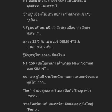
NT ตอกย้ำความสำเร็จ รับคะแนนประเมิน
คุณธรรมและความโ...
‘บ้านปู’ เชื่อมโยงประสบการณ์พนักงานเข้ากับ
ธุรกิจ เ...
3 รัฐมนตรี ศธ. ผนึกกำลังขับเคลื่อนการศึกษา
พิเศษ เร...
ฉลอง 32 ปี คิง เพาเวอร์ DELIGHTS &
SURPRISES เที่ย...
รู้จัก(หัว)ใจของคุณ ดีแค่ไหน
NT CSR เปิดโอกาสการศึกษายุค New Normal
มอบ SIM NT ...
ธนาคารยูโอบี รวมใจพนักงานและครอบครัวระดม
ทุนได้มากก...
The 1 ร่วมปลุกตลาดรีเทล เปิดตัว ‘Shop with
Point -...
“เพอร์ฟอร์แมนซ์ มอเตอร์ส” จัดแคมเปญยิ่งใหญ่
“Perfo...