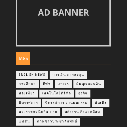
AD BANNER
TAGS
ENGLISH NEWS
การเงิน การลงทุน
การศึกษา
กีฬา
เกษตร
คืนคุณแผ่นดิน
ท่องเที่ยว
เทคโนโลยีดิจิทัล
ธุรกิจ
นิทรรศการ
นิทรรศการ งานมหกรรม
บันเทิง
พระราชกรณียกิจ ร.10
พลังงาน สิ่งแวดล้อม
แฟชั่น
ภาพข่าวประชาสัมพันธ์