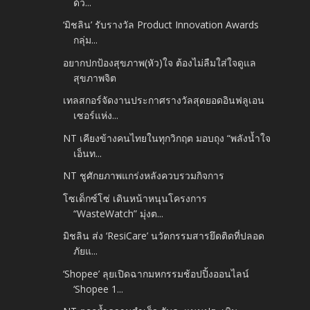
ด้ว...
‘มิชลิน’ รับรางวัล Product Innovation Awards
กลุ่ม...
อยากปกป้องสุขภาพ(หัว)ใจ ต้องไม่ลืมใส่ใจดูแล
สุขภาพจิต
เทลสกอร์จัดงานประกาศรางวัลสุดยอดอินฟลูเอน
เซอร์แห่ง...
NT เคียงข้างคนไทยในทุกวิกฤต มอบถุง “พลังน้ำใจ
เอ็นท...
NT ชูศักยภาพแกร่งหลังควบรวมกิจการ
โซเด็กซ์โซ่ เดินหน้าหนุนโครงการ
“WasteWatch” มุ่งต...
มิชลิน ส่ง ‘ResiCare’ นวัตกรรมสารยึดติดที่ปลอด
ภัยแ...
‘Shopee’ ลุยเปิดฉากมหกรรมช้อปปิ้งออนไลน์
‘Shopee 1...