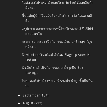
โลตัส ส่งโปรแรง ช่วยคนไทย จับจ่ายใช้สอยสินค้า
ดีราค...
ขึ้นแท่นผู้นำ “อ้วยอันโอสถ” คว้ารางวัล “อย.ควอลิ
ตี...
สรุปภาวะตลาดตราสารหนี้ไทยไตรมาส 3 ปี 2564
และแนวโน...
กรมการปกครอง เปิดกิจกรรม อำเภอสร้างสุข “สุข
สร้าง ...
Devialet เผยโฉมใหม่ ลำโพง Flagship ระดับ Hi-
End อย...
‘มิชลิน’ รุกดำเนินกิจกรรมตอกย้ำจุดยืนเรื่อง
“เศรษฐ...
ไทย เทสต์ ฮับ คิง เพาเวอร์ รางน้ำ นำลูกชิ้นยืนกิน
บ...
September
(134)
►
August
(212)
►