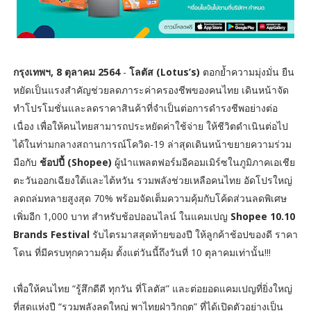
กรุงเทพฯ, 8 ตุลาคม 2564
-
โลตัส (Lotus’s)
ตอกย้ำความมุ่งมั่น ยืน
หยัดเป็นแรงสำคัญช่วยลดภาระค่าครองชีพของคนไทย เดินหน้าจัด
ทำโปรโมชั่นและลดราคาสินค้าที่จำเป็นต่อการดำรงชีพอย่างต่อ
เนื่อง เพื่อให้คนไทยสามารถประหยัดค่าใช้จ่าย ให้ชีวิตดำเนินต่อไป
ได้ในท่ามกลางสถานการณ์โควิด-19 ล่าสุดเดินหน้าขยายความร่วม
มือกับ
ช้อปปี้ (Shopee)
ผู้นำแพลตฟอร์มอีคอมเมิร์ซในภูมิภาคเอเชีย
ตะวันออกเฉียงใต้และไต้หวัน รวมพลังช่วยเหลือคนไทย อัดโปรใหญ่
ลดถล่มทลายสูงสุด 70% พร้อมจัดเต็มความคุ้มกับโค้ดส่วนลดพิเศษ
เพิ่มอีก 1,000 บาท สำหรับช้อปออนไลน์ ในแคมเปญ
Shopee 10.10
Brands Festival
รับไตรมาสสุดท้ายของปี ให้ลูกค้าช้อปของดี ราคา
โดน ที่มีครบทุกความคุ้ม ตั้งแต่วันนี้ถึงวันที่ 10 ตุลาคมเท่านั้น!!!
เพื่อให้คนไทย “รู้สึกดีดี ทุกวัน ที่โลตัส” และต่อยอดแคมเปญที่ยิ่งใหญ่
ที่สุดแห่งปี “รวมพลังลดใหญ่ พาไทยฝ่าวิกฤต” ที่ได้เปิดตัวอย่างเป็น