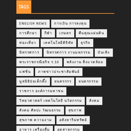
TAGS
ENGLISH NEWS
การเงิน การลงทุน
การศึกษา
กีฬา
เกษตร
คืนคุณแผ่นดิน
ท่องเที่ยว
เทคโนโลยีดิจิทัล
ธุรกิจ
นิทรรศการ
นิทรรศการ งานมหกรรม
บันเทิง
พระราชกรณียกิจ ร.10
พลังงาน สิ่งแวดล้อม
แฟชั่น
ภาพข่าวประชาสัมพันธ์
มูลนิธิป่อเต็กตึ๊ง
ยนตรกรร
ยนตรกรรม
ราชการ องค์การมหาชน
วิทยาศาสตร์ เทคโนโลยี นวัตกรรม
สังคม
สังคม ศิลปะ วัฒนธรรม
สุขภาพ
สุขภาพ ความงาม
อสังหาริมทรัพย์
อาหาร เครื่องดื่ม
อุตสาหกรรม