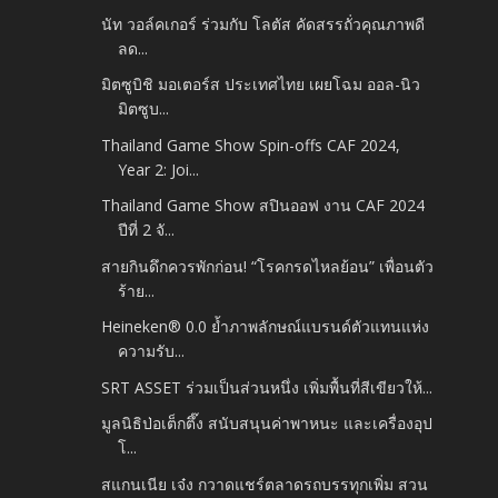
นัท วอล์คเกอร์ ร่วมกับ โลตัส คัดสรรถั่วคุณภาพดี
ลด...
มิตซูบิชิ มอเตอร์ส ประเทศไทย เผยโฉม ออล-นิว
มิตซูบ...
Thailand Game Show Spin-offs CAF 2024,
Year 2: Joi...
Thailand Game Show สปินออฟ งาน CAF 2024
ปีที่ 2 จั...
สายกินดึกควรพักก่อน! “โรคกรดไหลย้อน” เพื่อนตัว
ร้าย...
Heineken® 0.0 ย้ำภาพลักษณ์แบรนด์ตัวแทนแห่ง
ความรับ...
SRT ASSET ร่วมเป็นส่วนหนึ่ง เพิ่มพื้นที่สีเขียวให้...
มูลนิธิป่อเต็กตึ๊ง สนับสนุนค่าพาหนะ และเครื่องอุป
โ...
สแกนเนีย เจ๋ง กวาดแชร์ตลาดรถบรรทุกเพิ่ม สวน