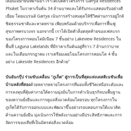
เดือนเมษายนที่ผ่านมา เราได้เปิดตัวโครงการ Garrya Residences
Phuket ในราคาเริ่มต้น 34 ล้านบาทและได้รับกระแสตอบรับอย่างดี
เยี่ยม โดยแบรนด์ Garrya เน้นการสร้างสมดุลให้ชีวิตผ่านการอยู่ใกล้
ชิดธรรมชาติและหาดทราย เพียบพร้อมด้วยบริการเพื่อการฟื้นฟู
สุขภาพครบวงจร นอกจากนี้ เราได้เปิดตัวล็อตสุดท้ายของเฟสแรก
ของโครงการคอนโดมิเนียม 7 ชั้นอย่าง Lakeview Residences ใน
พื้นที่ Laguna Lakelands ที่มีราคาเริ่มต้นอยู่ที่ราว 7 ล้านกว่าบาท
และในเดือนกรกฎาคม เราเตรียมเผยโฉมโครงการคอนโด 4 ชั้น
อย่าง Lakeside Residences อีกด้วย”
บันยันกรุ๊ป ร่วมขับเคลื่อน “ภูเก็ต” สู่การเป็นที่สุดแห่งเดสติเนชันเพื่อ
บ้านหลังที่สอง
ด้วยหลากหลายโครงการที่มอบทั้งชีวิตเหนือระดับและ
การลงทุนที่คุ้มค่าภายใต้ความมุ่งมั่นในการดำเนินธุรกิจบนพื้นฐาน
ของความยั่งยืนและการดูแลสิ่งแวดล้อมโดยรอบ ทุกโครงการใน
ภูเก็ตได้รับการออกแบบและพัฒนาขึ้นอย่างรอบคอบภายใต้แนวคิด
ด้านความยั่งยืน มุ่งเน้นการใช้พลังงานอย่างมีประสิทธิภาพและการ
จัดการของเสียที่เป็นมิตรต่อสิ่งแวดล้อม