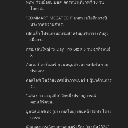
ททท. ร่วมมือกับ บขส. จัดรถนำเที่ยวฟรี 10 วัน
โอกาส...
“COMMART MEGATECH” มหกรรมไอทีกลางปี
ประกาศความสำเร...
เปิดแล้ว โปรแกรมอบรมสำหรับผู้บริหารระดับสูง
เพื่อกา...
กสอ. เล่นใหญ่ "5 Day Trip Biz X 5 วัน ธุรกิจพันธุ์
X
อันเดอร์ อาร์เมอร์ ชวนหนุ่มสาวสายสปอร์ต ร่วม
ประลอง...
ดอสไลฟ์ โชว์วิสัยทัศน์ย้ำภาพเบอร์ 1 ผู้นำด้านการ
จั...
“แอ๊ด บาว อะคูสติก” อีกหนึ่งปรากฎการณ์
คอนเสิร์ตขอ...
มูลนิธิเฮอริเทจ (ประเทศไทย) เดินหน้าจัดทำ โครง
การท...
คำแถลงการณ์จากภาพยนตร์ เรื่อง “ยูเรนัส2324”