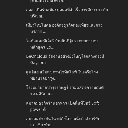
เฉลิมพระเกียรติ เทิ...
สจล. เปิดรับสมัครบุคคลที่สำเร็จการศึกษา ระดับ
ปริญญ...
เที่ยวไทยไปต่อ องค์กรธุรกิจท่องเที่ยวและการ
บริการ ...
โลตัสและพีเอ็มจีร่วมยินดีผู้ประกอบการจบ
หลักสูตร Lo...
BeOnCloud จัดงานอย่างยิ่งใหญ่ใจกลางกรุงที่
Gaysorn...
ศูนย์ส่งเสริมสุขภาพไวทัลไลฟ์ ในเครือโรง
พยาบาลบำรุง...
โรงพยาบาลบำรุงราษฎร์ ร่วมแสดงความยินดี
รศ.คลินิก น...
สมาคมธุรกิจร้านอาหาร เปิดพื้นที่โชว์ Soft
power ด้...
สมาคมประกันวินาศภัยไทย ผนึกกำลังบริษัท
สมาชิก ช่วยเ...