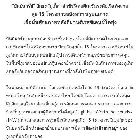
“บันยันกรุ๊ป” ปักธง “ภูเก็ต” ลักชัวรีเดสติเนชันระดับเวิลด์คลาส
ลุย 15 โครงการอสังหาฯ หรูบนเกาะ
เชื่อมั่นศักยภาพหลังดีมานด์เรสซิเดนซ์โตพุ่ง
บันยันกรุ๊ป
กลุ่มธุรกิจบริการชั้นนำของโลกที่มีแบรนด์โรงแรมและ
เรสซิเดนซ์ในเครือมากมาย ปักหลักลุยปั้น 15 โครงการเรสซิเดนซ์ใน
ภูเก็ตภายใต้แบรนด์บันยันกรุ๊ป การเดินหน้ากลยุทธ์ขยายการลงทุน
ในพื้นที่ภูเก็ตของบันยันกรุ๊ป ตอกย้ำความเชื่อมั่นในศักยภาพของภูเก็ต
สอดรับกับตลาดอสังหาฯ บนเกาะที่กำลังโตในทุกเซกเมนต์
ในช่วงหลายปีที่ผ่านมาโดยเฉพาะยุคหลังโควิด-19 จังหวัดภูเก็ต เกาะ
ขนาดใหญ่อันดับหนึ่งของเมืองไทย ได้พลิกโฉมจากการเป็นเมืองสุด
คึกคักขวัญใจนักท่องเที่ยวสู่สวรรค์แห่งการพักผ่อนระยะยาวและการ
ย้ายถิ่นฐานของกลุ่มผู้มีความมั่งคั่งสูง (High Net Worth Individuals-
HNWI) ทั่วโลกและการทุ่มเม็ดเงินลงทุนถึง 15 โครงการในภูเก็ตของ
บันยันกรุ๊ปนี้ก็ช่วยตอกย้ำบทบาทการเป็น
“เมืองน่าย้ายมาอยู่”
ของ
ภูเก็ตที่น่าจับตามอง