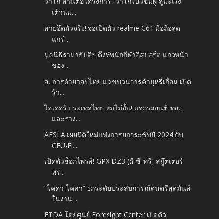
วาโก้ สานต่อโครงการ “วาโก้โบว์ชมพู สู้มะเร็ง
เต้านม...
สายอึดตัวจริง! จ่อเปิดตัว realme C61 มือถือสุด
แกร่...
มูลนิธิรามาธิบดีฯ ดึงทัพนักกีฬาอีสปอร์ต แถวหน้า
ของ...
ส. การค้ายาสูบไทย แฉขบวนการค้าบุหรี่เถื่อน เปิด
ร้า...
ไฮเออร์ ประเทศไทย ทุ่มไม่อั้น! แจกรถยนต์-ทอง
และราง...
AESLA เผยมิติใหม่แห่งการยกกระชับปี 2024 กับ
CFU-Èl...
เปิดตัวช็อกไพรส์! GPX DZ3 (ดี-ซี-ทรี) สกู๊ตเตอร์
พร...
“โคคา-โคล่า” ยกระดับประสบการณ์ดนตรีสุดมันส์
ในงาน ...
ETDA โดยศูนย์ Foresight Center เปิดตัว