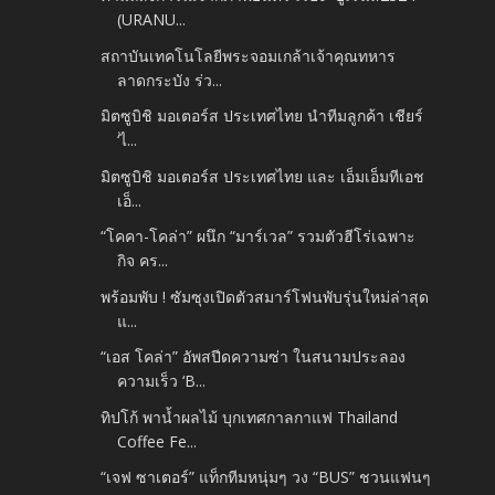
(URANU...
สถาบันเทคโนโลยีพระจอมเกล้าเจ้าคุณทหาร
ลาดกระบัง ร่ว...
มิตซูบิชิ มอเตอร์ส ประเทศไทย นำทีมลูกค้า เชียร์
‘ไ...
มิตซูบิชิ มอเตอร์ส ประเทศไทย และ เอ็มเอ็มทีเอช
เอ็...
“โคคา-โคล่า” ผนึก “มาร์เวล” รวมตัวฮีโร่เฉพาะ
กิจ คร...
พร้อมพับ ! ซัมซุงเปิดตัวสมาร์โฟนพับรุ่นใหม่ล่าสุด
แ...
“เอส โคล่า” อัพสปีดความซ่า ในสนามประลอง
ความเร็ว ‘B...
ทิปโก้ พาน้ำผลไม้ บุกเทศกาลกาแฟ Thailand
Coffee Fe...
“เจฟ ซาเตอร์” แท็กทีมหนุ่มๆ วง “BUS” ชวนแฟนๆ