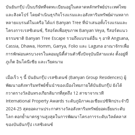
บันยันกรุ๊ป เป็นบริษัทที่จดทะเบียนอยู่ในตลาดหลักทรัพย์ประเทศไทย
และสิงคโปร์ โดยดำเนินธุรกิจโรงแรมและอสังหาริมทรัพย์ผ่านหลาก
หลายแบรนด์ในเครือ ได้แก่ Banyan Tree ที่นำเสนอทั้งโรงแรมและ
โครงการเรสซิเดนซ์, รีสอร์ตเพื่อสุขภาพ Banyan Veya, รีสอร์ตแนว
ธรรมชาติ Banyan Tree Escape รวมถึงแบรนด์อื่น ๆ อาทิ Angsana,
Cassia, Dhawa, Homm, Garrya, Folio และ Laguna อาณาจักรเพื่อ
การพักผ่อนครบวงจรในคอมมูนิตี้ส่วนตัวซึ่งปัจจุบันมีสามแห่ง ตั้งอยู่ที่
ภูเก็ต อินโดนีเซีย และเวียดนาม
เมื่อเร็ว ๆ นี้ บันยันกรุ๊ป เรสซิเดนซ์ (Banyan Group Residences) ผู้
พัฒนาอสังหาริมทรัพย์ชั้นนำของเมืองไทยภายใต้บันยันกรุ๊ป ยังได้
กวาดรางวัลอันทรงเกียรติมากที่สุดถึง 12 สาขาจากเวที
International Property Awards ระดับภูมิภาคเอเชียแปซิฟิกประจำปี
2024-25 สุดยอดงานประกาศรางวัลอสังหาริมทรัพย์ยอดเยี่ยมระดับ
โลก ตอกย้ำมาตรฐานสูงสุดในการพัฒนาโครงการระดับเวิลด์คลาส
ของบันยันกรุ๊ป เรสซิเดนซ์