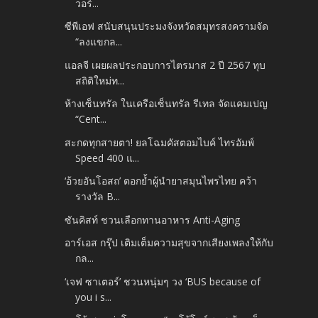
วอร์...
ซีพีเอฟ สนับสนุนประมงจังหวัดสมุทรสงครามจัด
“ลงแขกล...
แอลจี เผยผลประกอบการไตรมาส 2 ปี 2567 ทุบ
สถิติใหม่ท...
ห้างเซ็นทรัล ในเครือเซ็นทรัล รีเทล จัดแคมเปญ
“Cent...
สะกดทุกสายตา! ยลโฉมคัสตอมไบค์ ไทรอัมพ์
Speed 400 แ...
‘อ้วยอันโอสถ’ ตอกย้ำผู้นำยาสมุนไพรไทย คว้า
รางวัล B...
ซันคิสท์ ชวนเลือกทานอาหาร Anti-Aging
อาร์เอส กรุ๊ป เติมเต็มความสุขจากเสียงเพลงให้กับ
กล...
‘เจฟ ซาเตอร์’ ชวนหนุ่มๆ วง ‘BUS because of
you i s...