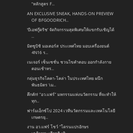
“หลักสูตร F...
AN EXCLUSIVE SNEAK, HANDS-ON PREVIEW
OF BFGOODRICH...
‘บีเอฟกู๊ดริช’ จัดกิจกรรมสุดพิเศษให้แขกรับเชิญได้
...
มิตซูบิชิ มอเตอร์ส ประเทศไทย มอบเครื่องยนต์
4N16 ร...
เนเจอร์ เซ็นเซชั่น ชวนไขคำตอบ ออกกำลังกาย
ตอนเช้าหร...
กลุ่มธุรกิจโคคา-โคล่า ในประเทศไทย ผนึก
พันธมิตร ‘เม...
คึกคัก! "อว.แฟร์” มหกรรมแห่งนวัตกรรม ที่จะทำให้
ทุก...
ฟาร์มเอ็กซ์โป 2024 เวทีนวัตกรรมและเทคโนโลยี
เกษตรยุ...
งาน อว.แฟร์ โชว์ “โดรนแปรอักษร