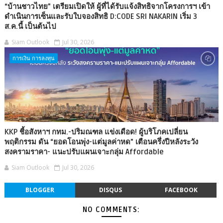
“บ้านชาวไทย” เตรียมเปิดให้ ผู้ที่ได้รับแจ้งสิทธิจากโครงการฯ เข้า
ดำเนินการเซ็นและรับใบจองสิทธิ D:CODE SRI NAKARIN เริ่ม 3
ส.ค.นี้ เป็นต้นไป
Siam Outlook
Jul 30, 2026
การเงิน การลงทุน
KKP ชี้อสังหาฯ กทม.-ปริมณฑล แข่งเดือด! ผู้บริโภคเปลี่ยน
พฤติกรรม ดัน “ยอดโอนพุ่ง-แต่มูลค่าหด” เตือนครึ่งปีหลังระวัง
สงครามราคา- แนะปรับแผนเจาะกลุ่ม Affordable
Siam Outlook
Jul 30, 2026
BLOGGER
DISQUS
FACEBOOK
NO COMMENTS: