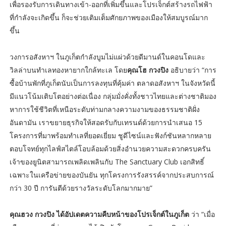
เพื่อรองรับการเดินทางเข้า-ออกที่เพิ่มขึ้นและโปรเจ็กต์สร้างรถไฟฟ้า
ที่กำลังจะเกิดขึ้น ก็จะช่วยเติมเต็มศักยภาพของเมืองให้สมบูรณ์มาก
ขึ้น
วงการอสังหาฯ ในภูเก็ตกำลังบูมไม่แผ่วด้วยดีมานด์ในคอนโดและ
วิลล่าบนทำเลทองหายากใกล้ทะเล โดย
คุณโฮ กวงปิง
อธิบายว่า “การ
ซื้อบ้านพักที่ภูเก็ตนับเป็นการลงทุนที่คุ้มค่า ตลาดอสังหาฯ ในจังหวัดนี้
มีแนวโน้มเติบโตอย่างต่อเนื่อง กลุ่มมั่งคั่งทั้งชาวไทยและต่างชาติมอง
หาการใช้ชีวิตที่เหนือระดับท่ามกลางความงามของธรรมชาติฝั่ง
อันดามัน เราขยายธุรกิจให้สอดรับกับเทรนด์ด้วยการนำเสนอ 15
โครงการที่มาพร้อมทำเลที่ยอดเยี่ยม ชูดีไซน์และฟังก์ชันหลากหลาย
ตอบโจทย์ทุกไลฟ์สไตล์โอบล้อมด้วยสิ่งอำนวยความสะดวกครบครัน
เจ้าของยูนิตสามารถเพลิดเพลินกับ The Sanctuary Club เอกสิทธิ์
เฉพาะในเครือข่ายของบันยัน ทุกโครงการรังสรรค์จากประสบการณ์
กว่า 30 ปี การันตีด้วยรางวัลระดับโลกมากมาย”
คุณฮวง กวงปิง ได้อัปเดตความคืบหน้าของโปรเจ็กต์ในภูเก็ต
ว่า “เมื่อ