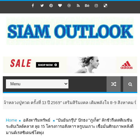
วด ครั้งที่ 13 ปี 2569" เสริมสิริมงคล เติมพลังใจ 8-9 สิงหาคม นี้ ณ วัดห้วย
Home
อสังหาริมทรัพย์
“บันยันกรุ๊ป” ปักธง “ภูเก็ต” ลักชัวรีเดสติเนชัน
ระดับเวิลด์คลาส ลุย 15 โครงการอสังหาฯ หรูบนเกาะ เชื่อมั่นศักยภาพหลังดี
มานด์เรสซิเดนซ์โตพุ่ง