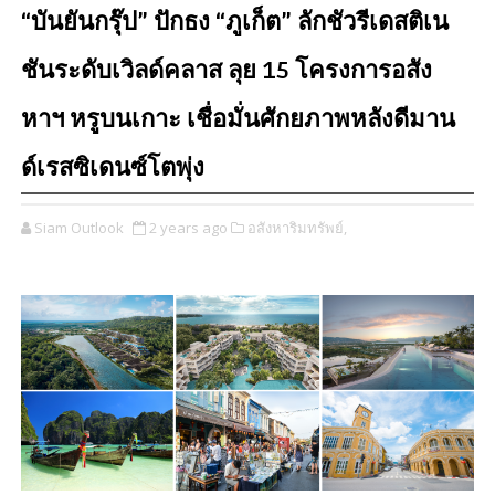
“บันยันกรุ๊ป” ปักธง “ภูเก็ต” ลักชัวรีเดสติเน
ชันระดับเวิลด์คลาส ลุย 15 โครงการอสัง
หาฯ หรูบนเกาะ เชื่อมั่นศักยภาพหลังดีมาน
ด์เรสซิเดนซ์โตพุ่ง
Siam Outlook
2 years ago
อสังหาริมทรัพย์,