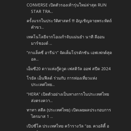
CONVERSE เปิดตัวรองเท้ารุ่นใหม่ล่าสุด RUN
STAR TRA...
ครั้งแรกในประวัติศาสตร์ !!! อัญเชิญลายพระหัตถ์
คำขว...
เทคโนโลยีจากโอเมก้าจับแม่นยำ นาที ลีออน
มาร์ชองด์ ...
“กาแล็คซี่ อารีน่า” จัดเต็มโปรดักชัน เอฟเฟกต์สุด
อล...
เอ็มซี20 ดาวแห่งกู๊ดวูด เฟสติวัล ออฟ สปีด 2024
โรยัล เอ็นฟีลด์ ร่วมกับ การท่องเที่ยวแห่ง
ประเทศไทย...
“HERA” เปิดตัวอย่างเป็นทางการในประเทศไทย
ส่งตรงควา...
ทาทา สตีล (ประเทศไทย) เปิดเผยผลประกอบการ
ไตรมาส 1 ...
เป๊ปซี่โค ประเทศไทย คว้ารางวัล “อย. ควอลิตี้ อ