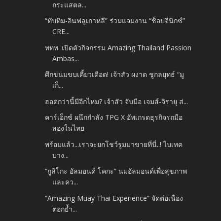
กระแสตล...
“ทับทิม-อินฟลูเกาหลี” ร่วมแจมงาน “ช็อปจีนิกซ์”
CRE...
ททท. เปิดตัวกิจกรรม Amazing Thailand Passion
Ambas...
ศึกขนมขบเคี้ยวเดือด! เจ้าสัว ผงาด ชูกลยุทธ์ “มู
เก็...
ฮอตกว่านี้มีอีกไหม? เจ้าสัว จับมือ เจมส์-จิรายุ ส่...
คาร์เอ็กซ์ ผนึกกำลัง TPG X อัพเกรดธุรกิจรถมือ
สองในไทย
พร้อมแล้ว...เราจะยกโชว์รูมมาขายที่นี่..! ไบเทค
บาง...
“กูลิโกะ อัลมอนด์ โคกะ” นมอัลมอนด์เพื่อสุขภาพ
และคว...
“Amazing Muay Thai Experience” จัดต่อเนื่อง
ตอกย้ำ...