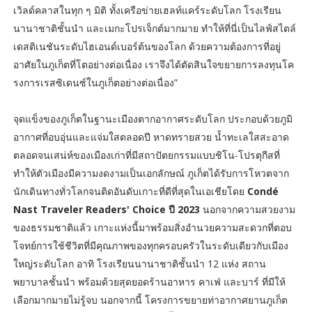
เวิลด์คลาสในทุก ๆ มิติ ทั้งเครือข่ายเฮลท์แคร์ระดับโลก โรงเรียน
นานาชาติชั้นนำ และเมกะโปรเจ็กต์มากมาย ทำให้ที่นี่เป็นไลฟ์สไตล์
เดสติเนชันระดับไฮเอนด์เบอร์ต้นของโลก ด้วยความต้องการที่อยู่
อาศัยในภูเก็ตที่โตอย่างต่อเนื่อง เราจึงได้ตัดสินใจขยายการลงทุนโค
รงการเรสซิเดนซ์ในภูเก็ตอย่างต่อเนื่อง”
จุดแข็งของภูเก็ตในฐานะเมืองตากอากาศระดับโลก ประกอบด้วยภูมิ
อากาศที่อบอุ่นและแจ่มใสตลอดปี หาดทรายสวย น้ำทะเลใสสะอาด
ตลอดจนเสน่ห์ของเมืองเก่าที่มีสถาปัตยกรรมแบบชิโน-โปรตุกีสที่
ทำให้ตัวเมืองมีความงดงามเป็นเอกลักษณ์ ภูเก็ตได้รับการโหวตจาก
นักเดินทางทั่วโลกจนติดอันดับเกาะที่ดีที่สุดในเอเชียโดย
Condé
Nast Traveler Readers' Choice ปี 2023
นอกจากความสวยงาม
ของธรรมชาติแล้ว เกาะแห่งนี้มาพร้อมสิ่งอำนวยความสะดวกที่ตอบ
โจทย์การใช้ชีวิตที่มีคุณภาพของทุกครอบครัวในระดับเดียวกับเมือง
ใหญ่ระดับโลก อาทิ โรงเรียนนานาชาติชั้นนำ 12 แห่ง สถาน
พยาบาลชั้นนำ พร้อมด้วยสุดยอดร้านอาหาร คาเฟ่ และบาร์ ที่มีให้
เลือกมากมายไม่รู้จบ นอกจากนี้ โครงการขยายท่าอากาศยานภูเก็ต