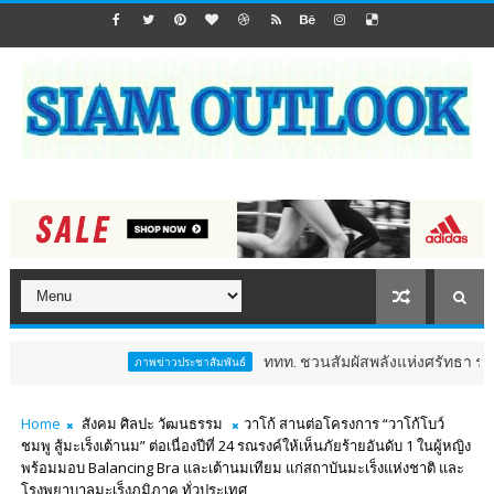
ททท. ชวนสัมผัสพลังแห่งศรัทธา ร่วมงาน "ห่มผ้
ภาพข่าวประชาสัมพันธ์
Home
สังคม ศิลปะ วัฒนธรรม
วาโก้ สานต่อโครงการ “วาโก้โบว์
ชมพู สู้มะเร็งเต้านม” ต่อเนื่องปีที่ 24 รณรงค์ให้เห็นภัยร้ายอันดับ 1 ในผู้หญิง
พร้อมมอบ Balancing Bra และเต้านมเทียม แก่สถาบันมะเร็งแห่งชาติ และ
โรงพยาบาลมะเร็งภูมิภาค ทั่วประเทศ