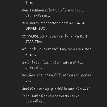
Thai...
สจล. จัดพิธีลงนามในสัญญา โครงการระบบ
บริหารพลังงานอ...
BDI เปิดเวที "connect-the-dots #1: DATA-
DRIVEN SUC...
CONVERSE เปิดตัวรองเท้ารุ่นใหม่ล่าสุด RUN
STAR TRA...
ครั้งแรกในประวัติศาสตร์ !!! อัญเชิญลายพระหัตถ์
คำขว...
เทคโนโลยีจากโอเมก้าจับแม่นยำ นาที ลีออน
มาร์ชองด์ ...
“กาแล็คซี่ อารีน่า” จัดเต็มโปรดักชัน เอฟเฟกต์สุด
อล...
เอ็มซี20 ดาวแห่งกู๊ดวูด เฟสติวัล ออฟ สปีด 2024
โรยัล เอ็นฟีลด์ ร่วมกับ การท่องเที่ยวแห่ง
ประเทศไทย...