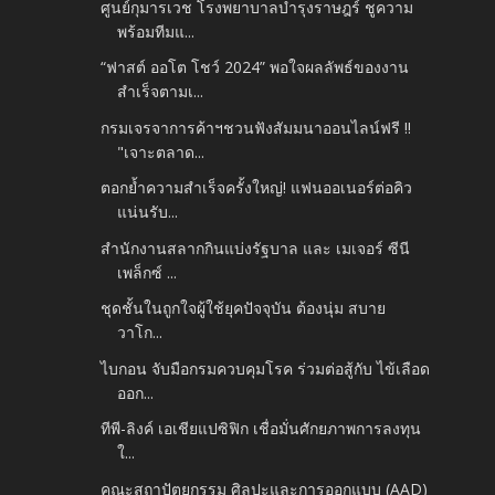
ศูนย์กุมารเวช โรงพยาบาลบำรุงราษฎร์ ชูความ
พร้อมทีมแ...
“ฟาสต์ ออโต โชว์ 2024” พอใจผลลัพธ์ของงาน
สำเร็จตามเ...
กรมเจรจาการค้าฯชวนฟังสัมมนาออนไลน์ฟรี !!
"เจาะตลาด...
ตอกย้ำความสำเร็จครั้งใหญ่! แฟนออเนอร์ต่อคิว
แน่นรับ...
สำนักงานสลากกินแบ่งรัฐบาล และ เมเจอร์ ซีนี
เพล็กซ์ ...
ชุดชั้นในถูกใจผู้ใช้ยุคปัจจุบัน ต้องนุ่ม สบาย
วาโก...
ไบกอน จับมือกรมควบคุมโรค ร่วมต่อสู้กับ ไข้เลือด
ออก...
ทีพี-ลิงค์ เอเชียแปซิฟิก เชื่อมั่นศักยภาพการลงทุน
ใ...
คณะสถาปัตยกรรม ศิลปะและการออกแบบ (AAD)