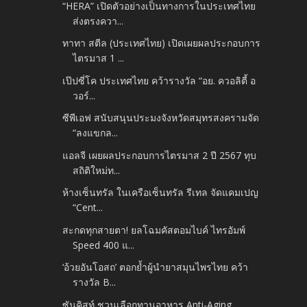
“HERA” เปิดตัวอย่างเป็นทางการในประเทศไทย
ส่งตรงควา...
ทาทา สตีล (ประเทศไทย) เปิดเผยผลประกอบการ
ไตรมาส 1 ...
เป๊ปซี่โค ประเทศไทย คว้ารางวัล “อย. ควอลิตี้ อ
วอร์...
ซีพีเอฟ สนับสนุนประมงจังหวัดสมุทรสงครามจัด
“ลงแขกล...
แอลจี เผยผลประกอบการไตรมาส 2 ปี 2567 ทุบ
สถิติใหม่ท...
ห้างเซ็นทรัล ในเครือเซ็นทรัล รีเทล จัดแคมเปญ
“Cent...
สะกดทุกสายตา! ยลโฉมคัสตอมไบค์ ไทรอัมพ์
Speed 400 แ...
‘อ้วยอันโอสถ’ ตอกย้ำผู้นำยาสมุนไพรไทย คว้า
รางวัล B...
ซันคิสท์ ชวนเลือกทานอาหาร Anti-Aging