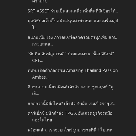
ความรับ...
SRT ASSET ร่วมเป็นส่วนหนึ่ง เพิ่มพื้นที่สีเขียวให้...
มูลนิธิป่อเต็กตึ๊ง สนับสนุนค่าพาหนะ และเครื่องอุป
โ...
สแกนเนีย เจ๋ง กวาดแชร์ตลาดรถบรรทุกเพิ่ม สวน
กระแสตล...
“ทับทิม-อินฟลูเกาหลี” ร่วมแจมงาน “ช็อปจีนิกซ์”
CRE...
ททท. เปิดตัวกิจกรรม Amazing Thailand Passion
Ambas...
ศึกขนมขบเคี้ยวเดือด! เจ้าสัว ผงาด ชูกลยุทธ์ “มู
เก็...
ฮอตกว่านี้มีอีกไหม? เจ้าสัว จับมือ เจมส์-จิรายุ ส่...
คาร์เอ็กซ์ ผนึกกำลัง TPG X อัพเกรดธุรกิจรถมือ
สองในไทย
พร้อมแล้ว...เราจะยกโชว์รูมมาขายที่นี่..! ไบเทค