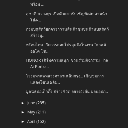
พร้อม ...
สุชาติ ชวางกูร เปิดตัวแขกรับเชิญพิเศษ สามน้า
โย่ง-...
กรมปศุสัตว์ยกคาราวานสินค้าชุมชนด้านปศุสัตว์
สร้างมู...
พร้อมไหม...กับการสอยโปรสุดปังในงาน “ฟาสต์
ออโต โช...
HONOR เสิร์ฟความสนุก! ชวนร่วมกิจกรรม The
Ai Portra...
โรงมหรสพหลวงศาลาเฉลิมกรุง... เชิญชมการ
แสดงโขนเฉลิม...
มูลนิธิป่อเต็กตึ๊ง สร้างชีวิต อย่างยั่งยืน มอบอุปก...
June
(235)
►
May
(211)
►
April
(152)
►