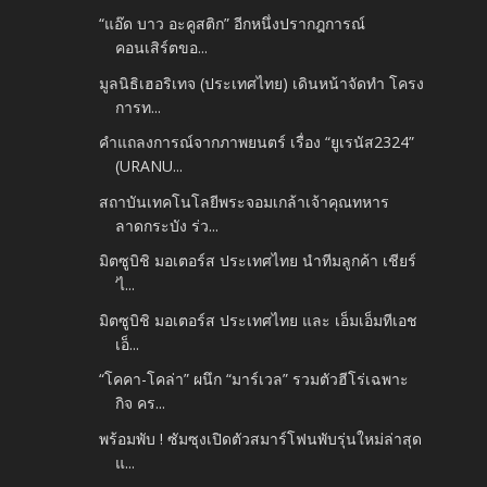
“แอ๊ด บาว อะคูสติก” อีกหนึ่งปรากฎการณ์
คอนเสิร์ตขอ...
มูลนิธิเฮอริเทจ (ประเทศไทย) เดินหน้าจัดทำ โครง
การท...
คำแถลงการณ์จากภาพยนตร์ เรื่อง “ยูเรนัส2324”
(URANU...
สถาบันเทคโนโลยีพระจอมเกล้าเจ้าคุณทหาร
ลาดกระบัง ร่ว...
มิตซูบิชิ มอเตอร์ส ประเทศไทย นำทีมลูกค้า เชียร์
‘ไ...
มิตซูบิชิ มอเตอร์ส ประเทศไทย และ เอ็มเอ็มทีเอช
เอ็...
“โคคา-โคล่า” ผนึก “มาร์เวล” รวมตัวฮีโร่เฉพาะ
กิจ คร...
พร้อมพับ ! ซัมซุงเปิดตัวสมาร์โฟนพับรุ่นใหม่ล่าสุด
แ...