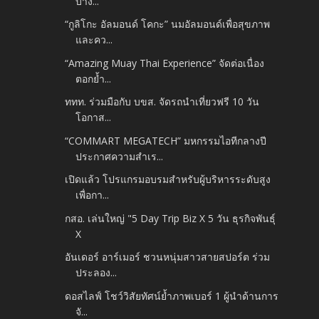
บาง...
“กูลิโกะ อัลมอนด์ โคกะ” นมอัลมอนด์เพื่อสุขภาพ
และคว...
“Amazing Muay Thai Experience” จัดต่อเนื่อง
ตอกย้ำ...
ททท. ร่วมมือกับ บขส. จัดรถนำเที่ยวฟรี 10 วัน
โอกาส...
“COMMART MEGATECH” มหกรรมไอทีกลางปี
ประกาศความสำเร...
เปิดแล้ว โปรแกรมอบรมสำหรับผู้บริหารระดับสูง
เพื่อกา...
กสอ. เล่นใหญ่ "5 Day Trip Biz X 5 วัน ธุรกิจพันธุ์
X
อันเดอร์ อาร์เมอร์ ชวนหนุ่มสาวสายสปอร์ต ร่วม
ประลอง...
ดอสไลฟ์ โชว์วิสัยทัศน์ย้ำภาพเบอร์ 1 ผู้นำด้านการ
จั...