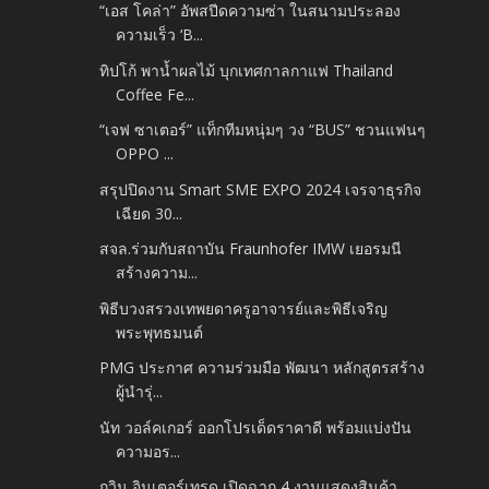
“เอส โคล่า” อัพสปีดความซ่า ในสนามประลอง
ความเร็ว ‘B...
ทิปโก้ พาน้ำผลไม้ บุกเทศกาลกาแฟ Thailand
Coffee Fe...
“เจฟ ซาเตอร์” แท็กทีมหนุ่มๆ วง “BUS” ชวนแฟนๆ
OPPO ...
สรุปปิดงาน Smart SME EXPO 2024 เจรจาธุรกิจ
เฉียด 30...
สจล.ร่วมกับสถาบัน Fraunhofer IMW เยอรมนี
สร้างความ...
พิธีบวงสรวงเทพยดาครูอาจารย์และพิธีเจริญ
พระพุทธมนต์
PMG ประกาศ ความร่วมมือ พัฒนา หลักสูตรสร้าง
ผู้นำรุ่...
นัท วอล์คเกอร์ ออกโปรเด็ดราคาดี พร้อมแบ่งปัน
ความอร...
กวิน อินเตอร์เทรด เปิดฉาก 4 งานแสดงสินค้า