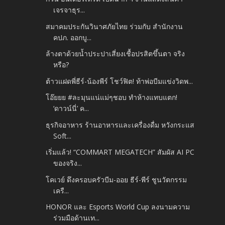
เจรจาธุร...
สมาคมประกันวินาศภัยไทย ร่วมกับ สำนักงาน
คปภ. ออกบู...
ล้างตาด้วยน้ำประปาเสี่ยงเชื้อปรสิตขึ้นตา จริง
หรือ?
ต้าวแฝดพี่ธีร์-น้องพีร์ โชว์ฟิต! ท้าพ่อบีมแข่งวิดพ...
โอ๊ยยย #ละมุนแน่แม่ๆชอบ ทำห้างแทบแตก!
‘ดาวน์นี่’ ค...
ธุรกิจอาหาร ร้านอาหารและเครื่องดื่ม หวังกระแส
Soft...
เริ่มแล้ว! “COMMART MEGATECH” สัมผัส AI PC
ของจริง...
โคเวย์ ดึงครอบครัวบีม-ออย ธีร์-พีร์ ชูนวัตกรรม
เครื...
HONOR และ Esports World Cup ลงนามความ
ร่วมมือด้านเท...