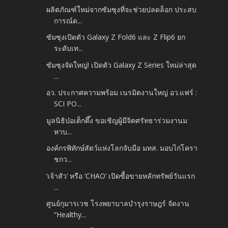
ผลิตภัณฑ์ใหม่จากซัมซุงที่จะช่วยปลดล็อก ประสบ
การณ์ด...
ซัมซุงเปิดตัว Galaxy Z Fold6 และ Z Flip6 ยก
ระดับเท...
ซัมซุงจัดใหญ่! เปิดตัว Galaxy Z Series ใหม่ล่าสุด
...
อว. ประกาศความพร้อม เนรมิตงานใหญ่ อว.แฟร์ :
SCI PO...
มูลนิธิป่อเต็กตึ๊ง ขอเชิญผู้มีจิตศรัทธาร่วมงานม
หาบ...
องค์กรพิทักษ์สัตว์แห่งโลกจับมือ มทส. มอบไก่โครา
ชกว...
‘เจ้าสัว’ หรือ ‘CHAO’ เปิดซื้อขายหลักทรัพย์วันแรก
...
ศูนย์กุมารเวช โรงพยาบาลบำรุงราษฎร์ จัดงาน
“Healthy...