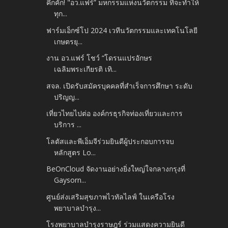
คึกคัก! "อว.แฟร์” มหกรรมแห่งนวัตกรรม ที่จะทำให้
ทุก...
ฟาร์มเอ็กซ์โป 2024 เวทีนวัตกรรมและเทคโนโลยี
เกษตรยุ...
งาน อว.แฟร์ โชว์ “โดรนแปรอักษร
เฉลิมพระเกียรติ เทิ...
สจล. เปิดรับสมัครบุคคลที่สำเร็จการศึกษา ระดับ
ปริญญ...
เที่ยวไทยไปต่อ องค์กรธุรกิจท่องเที่ยวและการ
บริการ ...
โลตัสและพีเอ็มจีร่วมยินดีผู้ประกอบการจบ
หลักสูตร Lo...
BeOnCloud จัดงานอย่างยิ่งใหญ่ใจกลางกรุงที่
Gaysorn...
ศูนย์ส่งเสริมสุขภาพไวทัลไลฟ์ ในเครือโรง
พยาบาลบำรุง...
โรงพยาบาลบำรุงราษฎร์ ร่วมแสดงความยินดี