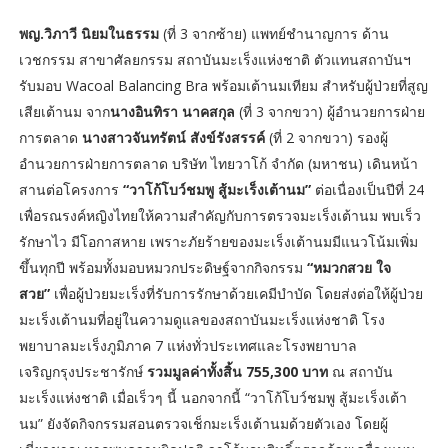
พญ.วิภาวี นิยมในธรรม
(ที่ 3 จากซ้าย) แพทย์ชำนาญการ ด้าน
เวชกรรม สาขาศัลยกรรม สถาบันมะเร็งแห่งชาติ ตัวแทนสถาบันฯ
รับมอบ Wacoal Balancing Bra พร้อมเต้านมเทียม สำหรับผู้ป่วยที่สูญ
เสียเต้านม จาก
นางอินทิรา นาคสกุล
(ที่ 3 จากขวา) ผู้อำนวยการฝ่าย
การตลาด
นางสาวจันทรัตน์ สังข์รังสรรค์
(ที่ 2 จากขวา) รองผู้
อำนวยการฝ่ายการตลาด บริษัท ไทยวาโก้ จำกัด (มหาชน) เดินหน้า
สานต่อโครงการ
“วาโก้โบว์ชมพู สู้มะเร็งเต้านม”
ต่อเนื่องเป็นปีที่ 24
เพื่อรณรงค์หญิงไทยให้ความสำคัญกับการตรวจมะเร็งเต้านม พบเร็ว
รักษาไว มีโอกาสหาย เพราะภัยร้ายของมะเร็งเต้านมมีแนวโน้มเพิ่ม
ขึ้นทุกปี พร้อมทั้งมอบหมวกประดิษฐ์จากกิจกรรม
“หมวกสวย ใจ
สวย”
เพื่อผู้ป่วยมะเร็งที่รับการรักษาด้วยเคมีบำบัด โดยส่งต่อให้ผู้ป่วย
มะเร็งเต้านมที่อยู่ในความดูแลของสถาบันมะเร็งแห่งชาติ โรง
พยาบาลมะเร็งภูมิภาค 7 แห่งทั่วประเทศและโรงพยาบาล
เจริญกรุงประชารักษ์
รวมมูลค่าทั้งสิ้น 755,300 บาท
ณ สถาบัน
มะเร็งแห่งชาติ เมื่อเร็วๆ นี้ นอกจากนี้ “วาโก้โบว์ชมพู สู้มะเร็งเต้า
นม” ยังจัดกิจกรรมสอนตรวจเช็กมะเร็งเต้านมด้วยตัวเอง โดยผู้