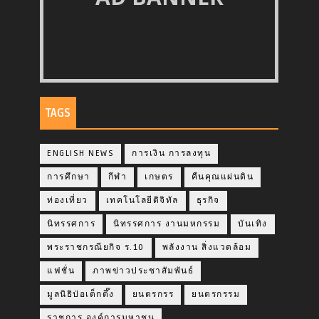
TAGS
ENGLISH NEWS
การเงิน การลงทุน
การศึกษา
กีฬา
เกษตร
คืนคุณแผ่นดิน
ท่องเที่ยว
เทคโนโลยีดิจิทัล
ธุรกิจ
นิทรรศการ
นิทรรศการ งานมหกรรม
บันเทิง
พระราชกรณียกิจ ร.10
พลังงาน สิ่งแวดล้อม
แฟชั่น
ภาพข่าวประชาสัมพันธ์
มูลนิธิป่อเต็กตึ๊ง
ยนตรกรร
ยนตรกรรม
ราชการ องค์การมหาชน