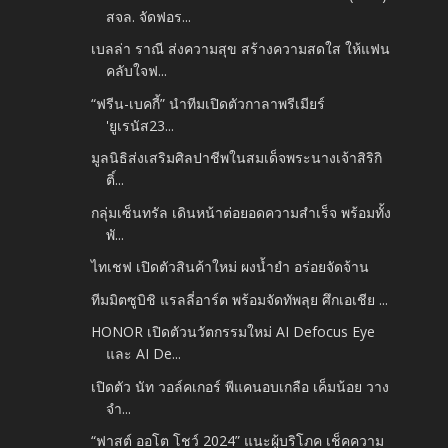
สจล. จัดฟอร...
เบลล่า ราณี ส่งความสุข สร้างความสดใส ให้แฟน
คลับใจฟ...
“ฟรีน-เบคกี้” นำทีมเปิดตัวกาลาพรีเมียร์
'ยูเรนัส23...
มูลนิธิส่งเสริมศิลปาชีพในสมเด็จพระนางเจ้าสิริกิ
ติ์...
กลุ่มเซ็นทรัล เดินหน้าต่อยอดความสำเร็จ พร้อมทั้ง
พั...
ไทเชฟ เปิดตัวสินค้าใหม่ ผงน้ำยำ อร่อยจัดจ้าน
ทีมมิตซูบิชิ แรลลี่อาร์ต พร้อมจัดทัพลุย ศึกเอเชีย ...
HONOR เปิดตัวนวัตกรรมใหม่ AI Defocus Eye
และ AI De...
เปิดตัว นัท วอล์คเกอร์ พีแคนอบเกลือ เค็มน้อย วาง
จำ...
“ฟาสต์ ออโต โชว์ 2024” แนะผู้บริโภค เช็คความ