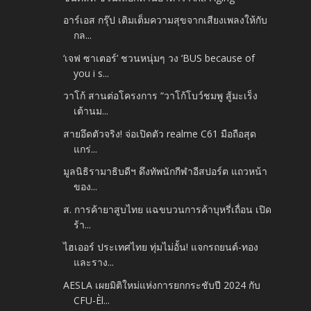
อาร์เอส กรุ๊ป เติมเต็มความสุขจากเสียงเพลงให้กับ
กล...
‘เจฟ ซาเตอร์’ ชวนหนุ่มๆ วง ‘BUS because of
you i s...
วาโก้ สานต่อโครงการ “วาโก้โบว์ชมพู สู้มะเร็ง
เต้านม...
สายอึดตัวจริง! จ่อเปิดตัว realme C61 มือถือสุด
แกร่...
มูลนิธิรามาธิบดีฯ ดึงทัพนักกีฬาอีสปอร์ต แถวหน้า
ของ...
ส. การค้ายาสูบไทย แฉขบวนการค้าบุหรี่เถื่อน เปิด
ร้า...
ไฮเออร์ ประเทศไทย ทุ่มไม่อั้น! แจกรถยนต์-ทอง
และราง...
AESLA เผยมิติใหม่แห่งการยกกระชับปี 2024 กับ
CFU-Èl...