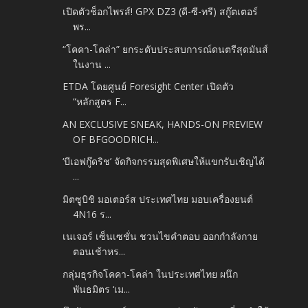
เปิดตัวช็อกไพรส์! GPX DZ3 (ดี-ซี-ทรี) สกู๊ตเตอร์
พร...
“โคคา-โคล่า” ยกระดับประสบการณ์ดนตรีสุดมันส์
ในงาน ...
ETDA โดยศูนย์ Foresight Center เปิดตัว
“หลักสูตร F...
AN EXCLUSIVE SNEAK, HANDS-ON PREVIEW
OF BFGOODRICH...
‘บีเอฟกู๊ดริช’ จัดกิจกรรมสุดพิเศษให้แขกรับเชิญได้
...
มิตซูบิชิ มอเตอร์ส ประเทศไทย มอบเครื่องยนต์
4N16 ร...
เนเจอร์ เซ็นเซชั่น ชวนไขคำตอบ ออกกำลังกาย
ตอนเช้าหร...
กลุ่มธุรกิจโคคา-โคล่า ในประเทศไทย ผนึก
พันธมิตร ‘เม...