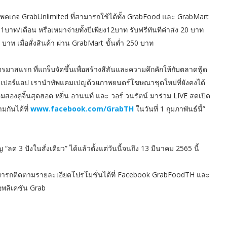
 กับแพคเกจ GrabUnlimited ที่สามารถใช้ได้ทั้ง GrabFood และ GrabMart
บาท/เดือน หรือเหมาจ่ายทั้งปีเพียง12บาท รับฟรีทันทีค่าส่ง 20 บาท
5 บาท เมื่อสั่งสินค้า ผ่าน GrabMart ขั้นต่ำ 250 บาท
าสแรก ที่แกร็บจัดขึ้นเพื่อสร้างสีสันและความคึกคักให้กับตลาดฟู้ด
้นำซูเปอร์แอป เรานำทัพแคมเปญด้วยภาพยนตร์โฆษณาชุดใหม่ที่ยังคงได้
มสองคู่จิ้นสุดฮอต หยิ่น อานนท์ และ วอร์ วนรัตน์ มาร่วม LIVE สดเปิด
กันได้ที่
www.facebook.com/GrabTH
ในวันที่ 1 กุมภาพันธ์นี้”
 3 ปังในสั่งเดียว” ได้แล้วตั้งแต่วันนี้จนถึง 13 มีนาคม 2565 นี้
สามารถติดตามรายละเอียดโปรโมชั่นได้ที่ Facebook GrabFoodTH และ
แอพลิเคชัน Grab