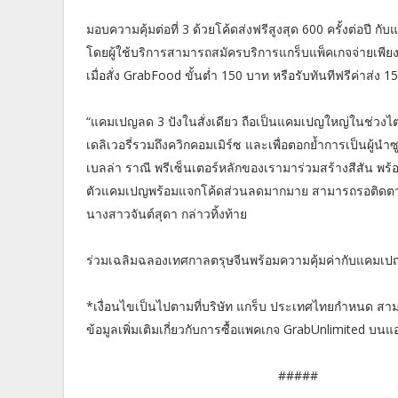
มอบความคุ้มต่อที่ 3 ด้วยโค้ดส่งฟรีสูงสุด 600 ครั้งต่อปี
โดยผู้ใช้บริการสามารถสมัครบริการแกร็บแพ็คเกจจ่ายเพียง1
เมื่อสั่ง GrabFood ขั้นต่ำ 150 บาท หรือรับทันทีฟรีค่าส่ง 1
“แคมเปญลด 3 ปังในสั่งเดียว ถือเป็นแคมเปญใหญ่ในช่วงไตรม
เดลิเวอรี่รวมถึงควิกคอมเมิร์ซ และเพื่อตอกย้ำการเป็นผู
เบลล่า ราณี พรีเซ็นเตอร์หลักของเรามาร่วมสร้างสีสัน พร้อ
ตัวแคมเปญพร้อมแจกโค้ดส่วนลดมากมาย สามารถรอติดตาม
นางสาวจันต์สุดา กล่าวทิ้งท้าย
ร่วมเฉลิมฉลองเทศกาลตรุษจีนพร้อมความคุ้มค่ากับแคมเปญ “ลด
*เงื่อนไขเป็นไปตามที่บริษัท แกร็บ ประเทศไทยกําหนด 
ข้อมูลเพิ่มเติมเกี่ยวกับการซื้อแพคเกจ GrabUnlimited บน
#####