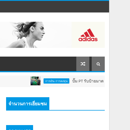
ปั๊ม PT รับป้ายมาตรฐาน "หัวจ่ายเชื้อเพลิงส
การเงิน การลงทุน
จำนวนการเยี่ยมชม