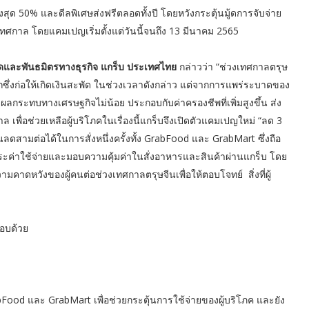
ุด 50% และดีลพิเศษส่งฟรีตลอดทั้งปี โดยหวังกระตุ้นมู้ดการจับจ่าย
กาล โดยแคมเปญเริ่มตั้งแต่วันนี้จนถึง 13 มีนาคม 2565
าดและพันธมิตรทางธุรกิจ แกร็บ ประเทศไทย
กล่าวว่า “ช่วงเทศกาลตรุษ
กซึ่งก่อให้เกิดเงินสะพัด ในช่วงเวลาดังกล่าว แต่จากการแพร่ระบาดของ
ลกระทบทางเศรษฐกิจไม่น้อย ประกอบกับค่าครองชีพที่เพิ่มสูงขึ้น ส่ง
เพื่อช่วยเหลือผู้บริโภคในเรื่องนี้แกร็บจึงเปิดตัวแคมเปญใหม่ “ลด 3
ดสามต่อได้ในการสั่งหนึ่งครั้งทั้ง GrabFood และ GrabMart ซึ่งถือ
ลดภาระค่าใช้จ่ายและมอบความคุ้มค่าในสั่งอาหารและสินค้าผ่านแกร็บ โดย
คาดหวังของผู้คนต่อช่วงเทศกาลตรุษจีนเพื่อให้ตอบโจทย์ สิ่งที่ผู้
กอบด้วย
abFood และ GrabMart เพื่อช่วยกระตุ้นการใช้จ่ายของผู้บริโภค และยัง