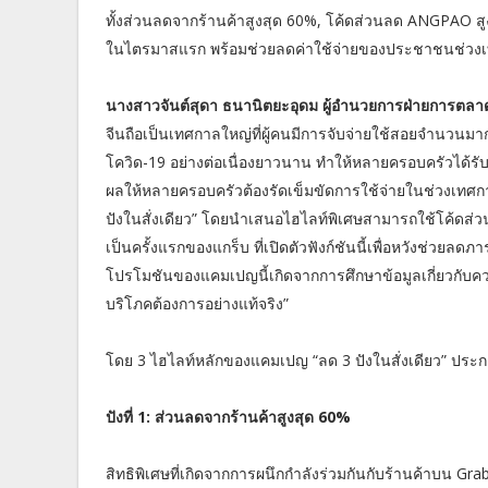
ทั้งส่วนลดจากร้านค้าสูงสุด 60%, โค้ดส่วนลด ANGPAO สูงส
ในไตรมาสแรก พร้อมช่วยลดค่าใช้จ่ายของประชาชนช่วงเทศ
นางสาวจันต์สุดา ธนานิตยะอุดม ผู้อํานวยการฝ่ายการตล
จีนถือเป็นเทศกาลใหญ่ที่ผู้คนมีการจับจ่ายใช้สอยจำนวนมา
โควิด-19 อย่างต่อเนื่องยาวนาน ทำให้หลายครอบครัวได้รับผ
ผลให้หลายครอบครัวต้องรัดเข็มขัดการใช้จ่ายในช่วงเทศกาล 
ปังในสั่งเดียว” โดยนำเสนอไฮไลท์พิเศษสามารถใช้โค้ดส่วนล
เป็นครั้งแรกของแกร็บ ที่เปิดตัวฟังก์ชันนี้เพื่อหวังช่วย
โปรโมชันของแคมเปญนี้เกิดจากการศึกษาข้อมูลเกี่ยวกับความ
บริโภคต้องการอย่างแท้จริง”
โดย 3 ไฮไลท์หลักของแคมเปญ “ลด 3 ปังในสั่งเดียว” ประ
ปังที่ 1: ส่วนลดจากร้านค้าสูงสุด 60%
สิทธิพิเศษที่เกิดจากการผนึกกำลังร่วมกันกับร้านค้าบน Gr