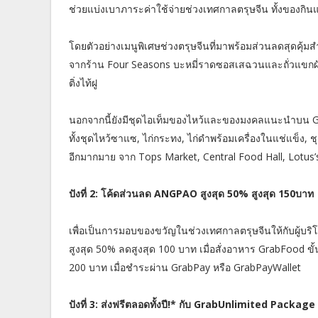
ช่วยแบ่งเบาภาระค่าใช้จ่ายช่วงเทศกาลตรุษจีน ทั้งของกินแล
โดยตัวอย่างเมนูพิเศษช่วงตรุษจีนที่มาพร้อมส่วนลดสุดคุ้
จากร้าน Four Seasons บะหมี่ราดซอสเสฉวนและถั่วแขกผัดเผ
ติ่งไท้ฝู
นอกจากนี้ยังมีชุดไอเท็มของไหว้และของมงคลแนะนำบน Grab
ทั้งชุดไหว้ซาแซ, ไก่กระทง, ไก่ดำพร้อมเครื่องในแช่แข็ง,
อีกมากมาย จาก Tops Market, Central Food Hall, Lotus’s
ปังที่ 2: โค้ดส่วนลด ANGPAO สูงสุด 50% สูงสุด 150บาท
เพื่อเป็นการมอบของขวัญในช่วงเทศกาลตรุษจีนให้กับผู้บริ
สูงสุด 50% ลดสูงสุด 100 บาท เมื่อสั่งอาหาร GrabFood ขั้
200 บาท เมื่อชำระผ่าน GrabPay หรือ GrabPayWallet
ปังที่ 3: ส่งฟรีตลอดทั้งปี!* กับ GrabUnlimited Package