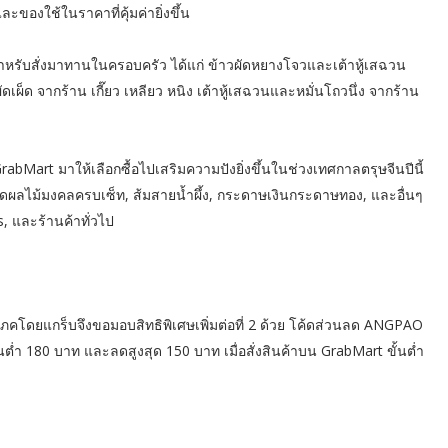
ะของใช้ในราคาที่คุ้มค่ายิ่งขึ้น
มสำหรับสั่งมาทานในครอบครัว ได้แก่ ข้าวผัดหยางโจวและเต้าหู้เสฉวน
็ด จากร้าน เกี๊ยว เหลียว หนิง เต้าหู้เสฉวนและหมั่นโถวนึ่ง จากร้าน
Mart มาให้เลือกซื้อไปเสริมความปังยิ่งขึ้นในช่วงเทศกาลตรุษจีนปีนี้
 ชุดผลไม้มงคลครบเซ็ท, ส้มสายน้ำผึ้ง, กระดาษเงินกระดาษทอง, และอื่นๆ
, และร้านค้าทั่วไป
โภคโดยแกร็บจึงขอมอบสิทธิพิเศษเพิ่มต่อที่ 2 ด้วย โค้ดส่วนลด ANGPAO
นต่ำ 180 บาท และลดสูงสุด 150 บาท เมื่อสั่งสินค้าบน GrabMart ขั้นต่ำ