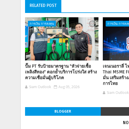
RELATED POST
การเงิน การลงทุน
การเงิน การลงท
ปั๊ม PT รับป้ายมาตรฐาน "หัวจ่ายเชื้อ
เจนเนอราลี่ 
เพลิงสีทอง" ตอกย้ำบริการโปร่งใส สร้าง
Thai MSME F
ความเชื่อมั่นผู้บริโภค
มั่น เสริมสร้าง
การไทย
Siam Outlook
Aug 05, 2026
Siam Outlook
BLOGGER
NO