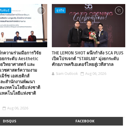
ัมพันธ์
ธุรกิจ
ึกความร่วมมือการวิจัย
THE LEMON SHOT ผนึกกำลัง SCA PLUS
่อยกระดับ Aesthetic
เปิดโปรเจกต์ "STARLAB" มุ่งยกระดับ
วยวิทยาศาสตร์ และ
ศักยภาพครีเอเตอร์ไทยสู่เวทีสากล
นเวชศาสตร์ความงาม
Siam Outlook
Aug 06, 2026
เมิร์ซ เอสเธติกส์
ละสำนักงานพัฒนา
ละเทคโนโลยีแห่งชาติ
เทคโนโลยีแห่งชาติ
Aug 06, 2026
DISQUS
FACEBOOK