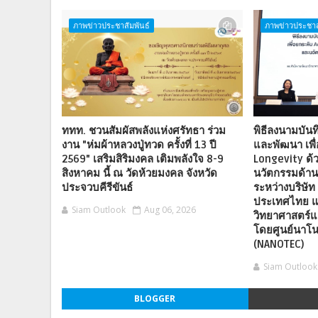
ภาพข่าวประชาสัมพันธ์
ภาพข่าวประชาส
ททท. ชวนสัมผัสพลังแห่งศรัทธา ร่วม
พิธีลงนามบันท
งาน "ห่มผ้าหลวงปู่ทวด ครั้งที่ 13 ปี
และพัฒนา เพื
2569" เสริมสิริมงคล เติมพลังใจ 8-9
Longevity ด้
สิงหาคม นี้ ณ วัดห้วยมงคล จังหวัด
นวัตกรรมด้า
ประจวบคีรีขันธ์
ระหว่างบริษัท 
ประเทศไทย แ
Siam Outlook
Aug 06, 2026
วิทยาศาสตร์แ
โดยศูนย์นาโน
(NANOTEC)
Siam Outlook
BLOGGER