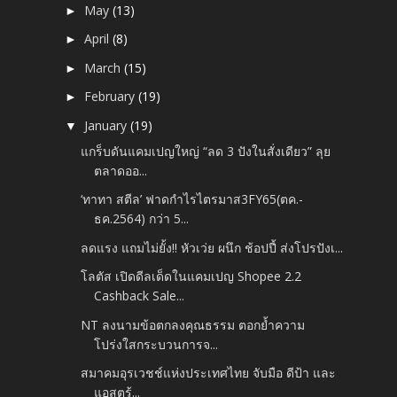
May
(13)
►
April
(8)
►
March
(15)
►
February
(19)
►
January
(19)
▼
แกร็บดันแคมเปญใหญ่ “ลด 3 ปังในสั่งเดียว” ลุย
ตลาดออ...
‘ทาทา สตีล’ ฟาดกำไรไตรมาส3FY65(ตค.-
ธค.2564) กว่า 5...
ลดแรง แถมไม่ยั้ง!! หัวเว่ย ผนึก ช้อปปี้ ส่งโปรปังเ...
โลตัส เปิดดีลเด็ดในแคมเปญ Shopee 2.2
Cashback Sale...
NT ลงนามข้อตกลงคุณธรรม ตอกย้ำความ
โปร่งใสกระบวนการจ...
สมาคมอุรเวชช์แห่งประเทศไทย จับมือ ดีป้า และ
แอสตร้...