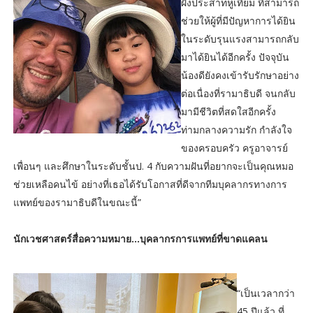
ฝังประสาทหูเทียม ที่สามารถ
ช่วยให้ผู้ที่มีปัญหาการได้ยิน
ในระดับรุนแรงสามารถกลับ
มาได้ยินได้อีกครั้ง ปัจจุบัน
น้องดียังคงเข้ารับรักษาอย่าง
ต่อเนื่องที่รามาธิบดี จนกลับ
มามีชีวิตที่สดใสอีกครั้ง
ท่ามกลางความรัก กำลังใจ
ของครอบครัว ครูอาจารย์
เพื่อนๆ และศึกษาในระดับชั้นป. 4 กับความฝันที่อยากจะเป็นคุณหมอ
ช่วยเหลือคนไข้ อย่างที่เธอได้รับโอกาสที่ดีจากทีมบุคลากรทางการ
แพทย์ของรามาธิบดีในขณะนี้”
นักเวชศาสตร์สื่อความหมาย...บุคลากรการแพทย์ที่ขาดแคลน
“เป็นเวลากว่า
45 ปีแล้ว ที่