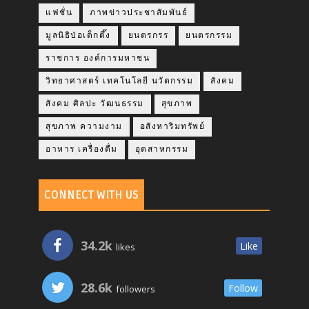
แฟชั่น
ภาพข่าวประชาสัมพันธ์
มูลนิธิป่อเต็กตึ๊ง
ยนตรกรร
ยนตรกรรม
ราชการ องค์การมหาชน
วิทยาศาสตร์ เทคโนโลยี นวัตกรรม
สังคม
สังคม ศิลปะ วัฒนธรรม
สุขภาพ
สุขภาพ ความงาม
อสังหาริมทรัพย์
อาหาร เครื่องดื่ม
อุตสาหกรรม
CONNECT WITH US
34.2k
Like
likes
28.6k
Follow
followers