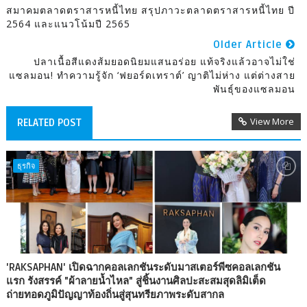
สมาคมตลาดตราสารหนี้ไทย สรุปภาวะตลาดตราสารหนี้ไทย ปี
2564 และแนวโน้มปี 2565
Older Article
ปลาเนื้อสีแดงส้มยอดนิยมแสนอร่อย แท้จริงแล้วอาจไม่ใช่
แซลมอน! ทำความรู้จัก ‘ฟยอร์ดเทราต์’ ญาติไม่ห่าง แต่ต่างสาย
พันธุ์ของแซลมอน
View More
RELATED POST
ธุรกิจ
'RAKSAPHAN' เปิดฉากคอลเลกชันระดับมาสเตอร์พีซคอลเลกชัน
แรก รังสรรค์ "ผ้าลายน้ำไหล" สู่ชิ้นงานศิลปะสะสมสุดลิมิเต็ด
ถ่ายทอดภูมิปัญญาท้องถิ่นสู่สุนทรียภาพระดับสากล