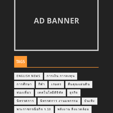
AD BANNER
TAGS
ENGLISH NEWS
การเงิน การลงทุน
การศึกษา
กีฬา
เกษตร
คืนคุณแผ่นดิน
ท่องเที่ยว
เทคโนโลยีดิจิทัล
ธุรกิจ
นิทรรศการ
นิทรรศการ งานมหกรรม
บันเทิง
พระราชกรณียกิจ ร.10
พลังงาน สิ่งแวดล้อม