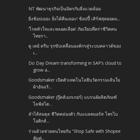
NT พัฒนาธุรกิจเป็นมิตรกับสิ่งแวดล้อม
ยิ่งช้อปเยอะ ยิ่งได้คืนเยอะ! ช้อปปี้ เสิร์ฟสุดยอดแ...
‘โรคหัวใจและหลอดเลือด’ ภัยเงียบที่คร่าชีวิตคน
ไทยรา...
ดู เดย์ ดรีม รุกขับเคลื่อนองค์กรสู่ระบบคลาวด์ของ
เ...
Do Day Dream transforming in SAP’s cloud to
grow a...
Goodsmaker เปิดตัวเทคโนโลยีนวัตกรรมเส้นใย
ผ้าอัจฉริ...
Goodsmaker (กู๊ดส์เมกเกอร์) แบรนด์ผลิตภัณฑ์
ไลฟ์สไต...
ลำไส้สมดุล ชีวิตคล่องตัว กับแบลคมอร์ส โพรไบ
โอติกส์...
ร่วมด้วยช่วยคนไทยกับ “Shop Safe with Shopee
คุ้มค่...