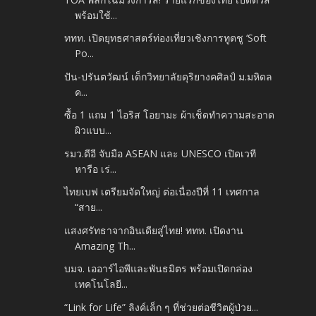
พร้อมใช้...
ททท. เปิดยุทธศาสตร์ท่องเที่ยวเชิงการทูตชู ‘Soft
Po...
ปัน-ปรันตวัฒน์ เด็กวิทยาลัยดุริยางคศิลป์ ม.มหิดล
ค...
ซื้อ 1 แถม 1 ไอริส โอยามะ ผ้าเช็ดทำความสะอาด
ผิวแบบ...
รมว.ดีอี จับมือ ASEAN และ UNESCO เปิดเวที
หารือ เร่...
ไทยเบฟ เตรียมจัดใหญ่ ต่อเนื่องปีที่ 11 เทศกาล
“สาย...
แสงศรัทธาจากอินเดียสู่ไทย! ททท. เปิดงาน
Amazing Th...
บมจ. เออาร์ไอพีและพันธมิตร พร้อมเปิดกล่อง
เทคโนโลยี...
“Link for Life” ลิงค์เล็ก ๆ ที่ช่วยต่อชีวิตผู้ป่วย...