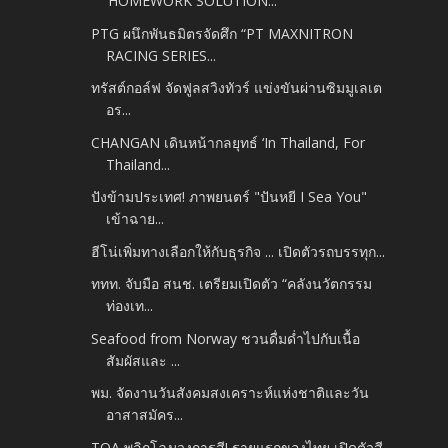
‘HOMEWORK SOLUTION...
PTG ผนึกพันธมิตรจัดศึก “PT MAXNITRON
RACING SERIES...
ทรัสต์กอล์ฟ จัดฟูลสวิงทัวร์ แข่งขันผ่านซิมมูเลเต
อร...
CHANGAN เดินหน้ากลยุทธ์ ‘In Thailand, For
Thailand...
ปังข้ามประเทศ! ภาพยนตร์ "ปันหยี I Sea You"
เข้าฉาย...
ฮีโน่เพิ่มทางเลือกให้กับธุรกิจ ... เปิดตัวรถบรรทุก...
ททท. จับมือ สนช. เตรียมเปิดตัว “คลังนวัตกรรม
ท่องเท...
Seafood from Norway ชวนดื่มด่ำไปกับเนื้อ
สัมผัสและ ...
พม. จัดงานวันสังคมสงเคราะห์แห่งชาติและวัน
อาสาสมัคร...
TOA พลิกโฉมวงการสี! รายแรกของไทย เปิดตัวสี