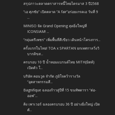
สรุปภาวะตลาดตราสารหนี้ไทยไตรมาส 3 ปี2568
“เอ ศุภชัย” เปิดตลาด “A fair”อร่อยเกรดเอ วันที่ 9
...
MINISO จัด Grand Opening สุดยิ่งใหญ่ที่
ICONSIAM! ...
“กลุ่มตรีเพชร” เพิ่มพื้นที่สีเขียว เดินหน้าโครงการ...
ครั้งแรกในไทย! TOA x SPARTAN ยกเทศกาลวิ่งวิ
บากลิขส...
ครบรอบ 10 ปี น้ำหอมแบรนด์ไทย MITH(มิตท์)
เปิดตัว ใ...
บริษัท คอนวูด จำกัด ภูมิใจคว้ารางวัล
“อุตสาหกรรมสี...
Bagnifique ฉลองก้าวสู่ปีที่ 15 ขนทัพดารา “ต่อ-
ออฟ”...
คิง เพาเวอร์ ฉลองครบรอบ 36 ปี อย่างยิ่งใหญ่ เปิด
ตั...