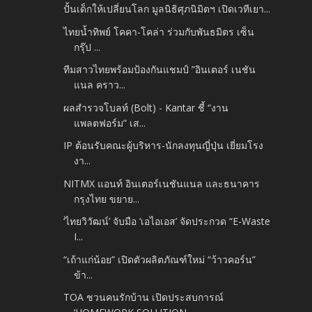
ปั้นเด็กให้เปลี่ยนโลก มูลนิธิศุภนิมิตฯ เปิดเวทีเยา...
ไทยน้ำทิพย์ โคคา-โคล่า ร่วมกับพันธมิตร เซ็น
กรุ๊ป ...
ทีมสาวไทยพร้อมป้องกันแชมป์ ”อินเตอร์ เนชัน
แนล คราว...
ผลสำรวจโบลท์ (Bolt) - Kantar ชี้ “งาน
แพลตฟอร์ม” เส...
IP ต้อนรับคณะผู้บริหาร-นักลงทุนญี่ปุ่น เยี่ยมโรง
งา...
NITMX แอนท์ อินเตอร์เนชันแนล และธนาคาร
กรุงไทย ขยาย...
‘ไทยวิวัฒน์’ จับมือ ‘เอไอเอส’ จัดประกวด “E-Waste
I...
“เถ้าแก่น้อย” เปิดตัวผลิตภัณฑ์ใหม่ “ว้าวคอร์น”
ข้า...
TOA ชวนคนรักบ้าน เปิดประสบการณ์