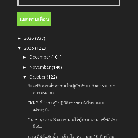
แยกตามเดือน
2026
(837)
►
2025
(1229)
▼
December
(101)
►
November
(140)
►
October
(122)
▼
พีเอฟพี ตอกย้ำความเป็นผู้นำด้านนวัตกรรมและ
ความหลาก...
"KKP ชี้ “รางคู่” ปฏิวัติการขนส่งไทย หนุน
เศรษฐกิจ ...
“กอช. มุ่งส่งเสริมการออมให้ผู้ประกอบอาชีพอิสระ
มีเง...
แวนทีฟผู้ผลิตน้ำยาล้างไต ครบรอบ 10 ปี พร้อม