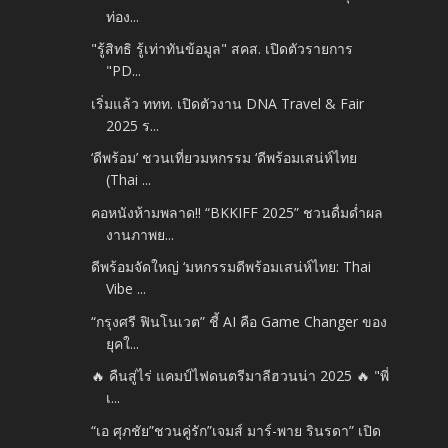
ท่อง...
"รู้สิทธิ รู้เท่าทันข้อมูล" สคส. เปิดตัวรายการ
"PD...
เริ่มแล้ว ททท. เปิดตัวงาน DNA Travel & Fair
2025 ร...
‘ดีพร้อม’ ชวนเที่ยวมหกรรม ‘ดีพร้อมเสน่ห์ไทย
(Thai ...
คอหนังห้ามพลาด!! “BKKIFF 2025” ชวนดื่มด่ำผล
งานภาพย...
ดีพร้อมจัดใหญ่ ‘มหกรรมดีพร้อมเสน่ห์ไทย: Thai
Vibe ...
“กรุงศรี ฟินโนเวต” ชี้ AI คือ Game Changer ของ
ยุคใ...
🔥 คืนสู่ไร่ แคมป์ไฟดนตรีมาลีฮวนน่า 2025 🔥 "พี่
เ...
“เอ ศุภชัย”ชวนคู่รัก”เจมส์ มาร์-พาย รินรดา” เปิด