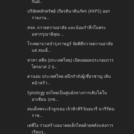
กินผั...
บริษัทหลักทรัพย์ เกียรตินาคินภัทร (KKPS) ออก
รายงาน...
สจล. ถวายความอาลัย และน้อมรำลึกในพระ
มหากรุณาธิคุณ ...
โรงพยาบาลบำรุงราษฎร์ จัดพิธีถวายความอาลัย
แด่ สมเด็...
ทาทา สตีล (ประเทศไทย) เปิดเผยผลประกอบการ
ไตรมาส 2 ป...
ดานอน ประเทศไทย ผนึกกำลังผู้เชี่ยวชาญ เดิน
หน้าสร้า...
Synology ยกไทยเป็นศูนย์กลางการเติบโตใน
อาเซียน รุกข...
สมเด็จพระเจ้าลูกเธอ เจ้าฟ้าสิริวัณณวรี นารีรัตน
ราช...
เคพีไอ ร่วมสร้างอนาคตเด็กไทยด้วยพลังแห่งการ
เรียนรู...