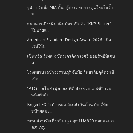
จุฬาฯ จับมือ NIA ปั้น “ผู้ประกอบการรุ่นใหม่ในรั้ว
ม...
ธนาคารเกียรตินาคินภัทร เปิดตัว “KKP Better”
โมบายแ...
American Standard Design Award 2026: เปิด
เวทีให้นั...
เซ็นทรัล รีเทล x บัตรเครดิตกรุงศรี มอบสิทธิพิเศษ
ส่...
โรงพยาบาลบำรุงราษฎร์ จับมือ วิทยาลัยดุสิตธานี
เปิด...
“PTG – สโมสรฟุตบอล พีที ประจวบ เอฟซี” รวม
พลังทำดีเ...
BegerTEX 2in1 กระแสแรง! เกินต้าน กับ สีทับ
หน้าผสมร...
ททท. ต้อนรับเที่ยวบินปฐมฤกษ์ UA820 ลอสแอนเจ
ลิส–กรุ...