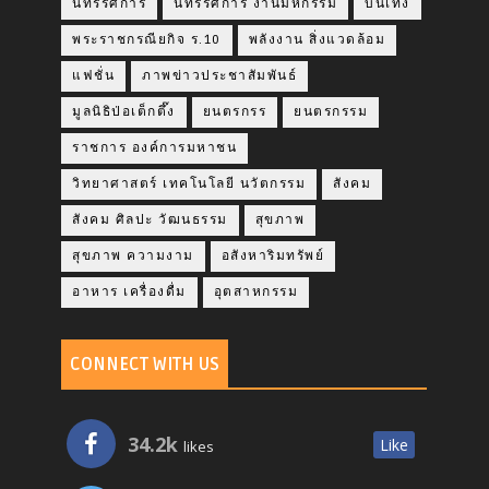
นิทรรศการ
นิทรรศการ งานมหกรรม
บันเทิง
พระราชกรณียกิจ ร.10
พลังงาน สิ่งแวดล้อม
แฟชั่น
ภาพข่าวประชาสัมพันธ์
มูลนิธิป่อเต็กตึ๊ง
ยนตรกรร
ยนตรกรรม
ราชการ องค์การมหาชน
วิทยาศาสตร์ เทคโนโลยี นวัตกรรม
สังคม
สังคม ศิลปะ วัฒนธรรม
สุขภาพ
สุขภาพ ความงาม
อสังหาริมทรัพย์
อาหาร เครื่องดื่ม
อุตสาหกรรม
CONNECT WITH US
34.2k
Like
likes