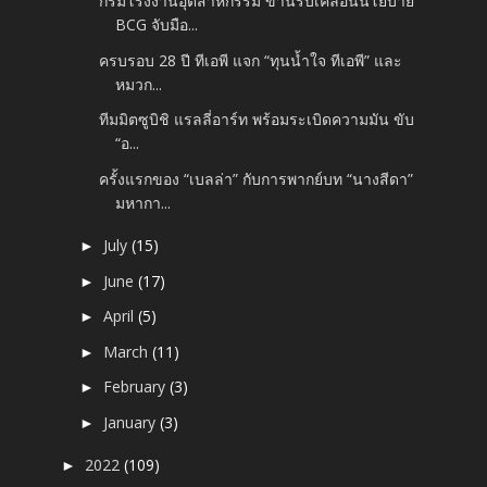
กรมโรงงานอุตสาหกรรม ขานรับเคลื่อนนโยบาย
BCG จับมือ...
ครบรอบ 28 ปี ทีเอพี แจก “ทุนน้ำใจ ทีเอพี” และ
หมวก...
ทีมมิตซูบิชิ แรลลี่อาร์ท พร้อมระเบิดความมัน ขับ
“อ...
ครั้งแรกของ “เบลล่า” กับการพากย์บท “นางสีดา”
มหากา...
July
(15)
►
June
(17)
►
April
(5)
►
March
(11)
►
February
(3)
►
January
(3)
►
2022
(109)
►