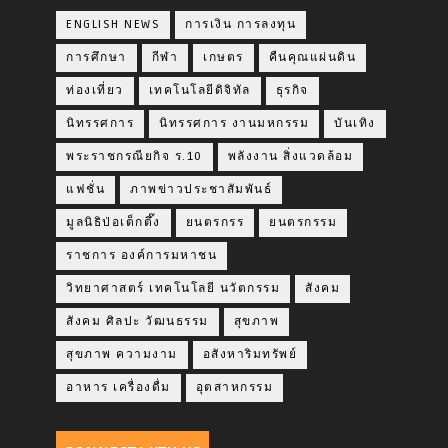
ENGLISH NEWS
การเงิน การลงทุน
การศึกษา
กีฬา
เกษตร
คืนคุณแผ่นดิน
ท่องเที่ยว
เทคโนโลยีดิจิทัล
ธุรกิจ
นิทรรศการ
นิทรรศการ งานมหกรรม
บันเทิง
พระราชกรณียกิจ ร.10
พลังงาน สิ่งแวดล้อม
แฟชั่น
ภาพข่าวประชาสัมพันธ์
มูลนิธิป่อเต็กตึ๊ง
ยนตรกรร
ยนตรกรรม
ราชการ องค์การมหาชน
วิทยาศาสตร์ เทคโนโลยี นวัตกรรม
สังคม
สังคม ศิลปะ วัฒนธรรม
สุขภาพ
สุขภาพ ความงาม
อสังหาริมทรัพย์
อาหาร เครื่องดื่ม
อุตสาหกรรม