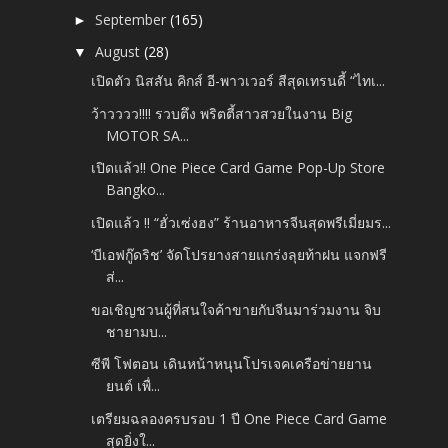
September
(165)
►
August
(28)
▼
เปิดตัว นิสสัน คิกส์ อี-พาวเวอร์ สีสุดเทรนดี้ “ไทเ...
ว้าวววว!!!! รวบตึง พริตตี้สาวสวยในงาน Big
MOTOR SA...
เปิดแล้ว!! One Piece Card Game Pop-Up Store
Bangko...
เปิดแล้ว !! “ฮั่วเซ่งฮง” ร้านอาหารจีนสุดพรีเมี่ยมร...
‘บีเอฟกู๊ดริช’ จัดโปรยางสายแกร่งลุยท้าฝน แจกฟรี
ส่...
ขอเชิญชวนผู้ที่สนใจค้าขายกับจีนมาร่วมงาน จิบ
ชายามบ...
ซีพี โฟตอน เดินหน้าหนุนโปรเจคเครือข่ายยาน
ยนต์ เพื่...
เตรียมฉลองครบรอบ 1 ปี One Piece Card Game
สุดยิ่งใ...