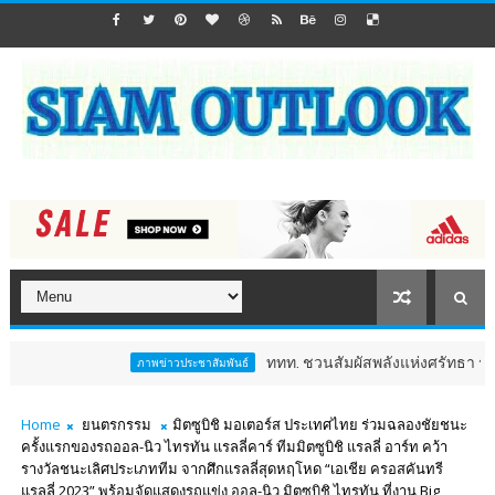
ททท. ชวนสัมผัสพลังแห่งศรัทธา ร่วมงาน "ห่มผ้
ภาพข่าวประชาสัมพันธ์
Home
ยนตรกรรม
มิตซูบิชิ มอเตอร์ส ประเทศไทย ร่วมฉลองชัยชนะ
ครั้งแรกของรถออล-นิว ไทรทัน แรลลี่คาร์ ทีมมิตซูบิชิ แรลลี่ อาร์ท คว้า
รางวัลชนะเลิศประเภททีม จากศึกแรลลี่สุดหฤโหด “เอเชีย ครอสคันทรี
แรลลี่ 2023” พร้อมจัดแสดงรถแข่ง ออล-นิว มิตซูบิชิ ไทรทัน ที่งาน Big