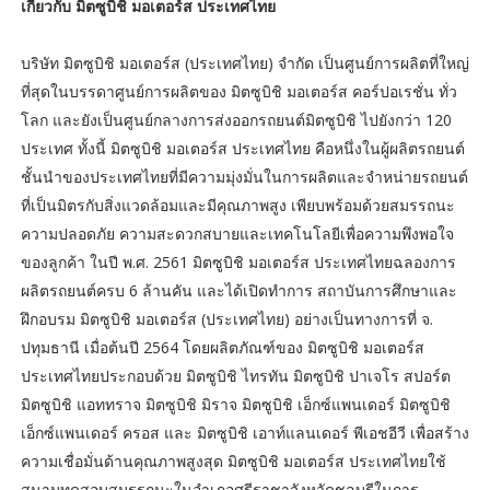
เกี่ยวกับ มิตซูบิชิ มอเตอร์ส ประเทศไทย
บริษัท มิตซูบิชิ มอเตอร์ส (ประเทศไทย) จำกัด เป็นศูนย์การผลิตที่ใหญ่
ที่สุดในบรรดาศูนย์การผลิตของ มิตซูบิชิ มอเตอร์ส คอร์ปอเรชั่น ทั่ว
โลก และยังเป็นศูนย์กลางการส่งออกรถยนต์มิตซูบิชิ ไปยังกว่า 120
ประเทศ ทั้งนี้ มิตซูบิชิ มอเตอร์ส ประเทศไทย คือหนึ่งในผู้ผลิตรถยนต์
ชั้นนำของประเทศไทยที่มีความมุ่งมั่นในการผลิตและจำหน่ายรถยนต์
ที่เป็นมิตรกับสิ่งแวดล้อมและมีคุณภาพสูง เพียบพร้อมด้วยสมรรถนะ
ความปลอดภัย ความสะดวกสบายและเทคโนโลยีเพื่อความพึงพอใจ
ของลูกค้า ในปี พ.ศ. 2561 มิตซูบิชิ มอเตอร์ส ประเทศไทยฉลองการ
ผลิตรถยนต์ครบ 6 ล้านคัน และได้เปิดทำการ สถาบันการศึกษาและ
ฝึกอบรม มิตซูบิชิ มอเตอร์ส (ประเทศไทย) อย่างเป็นทางการที่ จ.
ปทุมธานี เมื่อต้นปี 2564 โดยผลิตภัณฑ์ของ มิตซูบิชิ มอเตอร์ส
ประเทศไทยประกอบด้วย มิตซูบิชิ ไทรทัน มิตซูบิชิ ปาเจโร สปอร์ต
มิตซูบิชิ แอททราจ มิตซูบิชิ มิราจ มิตซูบิชิ เอ็กซ์แพนเดอร์ มิตซูบิชิ
เอ็กซ์แพนเดอร์ ครอส และ มิตซูบิชิ เอาท์แลนเดอร์ พีเอชอีวี เพื่อสร้าง
ความเชื่อมั่นด้านคุณภาพสูงสุด มิตซูบิชิ มอเตอร์ส ประเทศไทยใช้
สนามทดสอบสมรรถนะในอำเภอศรีราชาจังหวัดชลบุรีในการ