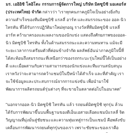
มร. เออิอิชิ โคอิโตะ กรรมการผู้จัดการใหญ่ บริษัท มิตซูบิชิ มอเตอร์ส
(ประเทศไทย) จำกัด
กล่าวว่า “เราทุกคนภาคภูมิใจเป็นอย่างยิ่งกับ
ความสำเร็จของทีมมิตซูบิชิ แรลลี่ อาร์ท และสมรรถนะของ ออล-นิว
ไทรทัน ที่ได้รับการปฏิวัติมาใหม่ทุกอณู รางวัลที่ทีมมิตซูบิชิ แรลลี่
อาร์ท คว้ามาครองและผลงานของนักแข่ง แสดงถึงศักยภาพของออล-
นิว มิตซูบิชิ ไทรทัน ทั้งในด้านสมรรถนะและความทนทาน แม้จะมี
ระยะเวลาการเตรียมตัวที่ค่อนข้างจำกัด ผลลัพธ์อันน่าภาคภูมิใจนี้ที่
ได้สะท้อนถึงสมรรถนะที่เหนือกว่าของรถกระบะรุ่นใหม่นี้ได้เป็นอย่าง
ดี และเมื่อผสานกับความสามารถของนักแข่งและทีมงานสนับสนุน
เราหวังว่าจะสามารถคว้าแชมป์ในปีหน้าได้สำเร็จ และที่สำคัญ เรา
จะใช้ข้อมูลและประสบการณ์จากการแข่งขัน เพื่อนำมาใช้
พัฒนาการผลิตรถยนต์รุ่นต่างๆ ที่จะขายในตลาดต่อไปในอนาคต”
“นอกจากออล-นิว มิตซูบิชิ ไทรทัน แล้ว รถยนต์มิตซูบิชิ ทุกรุ่น ล้วน
ได้รับการพัฒนาขึ้นบนพื้นฐานของดีเอ็นเอสายเลือดแชมป์แรลลี่ จิต
วิญญาณที่มุ่งมั่นสู่ชัยชนะและความทุ่มเทสู่การเป็นแชมป์ คือพลังขับ
เคลื่อนการพัฒนารถยนต์ทุกรุ่นของเรา เพราะชัยชนะของเราคือ