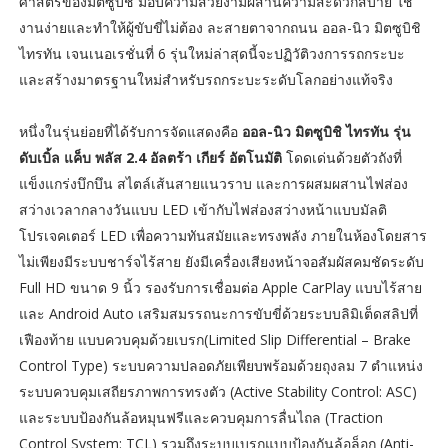
ศาสตร์ของมิตซูบิชิ มอบความสวยงามผสานความสะดวกสบาย ใช้
งานง่ายและทำให้ผู้ขับขี่ไม่ต้อง ละสายตาจากถนน ออล-นิว มิตซูบิชิ
ไทรทัน เจนเนอเรชั่นที่ 6 รุ่นใหม่ล่าสุดนี้จะปฏิวัติวงการรถกระบะ
และสร้างมาตรฐานใหม่สำหรับรถกระบะระดับโลกอย่างแท้จริง
หนึ่งในรุ่นย่อยที่ได้รับการจัดแสดงคือ
ออล-นิว มิตซูบิชิ ไทรทัน รุ่น
ดับเบิ้ล แค็บ พลัส 2.4 อัลตร้า เกียร์ อัตโนมัติ
โดดเด่นด้วยตัวถังที่
แข็งแกร่งบึกบึน สไตล์เส้นสายแนวราบ และการผสมผสานไฟส่อง
สว่างเวลากลางวันแบบ LED เข้ากับไฟส่องสว่างหน้าแบบมัลติ
โปรเจคเตอร์ LED เพื่อความทันสมัยและทรงพลัง ภายในห้องโดยสาร
ไม่เพียงมีระบบชาร์จไร้สาย ยังมีเครื่องเสียงหน้าจอสัมผัสคมชัดระดับ
Full HD ขนาด 9 นิ้ว รองรับการเชื่อมต่อ Apple CarPlay แบบไร้สาย
และ Android Auto เสริมสมรรถนะการขับขี่ด้วยระบบลิมิเต็ดสลิปที่
เฟืองท้าย แบบควบคุมด้วยเบรก(Limited Slip Differential – Brake
Control Type) ระบบความปลอดภัยเพียบพร้อมด้วยถุงลม 7 ตำแหน่ง
ระบบควบคุมเสถียรภาพการทรงตัว (Active Stability Control: ASC)
และระบบป้องกันล้อหมุนฟรีและควบคุมการลื่นไถล (Traction
Control System: TCL) รวมถึงระบบเบรกแบบป้องกันล้อล็อก (Anti-