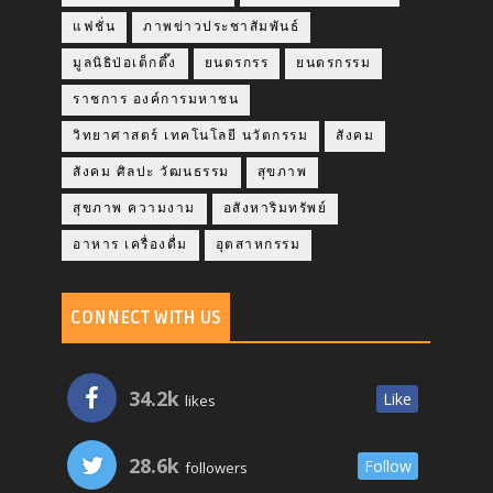
แฟชั่น
ภาพข่าวประชาสัมพันธ์
มูลนิธิป่อเต็กตึ๊ง
ยนตรกรร
ยนตรกรรม
ราชการ องค์การมหาชน
วิทยาศาสตร์ เทคโนโลยี นวัตกรรม
สังคม
สังคม ศิลปะ วัฒนธรรม
สุขภาพ
สุขภาพ ความงาม
อสังหาริมทรัพย์
อาหาร เครื่องดื่ม
อุตสาหกรรม
CONNECT WITH US
34.2k
Like
likes
28.6k
Follow
followers