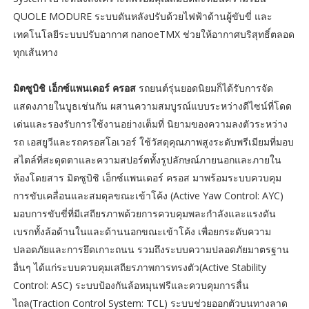
QUOLE MODURE ระบบดันหลังปรับด้วยไฟฟ้าด้านผู้ขับขี่ และ
เทคโนโลยีระบบปรับอากาศ nanoeTMX ช่วยให้อากาศบริสุทธิ์ตลอด
ทุกเส้นทาง
มิตซูบิชิ เอ็กซ์แพนเดอร์ ครอส
รถยนต์รุ่นยอดนิยมก็ได้รับการจัด
แสดงภายในบูธเช่นกัน ผสานความสมบูรณ์แบบระหว่างดีไซน์ที่โดด
เด่นและรองรับการใช้งานอย่างเต็มที่ นิยามของความลงตัวระหว่าง
รถ เอสยูวีและรถครอสโอเวอร์ ใช้วัสดุคุณภาพสูงระดับพรีเมียมที่มอบ
สไตล์ที่สะดุดตาและความสปอร์ตทั้งรูปลักษณ์ภายนอกและภายใน
ห้องโดยสาร มิตซูบิชิ เอ็กซ์แพนเดอร์ ครอส มาพร้อมระบบควบคุม
การขับเคลื่อนและสมดุลขณะเข้าโค้ง (Active Yaw Control: AYC)
มอบการขับขี่ที่มีเสถียรภาพด้วยการควบคุมพละกำลังและแรงดัน
เบรกทั้งล้อด้านในและด้านนอกขณะเข้าโค้ง เพื่อยกระดับความ
ปลอดภัยและการยึดเกาะถนน รวมถึงระบบความปลอดภัยมาตรฐาน
อื่นๆ ได้แก่ระบบควบคุมเสถียรภาพการทรงตัว(Active Stability
Control: ASC) ระบบป้องกันล้อหมุนฟรีและควบคุมการลื่น
ไถล(Traction Control System: TCL) ระบบช่วยออกตัวบนทางลาด