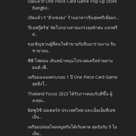
เปิดแล้ว!! One Piece Card Game Pop-Up Store
Bangko...
เปิดแล้ว !! “ฮั่วเซ่งฮง” ร้านอาหารจีนสุดพรีเมี่ยมร...
‘บีเอฟกู๊ดริช’ จัดโปรยางสายแกร่งลุยท้าฝน แจกฟรี
ส่...
ขอเชิญชวนผู้ที่สนใจค้าขายกับจีนมาร่วมงาน จิบ
ชายามบ...
ซีพี โฟตอน เดินหน้าหนุนโปรเจคเครือข่ายยาน
ยนต์ เพื่...
เตรียมฉลองครบรอบ 1 ปี One Piece Card Game
สุดยิ่งใ...
Thailand Focus 2023 ได้รับการตอบรับดีขึ้น ผู้
ลงทุน...
มิตซูบิชิ มอเตอร์ส ประเทศไทย และเอ็มเอ็มทีเอช
เอ็น...
เตรียมปล่อยไหลสมูทกันได้เกินคาด สุดปังกับ 9 ไอ
เท็ม...