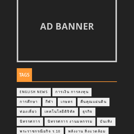
AD BANNER
TAGS
ENGLISH NEWS
การเงิน การลงทุน
การศึกษา
กีฬา
เกษตร
คืนคุณแผ่นดิน
ท่องเที่ยว
เทคโนโลยีดิจิทัล
ธุรกิจ
นิทรรศการ
นิทรรศการ งานมหกรรม
บันเทิง
พระราชกรณียกิจ ร.10
พลังงาน สิ่งแวดล้อม