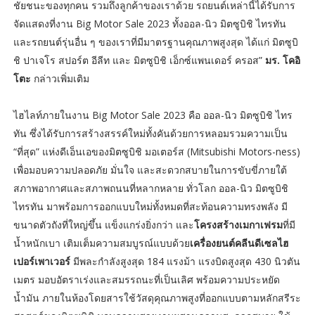
ชัยชนะของทุกคน รวมถึงลูกค้าของเราด้วย รถยนต์เหล่านี้ได้รับการ
จัดแสดงที่งาน Big Motor Sale 2023 ทั้งออล-นิว มิตซูบิชิ ไทรทัน
และรถยนต์รุ่นอื่น ๆ ของเราที่มีมาตรฐานคุณภาพสูงสุด ได้แก่ มิตซูบิ
ชิ ปาเจโร สปอร์ต อีลีท และ มิตซูบิชิ เอ็กซ์แพนเดอร์ ครอส”
มร. โคอิ
โตะ
กล่าวเพิ่มเติม
ไฮไลท์ภายในงาน Big Motor Sale 2023 คือ ออล-นิว มิตซูบิชิ ไทร
ทัน ซึ่งได้รับการสร้างสรรค์ใหม่ทั้งคันด้วยการหลอมรวมความเป็น
“ที่สุด” แห่งดีเอ็นเอของมิตซูบิชิ มอเตอร์ส (Mitsubishi Motors-ness)
เพื่อมอบความปลอดภัย มั่นใจ และสะดวกสบายในการขับขี่ภายใต้
สภาพอากาศและสภาพถนนที่หลากหลาย ทั่วโลก ออล-นิว มิตซูบิชิ
ไทรทัน มาพร้อมการออกแบบใหม่ทั้งหมดที่สะท้อนความทรงพลัง มี
ขนาดตัวถังที่ใหญ่ขึ้น แข็งแกร่งยิ่งกว่า และ
โครงสร้างเมกาเฟรม
ที่มี
น้ำหนักเบา เติมเต็มความสมบูรณ์แบบด้วย
เครื่องยนต์คลีนดีเซลไฮ
เปอร์เพาเวอร์
มีพละกำลังสูงสุด 184 แรงม้า แรงบิดสูงสุด 430 นิวตัน
เมตร มอบอัตราเร่งและสมรรถนะที่เป็นเลิศ พร้อมความประหยัด
น้ำมัน ภายในห้องโดยสารใช้วัสดุคุณภาพสูงที่ออกแบบตามหลักสรีระ