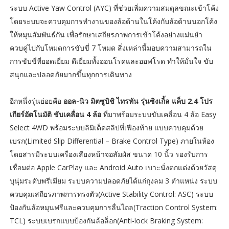
ระบบ Active Yaw Control (AYC) ที่ช่วยเพิ่มความสมดุลขณะเข้าโค้ง
โดยระบบจะควบคุมการทำงานของล้อด้านในโค้งกับล้อด้านนอกโค้ง
ให้หมุนสัมพันธ์กัน เพื่อรักษาเสถียรภาพการเข้าโค้งอย่างแม่นยำ
ควบคู่ไปกับโหมดการขับขี่ 7 โหมด สิ่งเหล่านี้มอบความสามารถใน
การขับขี่ที่ยอดเยี่ยม ดีเยี่ยมทั้งออนโรดและออฟโรด ทำให้มั่นใจ ขับ
สนุกและปลอดภัยมากขึ้นทุกการเดินทาง
อีกหนึ่งรุ่นย่อยคือ
ออล-นิว มิตซูบิชิ ไทรทัน รุ่นซิงเกิ้ล แค็บ 2.4
โปร
เกียร์อัตโนมัติ ขับเคลื่อน 4 ล้อ
ที่มาพร้อมระบบขับเคลื่อน 4 ล้อ Easy
Select 4WD พร้อมระบบลิมิเต็ดสลิปที่เฟืองท้าย แบบควบคุมด้วย
เบรก(Limited Slip Differential – Brake Control Type) ภายในห้อง
โดยสารมีระบบเครื่องเสียงหน้าจอสัมผัส ขนาด 10 นิ้ว รองรับการ
เชื่อมต่อ Apple CarPlay และ Android Auto เบาะนั่งตกแต่งด้วยวัสดุ
บุนุ่มระดับพรีเมียม ระบบความปลอดภัยได้แก่ถุงลม 3 ตำแหน่ง ระบบ
ควบคุมเสถียรภาพการทรงตัว(Active Stability Control: ASC) ระบบ
ป้องกันล้อหมุนฟรีและควบคุมการลื่นไถล(Traction Control System:
TCL) ระบบเบรกแบบป้องกันล้อล็อก(Anti-lock Braking System: