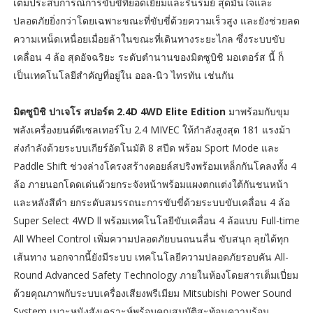
เต็มประสบการณ์การขับขี่ที่ยอดเยี่ยมและรื่นรมย์ สุดมั่นใจและ
ปลอดภัยยิ่งกว่าโดยเฉพาะขณะที่ขับขี่ด้วยความเร็วสูง และยังช่วยลด
ความเหน็ดเหนื่อยเมื่อยล้าในขณะที่เดินทางระยะไกล ซึ่งระบบขับ
เคลื่อน 4 ล้อ สุดอัจฉริยะ ระดับตำนานของมิตซูบิชิ มอเตอร์ส นี้ ก็
เป็นเทคโนโลยีสำคัญที่อยู่ใน ออล-นิว ไทรทัน เช่นกัน
มิตซูบิชิ ปาเจโร สปอร์ต 2.4D 4WD Elite Edition
มาพร้อมกับขุม
พลังเครื่องยนต์ดีเซลเทอร์โบ 2.4 MIVEC ให้กำลังสูงสุด 181 แรงม้า
ส่งกำลังด้วยระบบเกียร์อัตโนมัติ 8 สปีด พร้อม Sport Mode และ
Paddle Shift ช่วงล่างโครงสร้างคอยล์สปริงพร้อมเหล็กกันโคลงทั้ง 4
ล้อ ภายนอกโดดเด่นด้วยกระจังหน้าพร้อมแผงตกแต่งใต้กันชนหน้า
และหลังสีดำ ยกระดับสมรรถนะการขับขี่ด้วยระบบขับเคลื่อน 4 ล้อ
Super Select 4WD ll พร้อมเทคโนโลยีขับเคลื่อน 4 ล้อแบบ Full-time
All Wheel Control เพิ่มความปลอดภัยบนถนนลื่น ขับสนุก ลุยได้ทุก
เส้นทาง นอกจากนี้ยังมีระบบ เทคโนโลยีความปลอดภัยรอบคัน All-
Round Advanced Safety Technology ภายในห้องโดยสารเต็มเปี่ยม
ด้วยคุณภาพกับระบบเครื่องเสียงพรีเมียม Mitsubishi Power Sound
System เบาะหนังสังเคราะห์พร้อมคุณสมบัติสะท้อนความร้อน