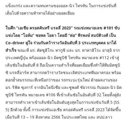
แข็งแกร่ง และความทนทานของออล-นิว ไทรทัน ในการแข่งขันที่
เต็มไปด้วยความท้าทายได้อย่างยอดเยี่ยม
ในศึก “เอเชีย ครอสคันทรี แรลลี่ 2023” รถแข่งหมายเลข #101 ขับ
แข่งโดย “โอห์ม” ชยพล โยธา โดยมี “ต่อ” พีรพงษ์ สมบัติวงศ์ เป็น
Co-driver คู่ใจ ร่วมกันคว้ารางวัลอันดับที่ 3 ประเภทบุคคล มาได้
สำเร็จ
ขณะที่ มร. คัตซูฮิโกะ ทากูชิ และ มร. ทาคาฮิโระ ยาสุอิ จาก
ประเทศญี่ปุ่น พร้อมออล-นิว มิตซูบิชิ ไทรทัน หมายเลข #112 เข้าสู่
เส้นชัยในอันดับที่ 8 ถือเป็นความสำเร็จที่ยอดเยี่ยมซึ่งทำให้ทีมมิตซูบิ
ชิ แรลลี่อาร์ท สามารถคว้ารางวัลชนะเลิศประเภททีมมาครอง พร้อม
ตอกย้ำสมรรถนะที่เหนือกว่าของ รถกระบะรุ่นใหม่ ด้วยผลงานของ
มร. ริฟัต ซุงการ์ จากอินโดนีเซีย และชูพงศ์ ชัยวรรณ กับออล-นิว มิต
ซูบิชิ ไทรทัน หมายเลข #106 ที่เข้าเส้นชัยในอันดับที่ 32 โดยทั้งคู่ยัง
สามารถทำเวลาเข้าเส้นชัยในอันดับสูงสุดในการแข่งขันวันที่ 5 (SS
5) อีกด้วย ทั้งนี้ การแข่งขันเอเชีย ครอสคันทรี แรลลี่ 2023 ได้จัดขึ้น
เมื่อวันที่ 13 – 19 สิงหาคม 2566 ในประเทศไทย และ สปป.ลาว