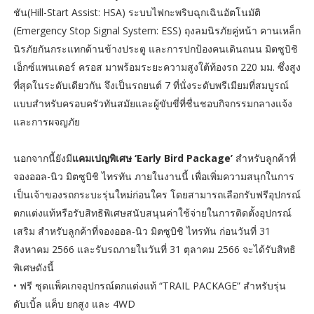
ชัน(Hill-Start Assist: HSA) ระบบไฟกะพริบฉุกเฉินอัตโนมัติ
(Emergency Stop Signal System: ESS) ถุงลมนิรภัยคู่หน้า คานเหล็ก
นิรภัยกันกระแทกด้านข้างประตู และการปกป้องคนเดินถนน มิตซูบิชิ
เอ็กซ์แพนเดอร์ ครอส มาพร้อมระยะความสูงใต้ท้องรถ 220 มม. ซึ่งสูง
ที่สุดในระดับเดียวกัน จึงเป็นรถยนต์ 7 ที่นั่งระดับพรีเมียมที่สมบูรณ์
แบบสำหรับครอบครัวทันสมัยและผู้ขับขี่ที่ชื่นชอบกิจกรรมกลางแจ้ง
และการผจญภัย
นอกจากนี้ยังมี
แคมเปญพิเศษ ‘Early Bird Package’
สำหรับลูกค้าที่
จองออล-นิว มิตซูบิชิ ไทรทัน ภายในงานนี้ เพื่อเพิ่มความสนุกในการ
เป็นเจ้าของรถกระบะรุ่นใหม่ก่อนใคร โดยสามารถเลือกรับฟรีอุปกรณ์
ตกแต่งแท้หรือรับสิทธิพิเศษสนับสนุนค่าใช้จ่ายในการติดตั้งอุปกรณ์
เสริม สำหรับลูกค้าที่จองออล-นิว มิตซูบิชิ ไทรทัน ก่อนวันที่ 31
สิงหาคม 2566 และรับรถภายในวันที่ 31 ตุลาคม 2566 จะได้รับสิทธิ
พิเศษดังนี้
• ฟรี ชุดแพ็คเกจอุปกรณ์ตกแต่งแท้ “TRAIL PACKAGE” สำหรับรุ่น
ดับเบิ้ล แค็บ ยกสูง และ 4WD