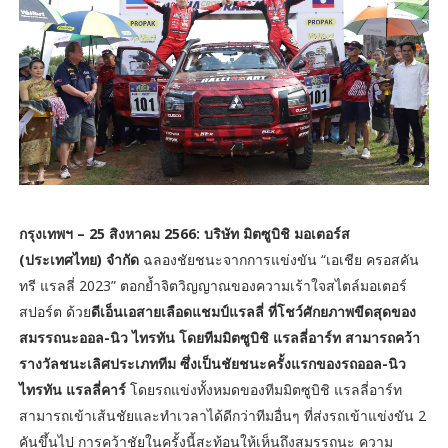
กรุงเทพฯ – 25 สิงหาคม 2566: บริษัท มิตซูบิชิ มอเตอร์ส
(ประเทศไทย) จำกัด
ฉลองชัยชนะจากการแข่งขัน “เอเชีย ครอสคัน
ทรี แรลลี่ 2023” ตอกย้ำจิตวิญญาณของความเร้าใจสไตล์มอเตอร์
สปอร์ต ด้วย
ดีเอ็นเอสายเลือดแชมป์แรลลี่
ที่โชว์ศักยภาพขีดสุดของ
สมรรถนะออล-นิว ไทรทัน โดยทีมมิตซูบิชิ แรลลี่อาร์ท สามารถคว้า
รางวัลชนะเลิศประเภททีม ซึ่งเป็นชัยชนะครั้งแรกของรถออล-นิว
ไทรทัน แรลลี่คาร์
โดยรถแข่งทั้งหมดของทีมมิตซูบิชิ แรลลี่อาร์ท
สามารถเข้าเส้นชัยและทำเวลาได้ดีกว่าทีมอื่นๆ ที่ส่งรถเข้าแข่งขัน 2
คันขึ้นไป การคว้าชัยในครั้งนี้สะท้อนให้เห็นถึงสมรรถนะ ความ