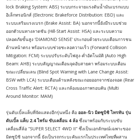
lock Braking System: ABS) ระบบกระจายแรงดันน้ำมันเบรกแบบ
อิเล็กทรอนิกส์ (Electronic Brakeforce Distribution: EBD) และ
ระบบเสริมแรงเบรก (Brake Assist: BA) นอกจากนี้ยังมีระบบช่วย
ออกตัวบนทางลาดชัน (Hill-Start Assist: HSA) และระบบความ
ปลอดภัยขั้นสูง ‘DIAMOND SENSE’ ประกอบด้วยระบบเตือนการชน
ด้านหน้าตรง พร้อมระบบช่วยชะลอความเร็ว (Forward Collision
Mitigation: FCM) ระบบปรับระดับไฟสูง-ต่ำอัตโนมัติ (Auto High
Beam: AHB) ระบบสัญญาณเตือนจุดอับสายตา พร้อมระบบเตือน
ขณะเปลี่ยนเลน (Blind Spot Warning with Lane Change Assist:
BSW with LCA) ระบบเตือนด้านหลังขณะถอยออกจากช่องจอด (Rear
Cross Traffic Alert: RCTA) และกล้องมองภาพรอบคัน (Multi
Around Monitor: MAM)
รุ่นดับเบิ้ลแค็บที่จัดแสดงอีกรุ่นหนึ่ง คือ
ออล-นิว มิตซูบิชิ ไทรทัน รุ่น
ดับเบิ้ล แค็บ 2.4 ไพร์ม ขับเคลื่อน 4 ล้อ
ซึ่งมาพร้อมกับระบบขับ
เคลื่อนสี่ล้อ "SUPER SELECT 4WD II" ซึ่งเป็นเอกลักษณ์เฉพาะของ
มิตซูบิชิ นอกจากนี้ ยังเป็นรถกระบะคันแรกในประเทศไทยที่ผสาน