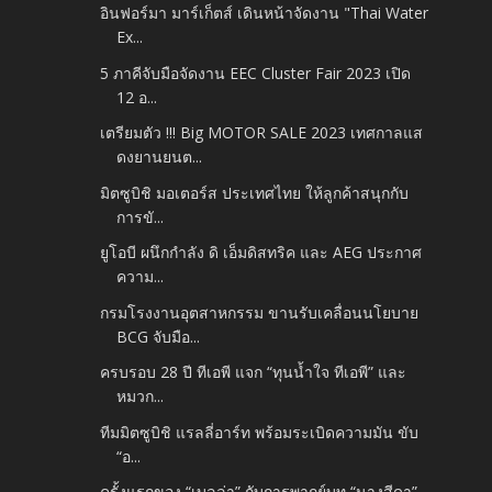
อินฟอร์มา มาร์เก็ตส์ เดินหน้าจัดงาน "Thai Water
Ex...
5 ภาคีจับมือจัดงาน EEC Cluster Fair 2023 เปิด
12 อ...
เตรียมตัว !!! Big MOTOR SALE 2023 เทศกาลแส
ดงยานยนต...
มิตซูบิชิ มอเตอร์ส ประเทศไทย ให้ลูกค้าสนุกกับ
การขั...
ยูโอบี ผนึกกำลัง ดิ เอ็มดิสทริค และ AEG ประกาศ
ความ...
กรมโรงงานอุตสาหกรรม ขานรับเคลื่อนนโยบาย
BCG จับมือ...
ครบรอบ 28 ปี ทีเอพี แจก “ทุนน้ำใจ ทีเอพี” และ
หมวก...
ทีมมิตซูบิชิ แรลลี่อาร์ท พร้อมระเบิดความมัน ขับ
“อ...
ครั้งแรกของ “เบลล่า” กับการพากย์บท “นางสีดา”