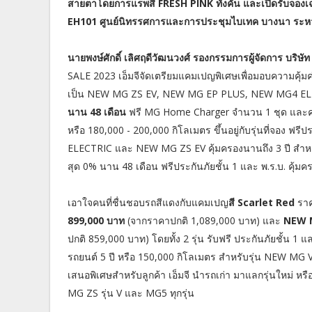
สายตาโดยการแรพสี FRESH PINK ทั้งคัน และเปิดรับจองเ
EH101 ศูนย์นิทรรศการและการประชุมไบเทค บางนา ระหว่า
นายพงษ์ศักดิ์ เลิศฤดีวัฒนวงศ์ รองกรรมการผู้จัดการ บริษั
SALE 2023 เอ็มจีจัดเตรียมแคมเปญพิเศษเพื่อมอบความคุ้มค่าให้ก
เป็น NEW MG ZS EV, NEW MG EP PLUS, NEW MG4 E
นาน 48 เดือน
ฟรี MG Home Charger จำนวน 1 ชุด และค่าติด
หรือ 180,000 - 200,000 กิโลเมตร ขึ้นอยู่กับรุ่นที่จอง ฟร
ELECTRIC และ NEW MG ZS EV คุ้มครองนานถึง 3 ปี สำหรั
สุด 0% นาน 48 เดือน ฟรีประกันภัยชั้น 1 และ พ.ร.บ. คุ้ม
เอาใจคนที่ชื่นชอบรถสีแดงกับแคมเปญ
สี Scarlet Red
ราคา
899,000 บาท
(จากราคาปกติ 1,089,000 บาท) และ
NEW M
ปกติ 859,000 บาท) โดยทั้ง 2 รุ่น รับฟรี ประกันภัยชั้น 
รถยนต์ 5 ปี หรือ 150,000 กิโลเมตร สำหรับรุ่น NEW MG 
เสนอพิเศษสำหรับลูกค้า เอ็มจี นำรถเก่า มาแลกรุ่นใหม่ หรื
MG ZS รุ่น V และ MG5 ทุกรุ่น