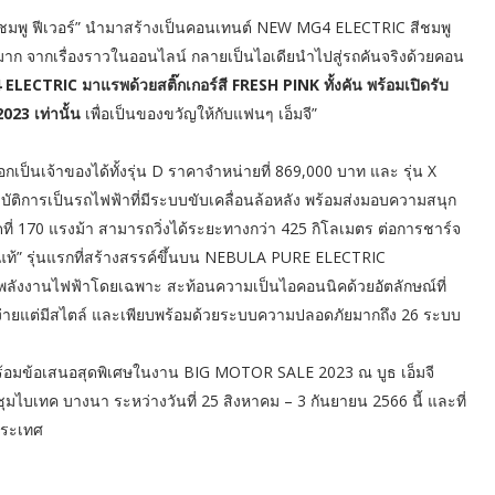
สีชมพู ฟีเวอร์” นำมาสร้างเป็นคอนเทนต์ NEW MG4 ELECTRIC สีชมพู
าก จากเรื่องราวในออนไลน์ กลายเป็นไอเดียนำไปสู่รถคันจริงด้วยคอน
LECTRIC มาแรพด้วยสติ๊กเกอร์สี FRESH PINK ทั้งคัน พร้อมเปิดรับ
2023
เท่านั้น
เพื่อเป็นของขวัญให้กับแฟนๆ เอ็มจี”
กเป็นเจ้าของได้ทั้งรุ่น D ราคาจำหน่ายที่ 869,000 บาท และ รุ่น X
บัติการเป็นรถไฟฟ้าที่มีระบบขับเคลื่อนล้อหลัง พร้อมส่งมอบความสนุก
ดที่ 170 แรงม้า สามารถวิ่งได้ระยะทางกว่า 425 กิโลเมตร ต่อการชาร์จ
์แท้” รุ่นแรกที่สร้างสรรค์ขึ้นบน NEBULA PURE ELECTRIC
์พลังงานไฟฟ้าโดยเฉพาะ สะท้อนความเป็นไอคอนนิคด้วยอัตลักษณ์ที่
ง่ายแต่มีสไตล์ และเพียบพร้อมด้วยระบบความปลอดภัยมากถึง 26 ระบบ
พร้อมข้อเสนอสุดพิเศษในงาน BIG MOTOR SALE 2023 ณ บูธ เอ็มจี
บเทค บางนา ระหว่างวันที่ 25 สิงหาคม – 3 กันยายน 2566 นี้ และที่
ประเทศ