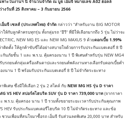
ฉพาะในงานฯ นี้ จำนวนจำกัด ณ บูธ เอ็มจี หมายเลข A02 ฮอลล์
งวันที่ 25 สิงหาคม – 3 กันยายน 2566
ท เอ็มจี เซลส์ (ประเทศไทย) จำกัด
กล่าวว่า “สำหรับงาน BIG MOTOR
ับลูกค้าครบทุกรุ่น ทั้งกลุ่มรถ “อีวี” ที่มีให้เลือกมากถึง 5 รุ่น ไม่ว่าจะ
LECTRIC, NEW MG ES และ NEW MG MAXUS 9 ด้วย
ดอกเบี้ย 1.99%
ตั้ง ให้ลูกค้าขับขี่ได้อย่างสบายใจด้วยการรับประกันแบตเตอรี่ 8 ปี
ีประกันภัยชั้น 1 และ พ.ร.บ. คุ้มครองนาน 1 ปี พิเศษสำหรับรุ่น NEW MG4
บรถยนต์กลุ่มเครื่องสันดาปและรถยนต์พลังงานทางเลือกรับดอกเบี้ยต่ำ
ครองนาน 1 ปี พร้อมรับประกันแบตเตอรี่ 8 ปี ไม่จำกัดระยะทาง
พิเศษ ซึ่งมีให้เลือก 2 รุ่น 2 สไตล์ กับ
NEW MG HS รุ่น D ราคา
G VS HEV สปอร์ตไฮบริด SUV รุ่น D ราคา 739,000 บาท
(จากราคา
1 และ พ.ร.บ. คุ้มครอง นาน 1 ปี รวมทั้งขยายระยะเวลารับประกันคุณภาพ
VS HEV รับประกันแบตเตอรี่ไฮบริด 10 ปี ไม่จำกัดระยะทาง และข้อ
อ ชวนเพื่อนที่สนใจมาซื้อรถ เอ็มจี รับส่วนลดพิเศษ 20,000 บาท สำหรับ