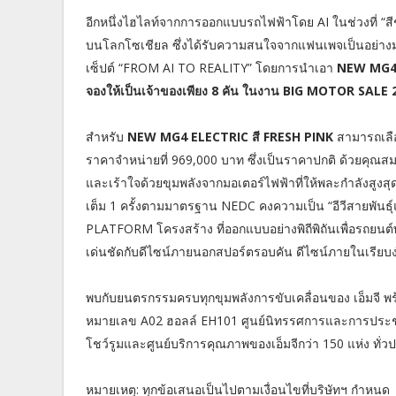
อีกหนึ่งไฮไลท์จากการออกแบบรถไฟฟ้าโดย AI ในช่วงที่ “
บนโลกโซเชียล ซึ่งได้รับความสนใจจากแฟนเพจเป็นอย่างม
เซ็ปต์ “FROM AI TO REALITY” โดยการนำเอา
NEW MG4 E
จองให้เป็นเจ้าของเพียง 8 คัน ในงาน BIG MOTOR SALE 
สำหรับ
NEW MG4 ELECTRIC สี FRESH PINK
สามารถเลือ
ราคาจำหน่ายที่ 969,000 บาท ซึ่งเป็นราคาปกติ ด้วยคุณสม
และเร้าใจด้วยขุมพลังจากมอเตอร์ไฟฟ้าที่ให้พละกำลังสูงสุ
เต็ม 1 ครั้งตามมาตรฐาน NEDC คงความเป็น “อีวีสายพันธุ
PLATFORM โครงสร้าง ที่ออกแบบอย่างพิถีพิถันเพื่อรถยนต
เด่นชัดกับดีไซน์ภายนอกสปอร์ตรอบคัน ดีไซน์ภายในเรียบ
พบกับยนตรกรรมครบทุกขุมพลังการขับเคลื่อนของ เอ็มจี 
หมายเลข A02 ฮอลล์ EH101 ศูนย์นิทรรศการและการประชุมไ
โชว์รูมและศูนย์บริการคุณภาพของเอ็มจีกว่า 150 แห่ง ทั่ว
หมายเหตุ: ทุกข้อเสนอเป็นไปตามเงื่อนไขที่บริษัทฯ กำหนด