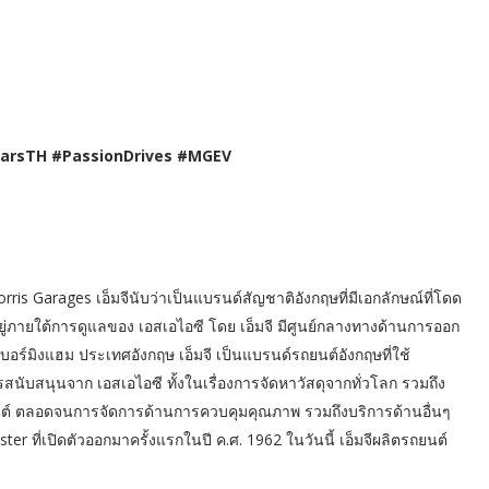
rsTH #PassionDrives #MGEV
Morris Garages เอ็มจีนับว่าเป็นแบรนด์สัญชาติอังกฤษที่มีเอกลักษณ์ที่โดด
อยู่ภายใต้การดูแลของ เอสเอไอซี โดย เอ็มจี มีศูนย์กลางทางด้านการออก
อร์มิงแฮม ประเทศอังกฤษ เอ็มจี เป็นแบรนด์รถยนต์อังกฤษที่ใช้
ับสนุนจาก เอสเอไอซี ทั้งในเรื่องการจัดหาวัสดุจากทั่วโลก รวมถึง
ต์ ตลอดจนการจัดการด้านการควบคุมคุณภาพ รวมถึงบริการด้านอื่นๆ
adster ที่เปิดตัวออกมาครั้งแรกในปี ค.ศ. 1962 ในวันนี้ เอ็มจีผลิตรถยนต์