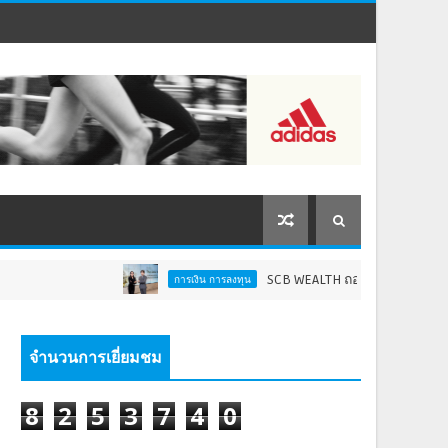
SCB WEALTH ถอดรหัส Dollar Reset วางกลย
การเงิน การลงทุน
จำนวนการเยี่ยมชม
8
2
5
3
7
4
0