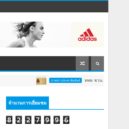
ททท. ชวนสัมผัสพลังแห่งศรัทธา ร่วมงาน "ห
ภาพข่าวประชาสัมพันธ์
จำนวนการเยี่ยมชม
8
2
2
7
9
9
6