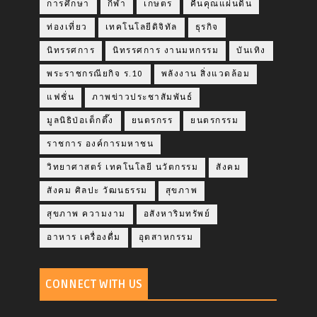
การศึกษา
กีฬา
เกษตร
คืนคุณแผ่นดิน
ท่องเที่ยว
เทคโนโลยีดิจิทัล
ธุรกิจ
นิทรรศการ
นิทรรศการ งานมหกรรม
บันเทิง
พระราชกรณียกิจ ร.10
พลังงาน สิ่งแวดล้อม
แฟชั่น
ภาพข่าวประชาสัมพันธ์
มูลนิธิป่อเต็กตึ๊ง
ยนตรกรร
ยนตรกรรม
ราชการ องค์การมหาชน
วิทยาศาสตร์ เทคโนโลยี นวัตกรรม
สังคม
สังคม ศิลปะ วัฒนธรรม
สุขภาพ
สุขภาพ ความงาม
อสังหาริมทรัพย์
อาหาร เครื่องดื่ม
อุตสาหกรรม
CONNECT WITH US