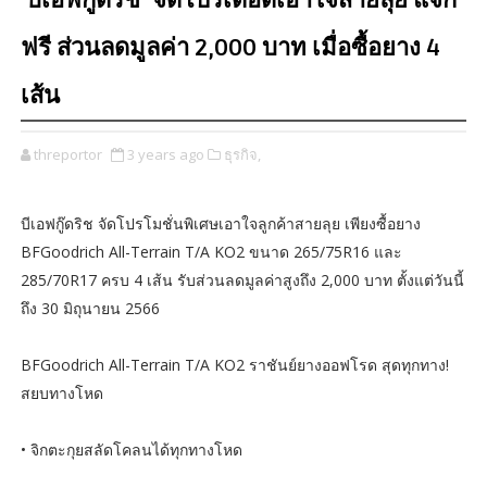
‘บีเอฟกู๊ดริช’ จัดโปรเดือดเอาใจสายลุย แจก
ฟรี ส่วนลดมูลค่า 2,000 บาท เมื่อซื้อยาง 4
เส้น
threportor
3 years ago
ธุรกิจ,
บีเอฟกู๊ดริช จัดโปรโมชั่นพิเศษเอาใจลูกค้าสายลุย เพียงซื้อยาง
BFGoodrich All-Terrain T/A KO2 ขนาด 265/75R16 และ
285/70R17 ครบ 4 เส้น รับส่วนลดมูลค่าสูงถึง 2,000 บาท ตั้งแต่วันนี้
ถึง 30 มิถุนายน 2566
BFGoodrich All-Terrain T/A KO2 ราชันย์ยางออฟโรด สุดทุกทาง!
สยบทางโหด
• จิกตะกุยสลัดโคลนได้ทุกทางโหด