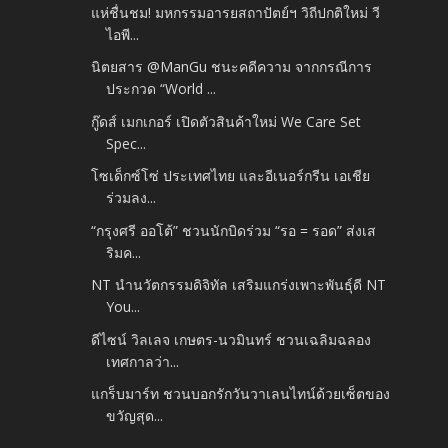
แห่ชื่นชม! มหกรรมอารยสถาปัตย์ฯ วิถีปกติใหม่ วี
ไอพี...
นิตยสาร @ManGu ชนะคดีความ จากกรณีการ
ประกวด “World ...
กู๊ดส์ เมกเกอร์ เปิดตัวสินค้าใหม่ We Care Set
Spec...
โซเด็กซ์โซ่ ประเทศไทย และอีเนอร์กรีน เอเชีย
ร่วมลง...
“กรุงศรี ออโต้” ชวนนักบิดร่วม “รอ = รอด” ส่งเส
ริมค...
NT นำนวัตกรรมดิจิทัล เสริมแกร่งเพาะพันธุ์ดี NT
You...
ดีไซน์ วิลเลจ เกษตร-นวมินทร์ ชวนเฉลิมฉลอง
เทศกาลว่า...
แกร็บมาร์ท ชวนบอกรักวันวาเลนไทน์ด้วยเซ็ตของ
ขวัญสุด...