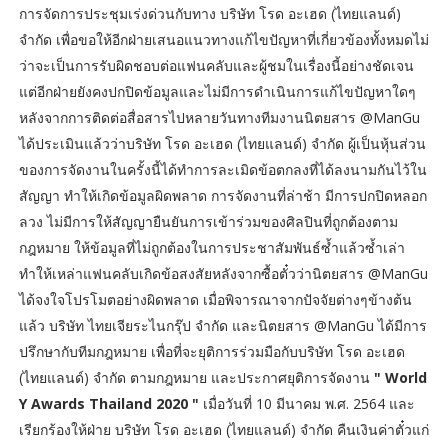
การจัดการประชุมเร่งด่วนกับทาง บริษัท โรด อะเฮด (ไทยแลนด์)
จำกัด เพื่อขอให้อีกฝ่ายเสนอแนวทางแก้ไขปัญหาที่เกี่ยวข้องทั้งหมดไม่
ว่าจะเป็นการรับผิดชอบต่อแฟนคลับและผู้ชมในเรื่องนี้อย่างชัดเจน
แต่อีกฝ่ายยังคงปกปิดข้อมูลและไม่มีการดำเนินการแก้ไขปัญหาใดๆ
หลังจากการติดต่อสื่อสารไปหลายวันทางทีมงานนิตยสาร @ManGu
ได้ประเมินแล้วว่าบริษัท โรด อะเฮด (ไทยแลนด์) จำกัด ผู้เป็นหุ้นส่วน
ของการจัดงานในครั้งนี้ได้ทำการละเมิดข้อตกลงที่ได้ลงนามกันไว้ใน
สัญญา ทำให้เกิดข้อมูลผิดพลาด การจัดงานที่ล่าช้า มีการปกปิดหลอก
ลวง ไม่มีการให้สัญญายืนยันการเข้าร่วมของศิลปินที่ถูกต้องตาม
กฎหมาย ให้ข้อมูลที่ไม่ถูกต้องในการประชาสัมพันธ์ซ้ำแล้วซ้ำเล่า
ทำให้เหล่าแฟนคลับเกิดข้อสงสัยหลังจากซื้อตั๋วว่านิตยสาร @ManGu
ได้จงใจโปรโมตอย่างผิดพลาด เมื่อพิจารณาจากปัจจัยต่างๆข้างต้น
แล้ว บริษัท ไทยเจียระไนกรุ๊ป จำกัด และนิตยสาร @ManGu ได้มีการ
ปรึกษากับทีมกฎหมาย เพื่อที่จะยุติการร่วมมือกับบริษัท โรด อะเฮด
(ไทยแลนด์) จำกัด ตามกฎหมาย และประกาศยุติการจัดงาน
" World
Y Awards Thailand 2020 "
เมื่อวันที่ 10 มีนาคม พ.ศ. 2564 และ
เรียกร้องให้ฝ่าย บริษัท โรด อะเฮด (ไทยแลนด์) จำกัด คืนเงินค่าตั๋วแก่