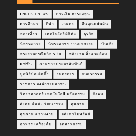
ENGLISH NEWS
การเงิน การลงทุน
การศึกษา
กีฬา
เกษตร
คืนคุณแผ่นดิน
ท่องเที่ยว
เทคโนโลยีดิจิทัล
ธุรกิจ
นิทรรศการ
นิทรรศการ งานมหกรรม
บันเทิง
พระราชกรณียกิจ ร.10
พลังงาน สิ่งแวดล้อม
แฟชั่น
ภาพข่าวประชาสัมพันธ์
มูลนิธิป่อเต็กตึ๊ง
ยนตรกรร
ยนตรกรรม
ราชการ องค์การมหาชน
วิทยาศาสตร์ เทคโนโลยี นวัตกรรม
สังคม
สังคม ศิลปะ วัฒนธรรม
สุขภาพ
สุขภาพ ความงาม
อสังหาริมทรัพย์
อาหาร เครื่องดื่ม
อุตสาหกรรม