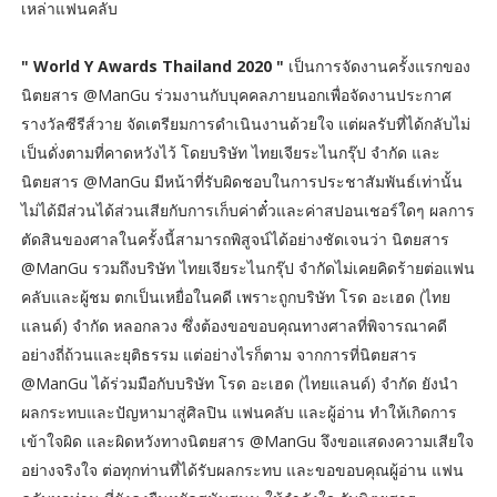
เหล่าแฟนคลับ
" World Y Awards Thailand 2020 "
เป็นการจัดงานครั้งแรกของ
นิตยสาร @ManGu ร่วมงานกับบุคคลภายนอกเพื่อจัดงานประกาศ
รางวัลซีรีส์วาย จัดเตรียมการดำเนินงานด้วยใจ แต่ผลรับที่ได้กลับไม่
เป็นดั่งตามที่คาดหวังไว้ โดยบริษัท ไทยเจียระไนกรุ๊ป จำกัด และ
นิตยสาร @ManGu มีหน้าที่รับผิดชอบในการประชาสัมพันธ์เท่านั้น
ไม่ได้มีส่วนได้ส่วนเสียกับการเก็บค่าตั๋วและค่าสปอนเชอร์ใดๆ ผลการ
ตัดสินของศาลในครั้งนี้สามารถพิสูจน์ได้อย่างชัดเจนว่า นิตยสาร
@ManGu รวมถึงบริษัท ไทยเจียระไนกรุ๊ป จำกัดไม่เคยคิดร้ายต่อแฟน
คลับและผู้ชม ตกเป็นเหยื่อในคดี เพราะถูกบริษัท โรด อะเฮด (ไทย
แลนด์) จำกัด หลอกลวง ซึ่งต้องขอขอบคุณทางศาลที่พิจารณาคดี
อย่างถี่ถ้วนและยุติธรรม แต่อย่างไรก็ตาม จากการที่นิตยสาร
@ManGu ได้ร่วมมือกับบริษัท โรด อะเฮด (ไทยแลนด์) จำกัด ยังนำ
ผลกระทบและปัญหามาสู่ศิลปิน แฟนคลับ และผู้อ่าน ทำให้เกิดการ
เข้าใจผิด และผิดหวังทางนิตยสาร @ManGu จึงขอแสดงความเสียใจ
อย่างจริงใจ ต่อทุกท่านที่ได้รับผลกระทบ และขอขอบคุณผู้อ่าน แฟน