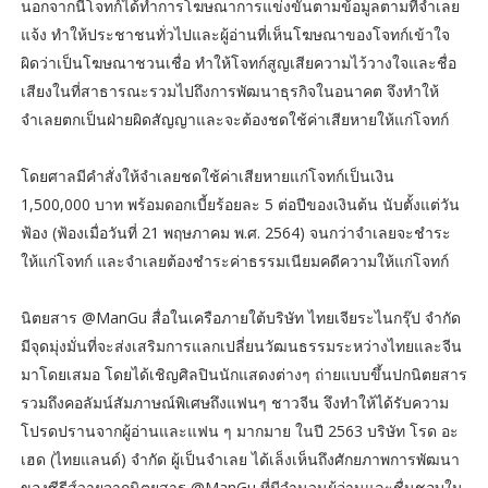
นอกจากนี้โจทก์ได้ทำการโฆษณาการแข่งขันตามข้อมูลตามที่จำเลย
แจ้ง ทำให้ประชาชนทั่วไปและผู้อ่านที่เห็นโฆษณาของโจทก์เข้าใจ
ผิดว่าเป็นโฆษณาชวนเชื่อ ทำให้โจทก์สูญเสียความไว้วางใจและชื่อ
เสียงในที่สาธารณะรวมไปถึงการพัฒนาธุรกิจในอนาคต จึงทำให้
จำเลยตกเป็นฝ่ายผิดสัญญาและจะต้องชดใช้ค่าเสียหายให้แก่โจทก์
โดยศาลมีคำสั่งให้จำเลยชดใช้ค่าเสียหายแก่โจทก์เป็นเงิน
1,500,000 บาท พร้อมดอกเบี้ยร้อยละ 5 ต่อปีของเงินต้น นับตั้งแต่วัน
ฟ้อง (ฟ้องเมื่อวันที่ 21 พฤษภาคม พ.ศ. 2564) จนกว่าจำเลยจะชำระ
ให้แก่โจทก์ และจำเลยต้องชำระค่าธรรมเนียมคดีความให้แก่โจทก์
นิตยสาร @ManGu สื่อในเครือภายใต้บริษัท ไทยเจียระไนกรุ๊ป จำกัด
มีจุดมุ่งมั่นที่จะส่งเสริมการแลกเปลี่ยนวัฒนธรรมระหว่างไทยและจีน
มาโดยเสมอ โดยได้เชิญศิลปินนักแสดงต่างๆ ถ่ายแบบขึ้นปกนิตยสาร
รวมถึงคอลัมน์สัมภาษณ์พิเศษถึงแฟนๆ ชาวจีน จึงทำให้ได้รับความ
โปรดปรานจากผู้อ่านและแฟน ๆ มากมาย ในปี 2563 บริษัท โรด อะ
เฮด (ไทยแลนด์) จำกัด ผู้เป็นจำเลย ได้เล็งเห็นถึงศักยภาพการพัฒนา
ของซีรีส์วายจากนิตยสาร @ManGu ที่มีจำนวนผู้อ่านและชื่นชอบใน