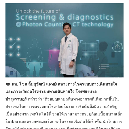
ผศ.นพ. โชค ลิ้มสุวัฒน์ แพทย์เฉพาะทางโรคระบบทางเดินหายใจ
และภาวะวิกฤตโรคระบบทางเดินหายใจ โรงพยาบาล
บำรุงราษฎร์
กล่าวว่า “ด้วยปัญหามลพิษทางอากาศที่เพิ่มมากขึ้นใน
ประเทศไทย การตรวจพบโรคปอดในระยะเริ่มต้นจึงมีความสำคัญ
เป็นอย่างมาก เทคโนโลยีนี้ช่วยให้เราสามารถระบุก้อนเนื้อขนาดเล็ก
ในปอด และตรวจพบมะเร็งปอดในระยะเริ่มต้นได้เร็วขึ้น นำไปสู่การ
รักษาได้อย่างทันท่วงทีและสามารถเพิ่มอัตราการรอดชีวิตของผู้ป่วย