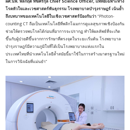
ผศ.นพ. พลกฤต ทีฆคีรีกุล Chief Science Officer, แพทย์เฉพาะทาง
โรคหัวใจและเวชศาสตร์พันธุกรรม โรงพยาบาลบำรุงราษฎร์ เน้นย้ำ
ถึงบทบาทของเทคโนโลยีในเชิงเวชศาสตร์ป้องกันว่า
“Photon-
counting CT ถือเป็นเทคโนโลยีที่พลิกโฉมการดูแลสุขภาพเชิงป้องกัน
ช่วยให้ตรวจพบโรคได้ก่อนที่อาการจะปรากฏ ทำให้ผลลัพธ์ที่จะเกิด
ขึ้นกับผู้ป่วยดีขึ้นจากการรักษาที่ตรงจุดในระยะเริ่มต้น โรงพยาบาล
บำรุงราษฎร์มีความภูมิใจที่ได้เป็นโรงพยาบาลแห่งแรกใน
ประเทศไทยที่นำเทคโนโลยีล้ำสมัยนี้มาใช้ในการสร้างมาตรฐานใหม่
ในการวินิจฉัยที่แม่นยำ”