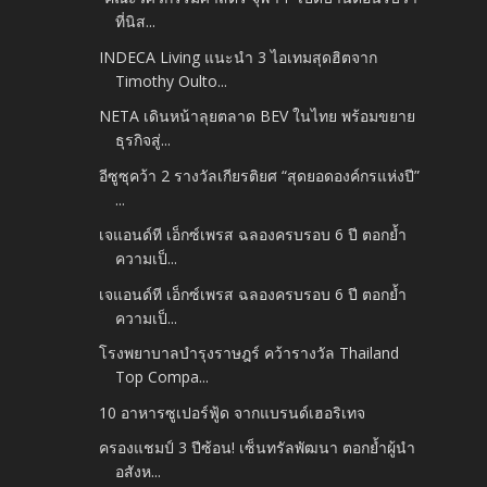
ที่นิส...
INDECA Living แนะนำ 3 ไอเทมสุดฮิตจาก
Timothy Oulto...
NETA เดินหน้าลุยตลาด BEV ในไทย พร้อมขยาย
ธุรกิจสู่...
อีซูซุคว้า 2 รางวัลเกียรติยศ “สุดยอดองค์กรแห่งปี”
...
เจแอนด์ที เอ็กซ์เพรส ฉลองครบรอบ 6 ปี ตอกย้ำ
ความเป็...
เจแอนด์ที เอ็กซ์เพรส ฉลองครบรอบ 6 ปี ตอกย้ำ
ความเป็...
โรงพยาบาลบำรุงราษฎร์ คว้ารางวัล Thailand
Top Compa...
10 อาหารซูเปอร์ฟู้ด จากแบรนด์เฮอริเทจ
ครองแชมป์ 3 ปีซ้อน! เซ็นทรัลพัฒนา ตอกย้ำผู้นำ
อสังห...