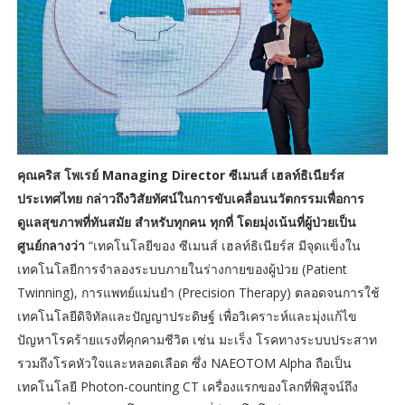
คุณคริส โพเรย์ Managing Director ซีเมนส์ เฮลท์ธิเนียร์ส
ประเทศไทย กล่าวถึงวิสัยทัศน์ในการขับเคลื่อนนวัตกรรมเพื่อการ
ดูแลสุขภาพที่ทันสมัย สำหรับทุกคน ทุกที่ โดยมุ่งเน้นที่ผู้ป่วยเป็น
ศูนย์กลางว่า
“เทคโนโลยีของ ซีเมนส์ เฮลท์ธิเนียร์ส มีจุดแข็งใน
เทคโนโลยีการจำลองระบบภายในร่างกายของผู้ป่วย (Patient
Twinning), การแพทย์แม่นยำ (Precision Therapy) ตลอดจนการใช้
เทคโนโลยีดิจิทัลและปัญญาประดิษฐ์ เพื่อวิเคราะห์และมุ่งแก้ไข
ปัญหาโรคร้ายแรงที่คุกคามชีวิต เช่น มะเร็ง โรคทางระบบประสาท
รวมถึงโรคหัวใจและหลอดเลือด ซึ่ง NAEOTOM Alpha ถือเป็น
เทคโนโลยี Photon-counting CT เครื่องแรกของโลกที่พิสูจน์ถึง