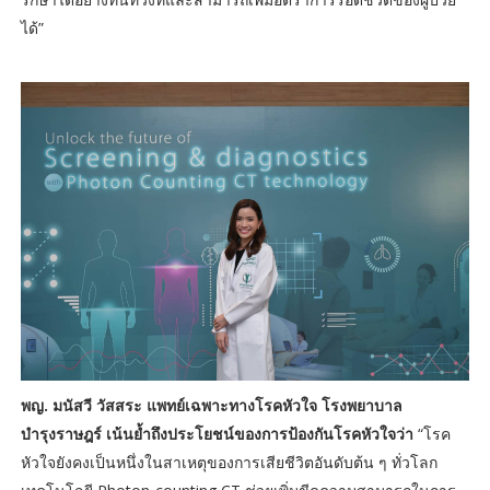
ได้”
พญ. มนัสวี วัสสระ แพทย์เฉพาะทางโรคหัวใจ โรงพยาบาล
บำรุงราษฎร์ เน้นย้ำถึงประโยชน์ของการป้องกันโรคหัวใจว่า
“โรค
หัวใจยังคงเป็นหนึ่งในสาเหตุของการเสียชีวิตอันดับต้น ๆ ทั่วโลก