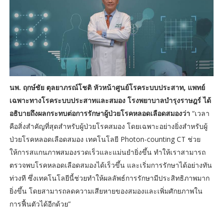
นพ. ฤกษ์ชัย ตุลยาภรณ์โชติ หัวหน้าศูนย์โรคระบบประสาท, แพทย์
เฉพาะทางโรคระบบประสาทและสมอง โรงพยาบาลบำรุงราษฎร์ ได้
อธิบายถึงผลกระทบต่อการรักษาผู้ป่วยโรคหลอดเลือดสมองว่า
“เวลา
คือสิ่งสำคัญที่สุดสำหรับผู้ป่วยโรคสมอง โดยเฉพาะอย่างยิ่งสำหรับผู้
ป่วยโรคหลอดเลือดสมอง เทคโนโลยี Photon-counting CT ช่วย
ให้การสแกนภาพสมองรวดเร็วและแม่นยำยิ่งขึ้น ทำให้เราสามารถ
ตรวจพบโรคหลอดเลือดสมองได้เร็วขึ้น และเริ่มการรักษาได้อย่างทัน
ท่วงที ซึ่งเทคโนโลยีนี้ช่วยทำให้ผลลัพธ์การรักษามีประสิทธิภาพมาก
ยิ่งขึ้น โดยสามารถลดความเสียหายของสมองและเพิ่มศักยภาพใน
การฟื้นตัวได้อีกด้วย”