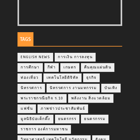
TAGS
ENGLISH NEWS
การเงิน การลงทุน
การศึกษา
กีฬา
เกษตร
คืนคุณแผ่นดิน
ท่องเที่ยว
เทคโนโลยีดิจิทัล
ธุรกิจ
นิทรรศการ
นิทรรศการ งานมหกรรม
บันเทิง
พระราชกรณียกิจ ร.10
พลังงาน สิ่งแวดล้อม
แฟชั่น
ภาพข่าวประชาสัมพันธ์
มูลนิธิป่อเต็กตึ๊ง
ยนตรกรร
ยนตรกรรม
ราชการ องค์การมหาชน
วิทยาศาสตร์ เทคโนโลยี นวัตกรรม
สังคม