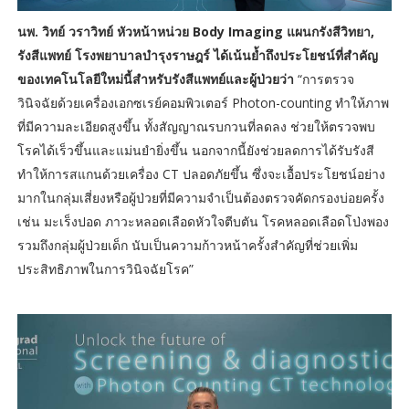
นพ. วิทย์ วราวิทย์ หัวหน้าหน่วย Body Imaging แผนกรังสีวิทยา,
รังสีแพทย์ โรงพยาบาลบำรุงราษฎร์ ได้เน้นย้ำถึงประโยชน์ที่สำคัญ
ของเทคโนโลยีใหม่นี้สำหรับรังสีแพทย์และผู้ป่วยว่า
“การตรวจ
วินิจฉัยด้วยเครื่องเอกซเรย์คอมพิวเตอร์ Photon-counting ทำให้ภาพ
ที่มีความละเอียดสูงขึ้น ทั้งสัญญาณรบกวนที่ลดลง ช่วยให้ตรวจพบ
โรคได้เร็วขึ้นและแม่นยำยิ่งขึ้น นอกจากนี้ยังช่วยลดการได้รับรังสี
ทำให้การสแกนด้วยเครื่อง CT ปลอดภัยขึ้น ซึ่งจะเอื้อประโยชน์อย่าง
มากในกลุ่มเสี่ยงหรือผู้ป่วยที่มีความจำเป็นต้องตรวจคัดกรองบ่อยครั้ง
เช่น มะเร็งปอด ภาวะหลอดเลือดหัวใจตีบตัน โรคหลอดเลือดโป่งพอง
รวมถึงกลุ่มผู้ป่วยเด็ก นับเป็นความก้าวหน้าครั้งสำคัญที่ช่วยเพิ่ม
ประสิทธิภาพในการวินิจฉัยโรค”