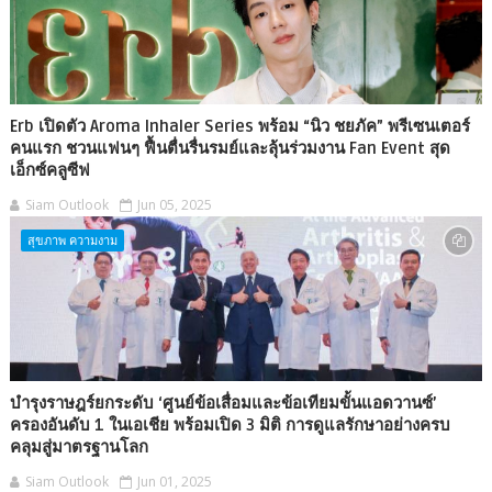
Erb เปิดตัว Aroma Inhaler Series พร้อม “นิว ชยภัค” พรีเซนเตอร์
คนแรก ชวนแฟนๆ ฟื้นตื่นรื่นรมย์และลุ้นร่วมงาน Fan Event สุด
เอ็กซ์คลูซีฟ
Siam Outlook
Jun 05, 2025
สุขภาพ ความงาม
บำรุงราษฎร์ยกระดับ ‘ศูนย์ข้อเสื่อมและข้อเทียมขั้นแอดวานซ์’
ครองอันดับ 1 ในเอเชีย พร้อมเปิด 3 มิติ การดูแลรักษาอย่างครบ
คลุมสู่มาตรฐานโลก
Siam Outlook
Jun 01, 2025