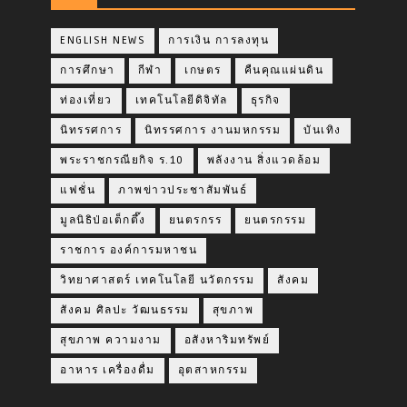
ENGLISH NEWS
การเงิน การลงทุน
การศึกษา
กีฬา
เกษตร
คืนคุณแผ่นดิน
ท่องเที่ยว
เทคโนโลยีดิจิทัล
ธุรกิจ
นิทรรศการ
นิทรรศการ งานมหกรรม
บันเทิง
พระราชกรณียกิจ ร.10
พลังงาน สิ่งแวดล้อม
แฟชั่น
ภาพข่าวประชาสัมพันธ์
มูลนิธิป่อเต็กตึ๊ง
ยนตรกรร
ยนตรกรรม
ราชการ องค์การมหาชน
วิทยาศาสตร์ เทคโนโลยี นวัตกรรม
สังคม
สังคม ศิลปะ วัฒนธรรม
สุขภาพ
สุขภาพ ความงาม
อสังหาริมทรัพย์
อาหาร เครื่องดื่ม
อุตสาหกรรม