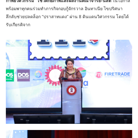
กาพย์วิศวกรรม” โชว์ศักยภาพและผลงานคณาจารย์-นิสิต
ในโอกาส
พร้อมพาทุกคนร่วมทำภารกิจกอบกู้จักรวาล อินทาเนีย ไขปริศนา
ลึกลับช่วยปลดล็อก “ปราสาทแดง” ผ่าน 8 ดินแดนวิศวกรรม โดยได้
รับเกียรติจาก