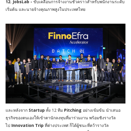
12. JobsLab -
ขับเคลื่อนการจ้างงานชั่วคราวสำหรับพนักงานระดับ
เริ่มต้น และนายจ้างคุณภาพสูงในประเทศไทย
และหลังจาก
Startup
ทั้ง 12 ทีม
Pitching
อย่างเข้มข้น นำเสนอ
ธุรกิจของตนเองให้เข้าตานักลงทุนที่มาร่วมงาน พร้อมชิงรางวัล
ไป
Innovation Trip
ที่ต่างประเทศ ก็ได้ผู้ชนะที่คว้ารางวัล