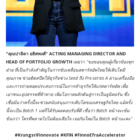
"คุณปาลิดา อธิศพงศ์" ACTING MANAGING DIRECTOR AND
HEAD OF PORTFOLIO GROWTH
เผยว่า
"ขอขอบคุณผู้เกี่ยวข้องทุก
ฝ่าย ที่เป็นกำลังสำคัญในการขับเคลื่อนสตาร์ทอัพไทยให้เติบโตมี
คุณภาพ ช่วยติดสปีดให้ธุรกิจช่วง Seed ถึง Pre-series A ผ่านเครื่องมือ
และการถ่ายทอดประสบการณ์ในการทำธุรกิจให้แก่สตาร์ทอัพ เพื่อ
เอาชนะอุปสรรคที่ท้าทาย เพิ่มโอกาสผลักดันสู่การเป็นยูนิคอร์น ซึ่ง
เชื่อมั่นว่าครั้งนี้จะช่วยสนับสนุนการเติบโตของเศรษฐกิจไทย แม้ครั้ง
นี้จะเป็น Batch 1 แต่ก็ได้รับผลตอบรับที่ดี เชื่อว่า Batch หน้าจะเข้ม
ข้นกว่า ใครที่พลาดไปไม่ต้องเสียใจ เจอกันใหม่ใน Batch หน้านะคะ"
#KrungsriFinnovate #KFIN #FinnoEfraAccelerator