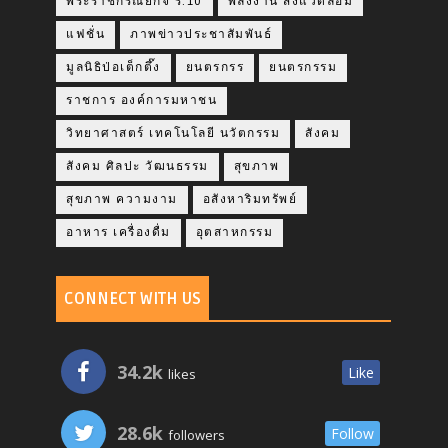
พระราชกรณียกิจ ร.10
พลังงาน สิ่งแวดล้อม
แฟชั่น
ภาพข่าวประชาสัมพันธ์
มูลนิธิป่อเต็กตึ๊ง
ยนตรกรร
ยนตรกรรม
ราชการ องค์การมหาชน
วิทยาศาสตร์ เทคโนโลยี นวัตกรรม
สังคม
สังคม ศิลปะ วัฒนธรรม
สุขภาพ
สุขภาพ ความงาม
อสังหาริมทรัพย์
อาหาร เครื่องดื่ม
อุตสาหกรรม
CONNECT WITH US
34.2k
Like
likes
28.6k
Follow
followers