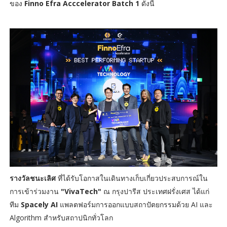
ของ
Finno Efra Acccelerator Batch 1
ดังนี้
รางวัลชนะเลิศ
ที่ได้รับโอกาสในเดินทางเก็บเกี่ยวประสบการณ์ใน
การเข้าร่วมงาน
"VivaTech"
ณ กรุงปารีส ประเทศฝรั่งเศส ได้แก่
ทีม
Spacely AI
แพลตฟอร์มการออกแบบสถาปัตยกรรมด้วย AI และ
Algorithm สำหรับสถาปนิกทั่วโลก