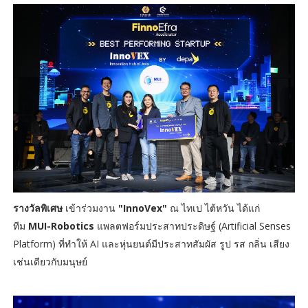
รางวัลพิเศษ
เข้าร่วมงาน
"InnoVex"
ณ ไทเป ไต้หวัน ได้แก่
ทีม
MUI-Robotics
แพลตฟอร์มประสาทประดิษฐ์ (Artificial Senses
Platform) ที่ทำให้ AI และหุ่นยนต์มีประสาทสัมผัส รูป รส กลิ่น เสียง
เช่นเดียวกับมนุษย์