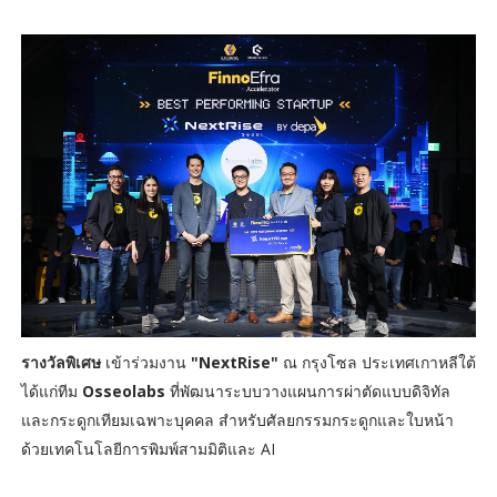
รางวัลพิเศษ
เข้าร่วมงาน
"NextRise"
ณ กรุงโซล ประเทศเกาหลีใต้
ได้แก่ทีม
Osseolabs
ที่พัฒนาระบบวางแผนการผ่าตัดแบบดิจิทัล
และกระดูกเทียมเฉพาะบุคคล สำหรับศัลยกรรมกระดูกและใบหน้า
ด้วยเทคโนโลยีการพิมพ์สามมิติและ AI