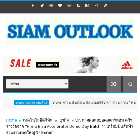
ททท. ชวนสัมผัสพลังแห่งศรัทธา ร่วมงาน "ห่มผ้าหลวงปู่ทวด ครั้งท
ระชาสัมพันธ์
Home
เทคโนโลยีดิจิทัล
ธุรกิจ
ประกาศผลสุดยอดสตาร์ทอัพ คว้า
รางวัลจาก "Finno Efra Accelerator Demo Day Batch 1" เตรียมบินลัดฟ้า
ร่วมงานเทคใหญ่ 3 ประเทศ