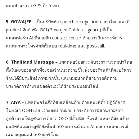
แม่นยำสูงกว่า GPS ถึง 5 เท่า
5. GOWAJEE
- เป็นบริษัททำ speech recognition ภาษาไทย และมี
product อีกตัวชื่อ GCI (Gowajee Call Intelligence) ที่เป็น
แพลตฟอร์ม AI ที่ช่วยทีม contact center ด้วยการวิเคราะห์การ
สนทนาทางโทรศัพท์ทั้งแบบ real-time และ post-call.
6. ThaiHand Massage -
แพลตฟอร์มยกระดับวงการนวดสปาไทย
ทั้งในฝั่งของลูกค้าที่จะจองร้านนวดง่ายขึ้น ฝั่งของร้านค้าที่จะบริหาร
ร้านได้มีประสิทธิภาพมากขึ้น และหมอนวดที่สามารถติดตาม
ประวัติการทำงานของตัวเองได้ผ่านระบบออนไลน์
7. AIYA
-
แพลตฟอร์มสื่อที่ขับเคลื่อนด้วยตำแหน่งที่ตั้ง ปฏิวัติการ
โฆษณา OOH แบบเจาะจงเป้าหมาย ยกระดับการมีส่วนร่วมของ
ลูกค้าผ่านโซลูชันการตลาด O2O ที่ล้ำสมัย ซึ่งรู้ตำแหน่งที่ตั้ง สร้าง
ผลลัพธ์แคมเปญที่ดียิ่งขึ้นสำหรับแบรนด์ และ AI มอบประสบการณ์
เฉพาะบุคคลสำหรับผู้บริโภค