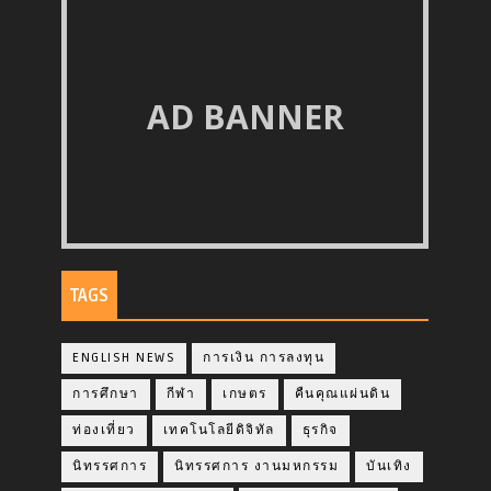
AD BANNER
TAGS
ENGLISH NEWS
การเงิน การลงทุน
การศึกษา
กีฬา
เกษตร
คืนคุณแผ่นดิน
ท่องเที่ยว
เทคโนโลยีดิจิทัล
ธุรกิจ
นิทรรศการ
นิทรรศการ งานมหกรรม
บันเทิง