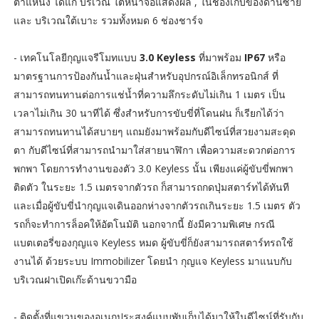
ตำแหน่ง ได้แก่ บริเวณ ใต้หน้าจอแสดงผล , ในช่องเก็บของด้านซ้าย
และ บริเวณใต้เบาะ รวมทั้งหมด 6 ช่องชาร์จ
- เทคโนโลยีกุญแจรีโมทแบบ
3.0 Keyless
ที่มาพร้อม
IP67
หรือ
มาตรฐานการป้องกันน้ำและฝุ่นสำหรับอุปกรณ์อิเล็กทรอนิกส์ ที่
สามารถทนทานต่อการแช่น้ำที่ความลึกระดับไม่เกิน 1 เมตร เป็น
เวลาไม่เกิน 30 นาทีได้ ซึ่งสำหรับการขับขี่ที่โดนฝน ก็เรียกได้ว่า
สามารถทนทานได้สบายๆ แถมยังมาพร้อมกับดีไซน์ที่สวยงามสะดุด
ตา กับดีไซน์ที่สามารถนำมาใส่สายนาฬิกา เพื่อความสะดวกต่อการ
พกพา โดยการทำงานของตัว 3.0 Keyless นั้น เพียงแค่ผู้ขับขี่พกพา
ติดตัว ในระยะ 1.5 เมตรจากตัวรถ ก็สามารถกดปุ่มสตาร์ทได้ทันที
และเมื่อผู้ขับขี่นำกุญแจเดินออกห่างจากตัวรถเกินระยะ 1.5 เมตร ตัว
รถก็จะทำการล็อคให้อัตโนมัติ นอกจากนี้ ยังมีความพิเศษ กรณี
แบตเตอรี่ของกุญแจ Keyless หมด ผู้ขับขี่ก็ยังสามารถสตาร์ทรถใช้
งานได้ ด้วยระบบ Immobilizer โดยนำ กุญแจ Keyless มาแนบกับ
บริเวณฝาเปิดเก๊ะด้านขวามือ
- ติดตั้งที่แขวนของอเนกประสงค์แบบพับเก็บได้มาให้ในดีไซน์ที่รับกับ