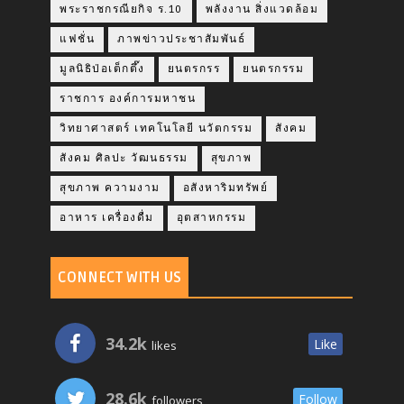
พระราชกรณียกิจ ร.10
พลังงาน สิ่งแวดล้อม
แฟชั่น
ภาพข่าวประชาสัมพันธ์
มูลนิธิป่อเต็กตึ๊ง
ยนตรกรร
ยนตรกรรม
ราชการ องค์การมหาชน
วิทยาศาสตร์ เทคโนโลยี นวัตกรรม
สังคม
สังคม ศิลปะ วัฒนธรรม
สุขภาพ
สุขภาพ ความงาม
อสังหาริมทรัพย์
อาหาร เครื่องดื่ม
อุตสาหกรรม
CONNECT WITH US
34.2k
Like
likes
28.6k
Follow
followers