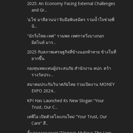
2025: An Economy Facing External Challenges
and Gr...
'อ.ไข่ มาลีฮวนน่า'จับมือพันธมิตร รวมน้ำใจช่วยพี่
น้...
"นักวิ่งไทย-เทศ" รวมพล เทศกาลวิ่งบางกอก
มิดไนท์ มาร...
2025 กับสภาพเศรษฐกิจที่ข้างนอกท้าทาย ข้างในที่
ยากขึ้น
กองทุนทดแทนผู้ประสบภัย สำนักงาน คปภ. คว้า
รางวัลประ...
สมาคมประกันวินาศภัยไทย ร่วมเปิดงาน MONEY
EXPO 2024...
KPI Has Launched Its New Slogan “Your
Trust, Our C...
เคพีไอ เปิดตัวสโลแกนใหม่ “Your Trust, Our
Care” สื...
สิ้นสุดการรอคอย! “Disney’s Mufasa: The Lion