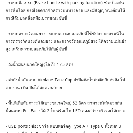
- ระบบมือเบรก (Brake handle with parking function) ช่วยป้องกัน
การลื่นไถล กรณีจอดรถชั่วคราวบนทางลาด และมีสัญญาณเตือนให้
กรณีลืมปลดล็อคมือเบรกขณะขับขี่
- ระบบตรวจวัดลมยาง : ระบบความปลอดภัยที่ใช้ชิปจากเยอรมนีใน
การตรวจวัดแรงดันลมยาง และตรวจวัดอุณหภูมิยาง ให้ความแม่นยำ
สูง เสริมความปลอดภัยให้กับผู้ขับขี่
- ถังน้ำมันขนาดใหญ่จุใจ ถึง 17.5 ลิตร
- ฝาถังน้ำมันแบบ Airplane Tank Cap ฝาปิดถังน้ำมันติดกับตัวถัง ใช้
ง่ายงาน เปิด-ปิดได้สะดวกสบาย
- พื้นที่เก็บสัมภาระใต้เบาะขนาดใหญ่ 52 ลิตร สามารถใส่หมวกกัน
น็อคแบบ Full Face ได้ 2 ใบ พร้อมไฟ LED ส่องสว่างบริเวณใต้เบาะ
- USB ports : ช่องชาร์จ แบบพอร์ตคู่ Type A + Type C ทั้งหมด 3