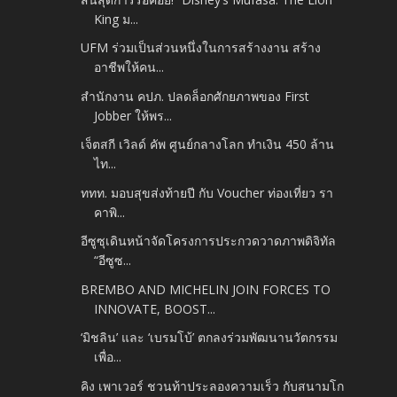
King ม...
UFM ร่วมเป็นส่วนหนึ่งในการสร้างงาน สร้าง
อาชีพให้คน...
สำนักงาน คปภ. ปลดล็อกศักยภาพของ First
Jobber ให้พร...
เจ็ตสกี เวิลด์ คัพ ศูนย์กลางโลก ทำเงิน 450 ล้าน
ไท...
ททท. มอบสุขส่งท้ายปี กับ Voucher ท่องเที่ยว รา
คาพิ...
อีซูซุเดินหน้าจัดโครงการประกวดวาดภาพดิจิทัล
“อีซูซ...
BREMBO AND MICHELIN JOIN FORCES TO
INNOVATE, BOOST...
‘มิชลิน’ และ ‘เบรมโบ้’ ตกลงร่วมพัฒนานวัตกรรม
เพื่อ...
คิง เพาเวอร์ ชวนท้าประลองความเร็ว กับสนามโก