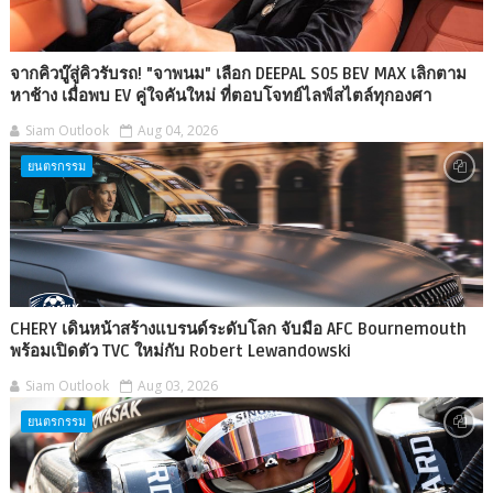
จากคิวบู๊สู่คิวรับรถ! "จาพนม" เลือก DEEPAL S05 BEV MAX เลิกตาม
หาช้าง เมื่อพบ EV คู่ใจคันใหม่ ที่ตอบโจทย์ไลฟ์สไตล์ทุกองศา
Siam Outlook
Aug 04, 2026
ยนตรกรรม
CHERY เดินหน้าสร้างแบรนด์ระดับโลก จับมือ AFC Bournemouth
พร้อมเปิดตัว TVC ใหม่กับ Robert Lewandowski
Siam Outlook
Aug 03, 2026
ยนตรกรรม