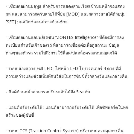
- เชื่อมต่อผ่านบลูทูธ สำหรับการแสดงสายเรียกเข้าบนหน้าจอแสดง
ผล และสามารถกดรับสายได้ที่ปุ่ม [MOD] และกดวางสายได้ด้วยปุ่ม
[SET] บนสวิตซ์แฮนด์ทางด้านซ้าย
- เชื่อมต่อผ่านแอปพลิเคชั่น “ZONTES Intelligence” ที่ต้องมีการลง
ทะเบียนสำหรับเจ้าของรถ ที่สามารถเชื่อมต่อเพื่อดูสถานะ ข้อมูล
ต่างๆของตัวรถ รวมไปถึงการใช้ล็อค/ปลดล็อครถแทนกุญแจได้
- ระบบส่องสว่าง Full LED : ไฟหน้า LED โปรเจคเตอร์ 4 ดวง ที่มี
ความสว่างและช่วยเพิ่มทัศนวิสัยในการขับขี่ทั้งกลางวันและกลางคืน
- ชิลด์ด้านหน้าสามารถปรับระดับได้ถึง 5 ระดับ
- แฮนด์ปรับระดับได้ : แฮนด์สามารถปรับระดับได้ เพื่อซัพพอร์ตในทุก
สรีระของผู้ขับขี่
- ระบบ TCS (Traction Control System) หรือระบบควบคุมการลื่น