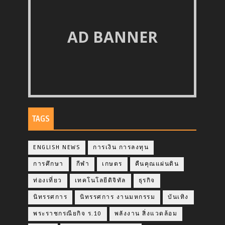
AD BANNER
TAGS
ENGLISH NEWS
การเงิน การลงทุน
การศึกษา
กีฬา
เกษตร
คืนคุณแผ่นดิน
ท่องเที่ยว
เทคโนโลยีดิจิทัล
ธุรกิจ
นิทรรศการ
นิทรรศการ งานมหกรรม
บันเทิง
พระราชกรณียกิจ ร.10
พลังงาน สิ่งแวดล้อม