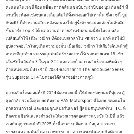
คะแนนในเรซนี้คือนัดชี้ชะตาตัดสินแชมป์ประจำปีของ บูม กันตธีร์ ที่
งานนี้จะต้องแข่งจบและเก็บแต้มให้ทิ้งห่างออกไปเท่านั้น ซึ่งเรซนี้ บูม
กันตธีร์ ก็ทำหวาดเสียวหลังหล่นลงไปอยู่รั้งท้ายก่อนจะค่อยไต่อันดับ
ขึ้นมารั้ง Top 3 ได้ แต่ความท้าทายสำหรับสนามนี้ยังไม่จบ หลัง
เปลี่ยนตัวให้ เต๊อะ วุฒิกร ที่ต้องแบกเวลาใน Pit กว่า 3 นาที แต่ไม่มี
อุปสรรคอะไรใหญ่เกินความมุ่งมั่น เมื่อเต๊อะ วุฒิกร ใส่เกียร์เดินหน้าสู้
จนนาทีสุดท้าย จบเรซสุดมันส์สร้างผลงานให้ รถหมายเลข 18 เข้า
เส้นชัยในอันดับ 3 ในรุ่น GT4 และตอกย้ำความสำเร็จของทีมด้วย
ตำแหน่งแชมป์ประจำปี 2024 ของรายการ Thailand Super Series
รุ่น Supercar GT4 ไปครองได้สำเร็จอย่างภาคภูมิ!!!
ความสำเร็จตลอดทั้งปี 2024 ต้องขอยกนิ้วให้นักแข่งทุกคนที่ทุ่มเท สู้
สุดกำลัง รวมถึงสุดยอดทีมงาน AAS Motorsport ที่ไม่เคยยอมแพ้ใน
ทุกสถานการณ์ และขอบคุณสปอร์นเซอร์ ผู้สนับสนุนทุกท่าน , FC. ที่
ติดตามเชียร์และส่งกำลังใจให้พวกเราตลอดการแข่งขันในปีนี้ แล้ว
เจอกันฤดูกาลหน้าปี 2025 ทั้งนี้สามารถติดตามข้อมูล ข่าวสาร
รายงานความมันส์ และภาพบรรยากาศการแข่งขันแบบชิดติดขอบ