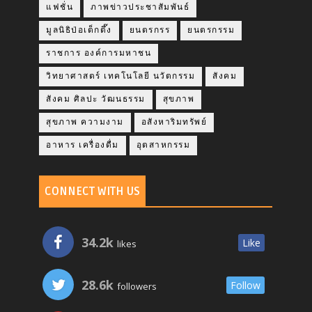
แฟชั่น
ภาพข่าวประชาสัมพันธ์
มูลนิธิป่อเต็กตึ๊ง
ยนตรกรร
ยนตรกรรม
ราชการ องค์การมหาชน
วิทยาศาสตร์ เทคโนโลยี นวัตกรรม
สังคม
สังคม ศิลปะ วัฒนธรรม
สุขภาพ
สุขภาพ ความงาม
อสังหาริมทรัพย์
อาหาร เครื่องดื่ม
อุตสาหกรรม
CONNECT WITH US
34.2k
Like
likes
28.6k
Follow
followers