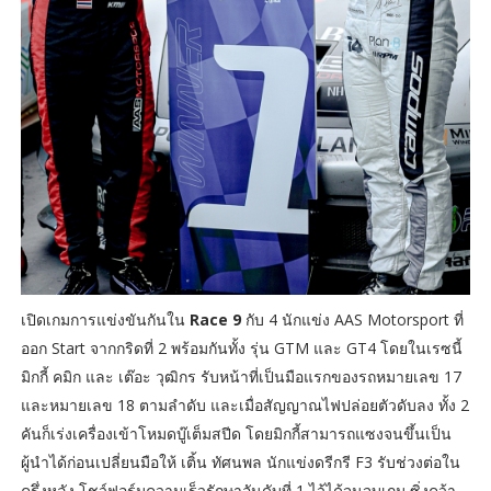
เปิดเกมการแข่งขันกันใน
Race 9
กับ 4 นักแข่ง AAS Motorsport ที่
ออก Start จากกริดที่ 2 พร้อมกันทั้ง รุ่น GTM และ GT4 โดยในเรซนี้
มิกกี้ คมิก และ เต๊อะ วุฒิกร รับหน้าที่เป็นมือแรกของรถหมายเลข 17
และหมายเลข 18 ตามลำดับ และเมื่อสัญญาณไฟปล่อยตัวดับลง ทั้ง 2
คันก็เร่งเครื่องเข้าโหมดบู๊เต็มสปีด โดยมิกกี้สามารถแซงจนขึ้นเป็น
ผู้นำได้ก่อนเปลี่ยนมือให้ เติ้น ทัศนพล นักแข่งดรีกรี F3 รับช่วงต่อใน
ครึ่งหลัง โชว์ฟอร์มความเร็วรักษาอันดับที่ 1 ไว้ได้จนจบเกม ซิ่งคว้า