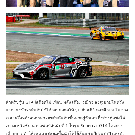
สำหรับรุ่น GT4 ก็เดือดไม่แพ้กัน หลัง เต๊อะ วุฒิกร ลงคุมเกมในครึ่ง
แรกและรักษาอันดับไว้ได้ก่อนส่งต่อให้ บูม กันตธีร์ ลงพลิกเกมในช่วง
เวลาครึ่งหลังจนสามารถขยับอันดับขึ้นมาอยู่หัวแถวทิ้งห่างคู่แข่งได้
อย่างเหนือชั้น คว้าแชมป์อันดับที่ 1 ในรุ่น Supercar GT4 ได้อย่าง
เฉียบขาดทำให้คะแนนสะสมขึ้นนำให้ได้ลุ้นแชมป์ประจำปี และยัง