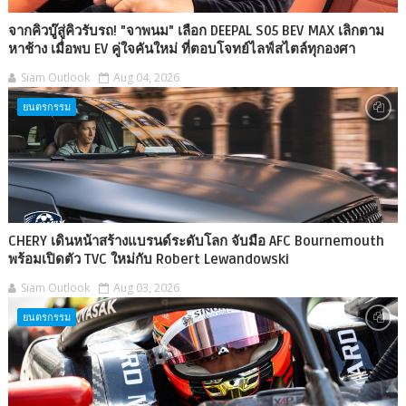
จากคิวบู๊สู่คิวรับรถ! "จาพนม" เลือก DEEPAL S05 BEV MAX เลิกตาม
หาช้าง เมื่อพบ EV คู่ใจคันใหม่ ที่ตอบโจทย์ไลฟ์สไตล์ทุกองศา
Siam Outlook
Aug 04, 2026
ยนตรกรรม
CHERY เดินหน้าสร้างแบรนด์ระดับโลก จับมือ AFC Bournemouth
พร้อมเปิดตัว TVC ใหม่กับ Robert Lewandowski
Siam Outlook
Aug 03, 2026
ยนตรกรรม