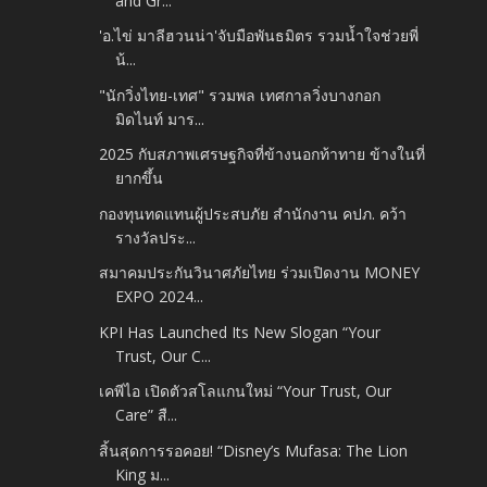
and Gr...
'อ.ไข่ มาลีฮวนน่า'จับมือพันธมิตร รวมน้ำใจช่วยพี่
น้...
"นักวิ่งไทย-เทศ" รวมพล เทศกาลวิ่งบางกอก
มิดไนท์ มาร...
2025 กับสภาพเศรษฐกิจที่ข้างนอกท้าทาย ข้างในที่
ยากขึ้น
กองทุนทดแทนผู้ประสบภัย สำนักงาน คปภ. คว้า
รางวัลประ...
สมาคมประกันวินาศภัยไทย ร่วมเปิดงาน MONEY
EXPO 2024...
KPI Has Launched Its New Slogan “Your
Trust, Our C...
เคพีไอ เปิดตัวสโลแกนใหม่ “Your Trust, Our
Care” สื...
สิ้นสุดการรอคอย! “Disney’s Mufasa: The Lion
King ม...