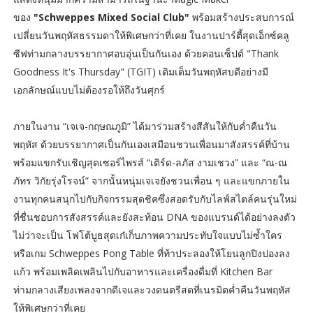
ของ
"Schweppes Mixed Social Club"
พร้อมสร้างประสบการณ์
เปลี่ยนวันพฤหัสธรรมดาให้พิเศษกว่าที่เคย ในงานปาร์ตี้สุดเอ็กซ์คลู
ซีฟท่ามกลางบรรยากาศอบอุ่นเป็นกันเอง ด้วยคอนเซ็ปต์ "Thank
Goodness It's Thursday" (TGIT) เติมเต็มวันพฤหัสบดีอย่างมี
เอกลักษณ์แบบไม่ต้องรอให้ถึงวันศุกร์
ภายในงาน “เจเจ-กฤษณภูมิ” ได้มาร่วมสร้างสีสันให้กับค่ำคืนวัน
พฤหัส ด้วยบรรยากาศเป็นกันเองเสมือนชวนเพื่อนมาสังสรรค์ที่บ้าน
พร้อมแขกรับเชิญสุดเซอร์ไพรส์ “เติร์ด-ลภัส งามเชวง” และ “ณ-ณ
ภัทร วิกัยรุ่งโรจน์” จากนั้นหนุ่มเจเจยังชวนเพื่อน ๆ และแขกภายใน
งานทุกคนสนุกไปกับกิจกรรมสุดชิคซึ่งสอดรับกับไลฟ์สไตล์คนรุ่นใหม่
ที่ชื่นชอบการสังสรรค์และยังสะท้อน DNA ของแบรนด์ได้อย่างลงตัว
ไม่ว่าจะเป็น โฟโต้บูธสุดเก๋เก็บภาพความประทับใจแบบไม่ซ้ำใคร
หรือเกม Schweppes Pong Table ที่ท้าประลองให้โยนลูกปิงปองลง
แก้ว พร้อมเพลิดเพลินไปกับอาหารและเครื่องดื่มที่ Kitchen Bar
ท่ามกลางเสียงเพลงจากดีเจและวงดนตรีสดที่เนรมิตค่ำคืนวันพฤหัส
ให้พิเศษกว่าที่เคย