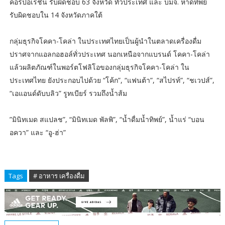
คอร์ปอเรชั่น รับผิดชอบ 63 จังหวัด ทั่วประเทศ และ บมจ. หาดทิพย์
รับผิดชอบใน 14 จังหวัดภาคใต้
กลุ่มธุรกิจโคคา-โคล่า ในประเทศไทยเป็นผู้นำในตลาดเครื่องดื่ม
ปราศจากแอลกอฮอล์ทั่วประเทศ นอกเหนือจากแบรนด์ โคคา-โคล่า
แล้วผลิตภัณฑ์ในพอร์ตโฟลิโอของกลุ่มธุรกิจโคคา-โคล่า ใน
ประเทศไทย ยังประกอบไปด้วย “โค้ก”, “แฟนต้า”, “สไปรท์”, “ชเวปส์”,
“เอแอนด์ดับบลิว” รูทเบียร์ รวมถึงน้ำส้ม
”มินิทเมด สแปลช”, “มินิทเมด พัลพิ”, “น้ำดื่มน้ำทิพย์”, น้ำแร่ “บอน
อควา” และ “อู-ฮ่า”
Tags
# อาหาร เครื่องดื่ม