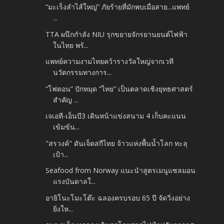
“มะเร็งลำไส้ใหญ่” ภัยร้ายที่มักพบเมื่อสาย...แพทย์
...
TTA ผนึกกำลัง NIU รุกขยายจักรยานยนต์ไฟฟ้า
ในไทย พร้...
แพทย์ความงามไทยคว้ารางวัลใหญ่จากเวที
นวัตกรรมทางการ...
“โฟตอน” ปักหมุด “ไทย” เป็นตลาดเชิงยุทธศาสตร์
สำคัญ ...
เจเอที-เอ็นบี3 เดินหน้าแข่งสนาม 4 เก็บคะแนน
เข้มข้น...
"สรวงค์" ดันเจ็ตสกีไทย จ้าวแห่งพื้นน้ำโลก ทะลุ
เป้า...
Seafood from Norway แนะนำสูตรเมนูแซลมอน
แรงบันดาลใ...
อายิโนะโมะโต๊ะ ฉลองครบรอบ 65 ปี จัดวิ่งอย่าง
ยิ่งให...