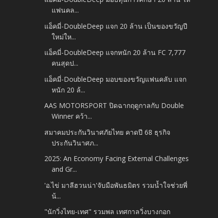
แฟนคล...
แอ็คมี่-DoubleDeep แจก 20 ล้าน เป็นของขวัญปี
ใหม่ให...
แอ็คมี่-DoubleDeep แจกหนัก 20 ล้าน FC 7,777
คนสุดป...
แอ็คมี่-DoubleDeep มอบของขวัญแฟนคลับ แจก
หนัก 20 ล้...
AAS MOTORSPORT ปิดฉากฤดูกาลกับ Double
Winner คว้า...
สมาคมประกันวินาศภัยไทย คาดปี 68 ธุรกิจ
ประกันวินาศภ...
2025: An Economy Facing External Challenges
and Gr...
'อ.ไข่ มาลีฮวนน่า'จับมือพันธมิตร รวมน้ำใจช่วยพี่
น้...
"นักวิ่งไทย-เทศ" รวมพล เทศกาลวิ่งบางกอก