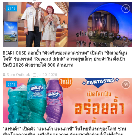
ธุรกิจ
BEARHOUSE ตอกย้ำ “ตัวจริงของตลาดชานม” เปิดตัว “ซิลเวอร์มูน
โมจิ” รับเทรนด์ “Reward drink” ความสุขเล็กๆ ประจำวัน ตั้งเป้า
ปิดปี 2026 ด้วยรายได้ 800 ล้านบาท
Siam Outlook
Jul 20, 2026
ธุรกิจ
"แฟนต้า" เปิดตัว “แฟนต้า แฟนตาซี” ในไทยที่แรกของโลก! ชวน
เปิดโลกความฟิน เหนือจินตนาการ กับรสชาติอร่อยล้ำไม่ซ้ำใคร