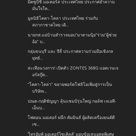
มิตซูบิชิ มอเตอร์ส ประเทศไทย ประกาศย้ำความ
มั่นใจให...
มูลนิธิโคคา-โคลา ประเทศไทย ร่วมกับ
สภากาชาดไทย เดิ...
นายกส.แม่บ้านตำรวจมอบ“มาดามนุ้ย”ร่วม“ผู้ช่วย
อ้อ” บ...
กลุ่มธนบุรี และ จีลี่ ประกาศความร่วมมือเชิงกล
ยุทธ์...
สะเทือนวงการ! เปิดตัว ZONTES 368G แอดเวนเจ
อร์สกู๊ต...
“โคคา-โคล่า” ขยายพอร์ตโฟลิโอเพิ่มสู่การเป็น
บริษัทเ...
ปณต-กฤติชัญญา ลุ้นแชมป์รุ่นใหญ่ กอล์ฟ เจเอที-
เอ็นบ...
โฟตอน มอเตอร์ ผนึก คัมมินส์ ผู้ผลิตเครื่องยนต์ดี
เซ...
‘ไทรอัมพ์ มอเตอร์ไซเคิลส์’ มอบข้อเสนอสุดพิเศษ