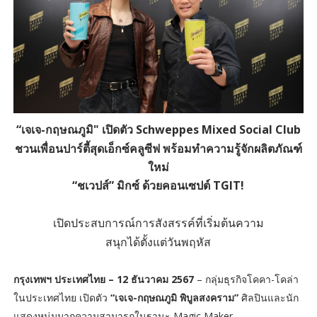
“เจเจ-กฤษณภูมิ" เปิดตัว Schweppes Mixed Social Club
ชวนเพื่อนปาร์ตี้สุดเอ็กซ์คลูซีฟ พร้อมทำความรู้จักผลิตภัณฑ์
ใหม่
“ชเวปส์” มิกซ์ ด้วยคอนเซปต์ TGIT!
เปิดประสบการณ์การสังสรรค์ที่เริ่มต้นความ
สนุกได้ตั้งแต่วันพฤหัส
กรุงเทพฯ ประเทศไทย – 12 ธันวาคม 2567
– กลุ่มธุรกิจโคคา-โคล่า
ในประเทศไทย เปิดตัว
“เจเจ-กฤษณภูมิ พิบูลสงคราม”
ศิลปินและนัก
แสดงหนุ่มมากความสามารถในฐานะ Magic Maker