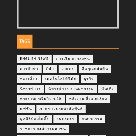
TAGS
ENGLISH NEWS
การเงิน การลงทุน
การศึกษา
กีฬา
เกษตร
คืนคุณแผ่นดิน
ท่องเที่ยว
เทคโนโลยีดิจิทัล
ธุรกิจ
นิทรรศการ
นิทรรศการ งานมหกรรม
บันเทิง
พระราชกรณียกิจ ร.10
พลังงาน สิ่งแวดล้อม
แฟชั่น
ภาพข่าวประชาสัมพันธ์
มูลนิธิป่อเต็กตึ๊ง
ยนตรกรร
ยนตรกรรม
ราชการ องค์การมหาชน