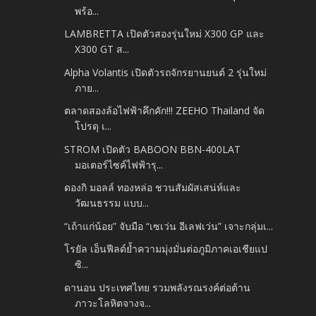
พร้อ...
LAMBRETTA เปิดตัวสองรุ่นใหม่ X300 GP และ
X300 GT ส...
Alpha Volantis เปิดตัวรถจักรยานยนต์ 2 รุ่นใหม่
ภาย...
ตลาดสองล้อไฟฟ้าคึกคัก!!! ZEEHO Thailand จัด
โปรดุ เ...
STROM เปิดตัว BABOON BBN-400LAT
มอเตอร์ไซค์ไฟฟ้ารุ...
ดองกิ มอลล์ ทองหล่อ ชวนสัมผัสเสน่ห์และ
วัฒนธรรม แบบ...
“เถ้าแก่น้อย” จับมือ “เซเว่น อีเลฟเว่น” เจาะกลุ่มเ...
โรยัล เอ็นฟีลด์ย้ำความมุ่งมั่นต่อภูมิภาคเอเชียแป
ซิ...
ดานอน ประเทศไทย รวมพลังรณรงค์ต่อต้าน
ภาวะโลหิตจางจ...