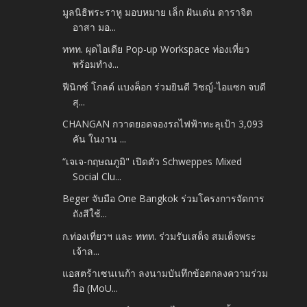
มูลนิธิพระราหู มอบหมาย เล็ก ฝันเด่น ดาราจิต
อาสา มอ...
ททท. ผุดไอเดีย Pop-up Workspace ท่องเที่ยว
พร้อมทำง...
ฟีนิกซ์ โกลด์ แบงค็อก ร่วมยินดี วิชญ์-ไอแซก จบดี
สุ...
CHANGAN กวาดยอดจองรถไฟฟ้าทะลุเป้า 3,093
คัน ในงาน ...
“เจเจ-กฤษณภูมิ" เปิดตัว Schweppes Mixed
Social Clu...
Beger จับมือ One Bangkok ร่วมโครงการจัดการ
ถังสีใช้...
ก.ท่องเที่ยวฯ และ ททท. ร่วมรับเสด็จ สมเด็จพระ
เจ้าล...
แอสตร้าเซนเนก้า ลงนามบันทึกข้อตกลงความร่วม
มือ (MoU...