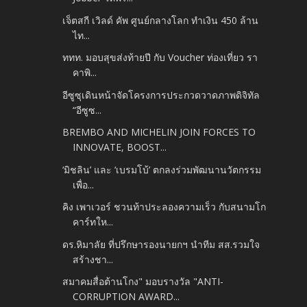
เจ็ตสกี เวิลด์ คัพ ศูนย์กลางโลก ทำเงิน 450 ล้าน
ไท...
ททท. มอบสุขส่งท้ายปี กับ Voucher ท่องเที่ยว รา
คาพิ...
อีซูซุเดินหน้าจัดโครงการประกวดวาดภาพดิจิทัล
“อีซูซ...
BREMBO AND MICHELIN JOIN FORCES TO
INNOVATE, BOOST...
‘มิชลิน’ และ ‘เบรมโบ้’ ตกลงร่วมพัฒนานวัตกรรม
เพื่อ...
คิง เพาเวอร์ ชวนท้าประลองความเร็ว กับสนามโก
คาร์ทให...
ดร.หิมาลัย ที่ปรึกษารองนายกฯ นำทีม สส.รวมใจ
สร้างชา...
สมาคมสื่อต้านโกง" มอบรางวัล "ANTI-
CORRUPTION AWARD...