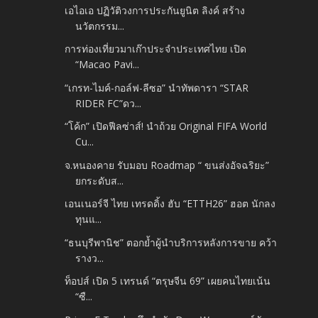
เอไอเอ ปฏิวัติวงการประกันยูนิต ลิงค์ สร้าง
นวัตกรรม...
การท่องเที่ยวมาเก๊าประจำประเทศไทย เปิด
“Macao Pavi...
“เกรท-ไมค์-กอล์ฟ-ลีซอ” นำทัพดารา “STAR
RIDER FC”ดว...
“โค้ก” เปิดฟีลซ่าส์! นำถ้วย Original FIFA World
Cu...
จ.หนองคาย รับมอบ Roadmap “ ขนส่งอัจฉริยะ”
ยกระดับส...
เอนเนอร์จี ไทย เทรดดิ้ง ฮับ “ETTH26” ฮอต นักลง
ทุนแ...
“ธนบุรีพานิช” ตอกย้ำผู้นำบริการหลังการขาย คว้า
รางว...
ท็อปส์ เปิด 5 เทรนด์ “ตรุษจีน 69” เผยคนไทยเน้น
“ซื...