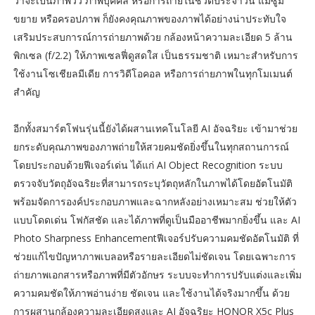
ว่าจะเป็นภาพวิว ภาพบุคคล หรือการถ่ายในชีวิตประจำวัน แม้ซูม
ขยาย หรือครอปภาพ ก็ยังคงคุณภาพของภาพได้อย่างน่าประทับใจ
เสริมประสบการณ์การถ่ายภาพด้วย กล้องหน้าความละเอียด 5 ล้าน
พิกเซล (f/2.2) ให้ภาพเซลฟี่ดูสดใส เป็นธรรมชาติ เหมาะสำหรับการ
ใช้งานโซเชียลมีเดีย การวิดีโอคอล หรือการถ่ายภาพในทุกโมเมนต์
สำคัญ
อีกทั้งสมาร์ตโฟนรุ่นนี้ยังได้ผสานเทคโนโลยี AI อัจฉริยะ เข้ามาช่วย
ยกระดับคุณภาพของภาพถ่ายให้สวยคมชัดยิ่งขึ้นในทุกสถานการณ์
โดยประกอบด้วยฟีเจอร์เด่น ได้แก่ AI Object Recognition ระบบ
ตรวจจับวัตถุอัจฉริยะที่สามารถระบุวัตถุหลักในภาพได้โดยอัตโนมัติ
พร้อมจัดการองค์ประกอบภาพและฉากหลังอย่างเหมาะสม ช่วยให้ตัว
แบบโดดเด่น โฟกัสชัด และได้ภาพที่ดูเป็นมืออาชีพมากยิ่งขึ้น และ AI
Photo Sharpness Enhancementฟีเจอร์ปรับความคมชัดอัตโนมัติ ที่
ช่วยแก้ไขปัญหาภาพเบลอหรือรายละเอียดไม่ชัดเจน โดยเฉพาะการ
ถ่ายภาพเอกสารหรือภาพที่มีตัวอักษร ระบบจะทำการปรับแต่งและเพิ่ม
ความคมชัดให้ภาพอ่านง่าย ชัดเจน และใช้งานได้จริงมากขึ้น ด้วย
การผสานกล้องความละเอียดสูงและ AI อัจฉริยะ HONOR X5c Plus