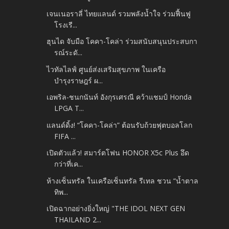
เจนเนอราลี่ ไทยแลนด์ รวมพลังน้ำใจ ร่วมฟื้นฟู
โรงเรี...
ฮุนได จับมือ โคคา-โคล่า ร่วมสนับสนุนประสบกา
รณ์ระดั...
ไวทัลไลฟ์ ศูนย์ส่งเสริมสุขภาพ ในเครือ
บำรุงราษฎร์ ผ...
เอพริล-ชนกนันท์ อังกุรเศรณี คว้าแชมป์ Honda
LPGA T...
แลนด์ดิ้ง! “โคคา-โคล่า” ต้อนรับถ้วยฟุตบอลโลก
FIFA ...
เปิดตัวแล้ว! สมาร์ตโฟน HONOR X5c Plus อึด
กว่าที่เค...
ห้างเซ็นทรัล ในเครือเซ็นทรัล รีเทล ชวน “น้ำตาล
ทิพ...
เปิดฉากอย่างยิ่งใหญ่ "THE IDOL NEXT GEN
THAILAND 2...