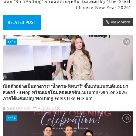
และ “ริว วชิรวิชญ์” ร่วมฉลองตรุษจีน ในแคมเปญ “The Great
Chinese New Year 2026”
View More
RELATED POST
ธุรกิจ
เปิดตัวอย่างเป็นทางการ! ‘น้ำตาล-ทิพนารี’ ขึ้นแท่นแบรนด์แอมบา
สเดอร์ FitFlop พร้อมเผยโฉมคอลเลกชัน Autumn/Winter 2026
ภายใต้แคมเปญ ‘Nothing Feels Like FitFlop’
Siam Outlook
Aug 06, 2026
ธุรกิจ