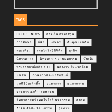
TAGS
ENGLISH NEWS
การเงิน การลงทุน
การศึกษา
กีฬา
เกษตร
คืนคุณแผ่นดิน
ท่องเที่ยว
เทคโนโลยีดิจิทัล
ธุรกิจ
นิทรรศการ
นิทรรศการ งานมหกรรม
บันเทิง
พระราชกรณียกิจ ร.10
พลังงาน สิ่งแวดล้อม
แฟชั่น
ภาพข่าวประชาสัมพันธ์
มูลนิธิป่อเต็กตึ๊ง
ยนตรกรร
ยนตรกรรม
ราชการ องค์การมหาชน
วิทยาศาสตร์ เทคโนโลยี นวัตกรรม
สังคม
สังคม ศิลปะ วัฒนธรรม
สุขภาพ