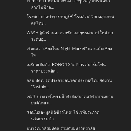
Prime E Truck ผนึกกำลัง DeepWay แบรนด์หัว
ลากไฟฟ้าล...
โรงพยาบาลบำรุงราษฎร์ชี้ ‘โรคอ้วน’ วิกฤตสุขภาพ
คนไทย...
WASH ผู้นำร้านสะดวกซัก เผยยุทธศาสตร์ใหม่ ยก
ระดับอุ...
เริ่มแล้ว “เชียงใหม่ Night Market” แต่งแต้มเชียง
ให...
เตรียมเปิดตัว! HONOR X5c Plus สมาร์ตโฟน
ราคาประหยัด...
กลุ่ม ปตท. จุดประกายอนาคตประเทศไทย จัดงาน
“Sustain...
เชอรี ประเทศไทย ผนึกกำลังสมาคมวิศวกรรมยาน
ยนต์ไทย แ...
“เอ็นไอเอ–มูลนิธิข้าวไทย” ใช้เวทีประกวด
นวัตกรรมข้า...
มหาวิทยาลัยมหิดล ร่วมกับมหาวิทยาลัย