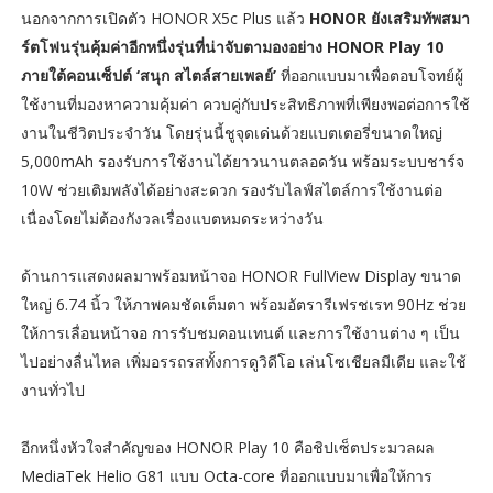
นอกจากการเปิดตัว HONOR X5c Plus แล้ว
HONOR ยังเสริมทัพสมา
ร์ตโฟนรุ่นคุ้มค่าอีกหนึ่งรุ่นที่น่าจับตามองอย่าง HONOR Play 10
ภายใต้คอนเซ็ปต์ ‘สนุก สไตล์สายเพลย์’
ที่ออกแบบมาเพื่อตอบโจทย์ผู้
ใช้งานที่มองหาความคุ้มค่า ควบคู่กับประสิทธิภาพที่เพียงพอต่อการใช้
งานในชีวิตประจำวัน โดยรุ่นนี้ชูจุดเด่นด้วยแบตเตอรี่ขนาดใหญ่
5,000mAh รองรับการใช้งานได้ยาวนานตลอดวัน พร้อมระบบชาร์จ
10W ช่วยเติมพลังได้อย่างสะดวก รองรับไลฟ์สไตล์การใช้งานต่อ
เนื่องโดยไม่ต้องกังวลเรื่องแบตหมดระหว่างวัน
ด้านการแสดงผลมาพร้อมหน้าจอ HONOR FullView Display ขนาด
ใหญ่ 6.74 นิ้ว ให้ภาพคมชัดเต็มตา พร้อมอัตรารีเฟรชเรท 90Hz ช่วย
ให้การเลื่อนหน้าจอ การรับชมคอนเทนต์ และการใช้งานต่าง ๆ เป็น
ไปอย่างลื่นไหล เพิ่มอรรถรสทั้งการดูวิดีโอ เล่นโซเชียลมีเดีย และใช้
งานทั่วไป
อีกหนึ่งหัวใจสำคัญของ HONOR Play 10 คือชิปเซ็ตประมวลผล
MediaTek Helio G81 แบบ Octa-core ที่ออกแบบมาเพื่อให้การ