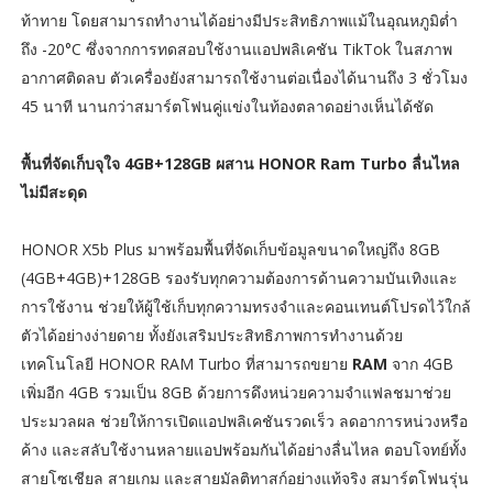
ท้าทาย โดยสามารถทำงานได้อย่างมีประสิทธิภาพแม้ในอุณหภูมิต่ำ
ถึง -20°C ซึ่งจากการทดสอบใช้งานแอปพลิเคชัน TikTok ในสภาพ
อากาศติดลบ ตัวเครื่องยังสามารถใช้งานต่อเนื่องได้นานถึง 3 ชั่วโมง
45 นาที นานกว่าสมาร์ตโฟนคู่แข่งในท้องตลาดอย่างเห็นได้ชัด
พื้นที่จัดเก็บจุใจ 4GB+128GB ผสาน HONOR Ram Turbo ลื่นไหล
ไม่มีสะดุด
HONOR X5b Plus มาพร้อมพื้นที่จัดเก็บข้อมูลขนาดใหญ่ถึง 8GB
(4GB+4GB)+128GB รองรับทุกความต้องการด้านความบันเทิงและ
การใช้งาน ช่วยให้ผู้ใช้เก็บทุกความทรงจำและคอนเทนต์โปรดไว้ใกล้
ตัวได้อย่างง่ายดาย ทั้งยังเสริมประสิทธิภาพการทำงานด้วย
เทคโนโลยี HONOR RAM Turbo ที่สามารถขยาย
RAM
จาก 4GB
เพิ่มอีก 4GB รวมเป็น 8GB
ด้วยการดึงหน่วยความจำแฟลชมาช่วย
ประมวลผล ช่วยให้การเปิดแอปพลิเคชันรวดเร็ว ลดอาการหน่วงหรือ
ค้าง และสลับใช้งานหลายแอปพร้อมกันได้อย่างลื่นไหล ตอบโจทย์ทั้ง
สายโซเชียล สายเกม และสายมัลติทาสก์อย่างแท้จริง สมาร์ตโฟนรุ่น