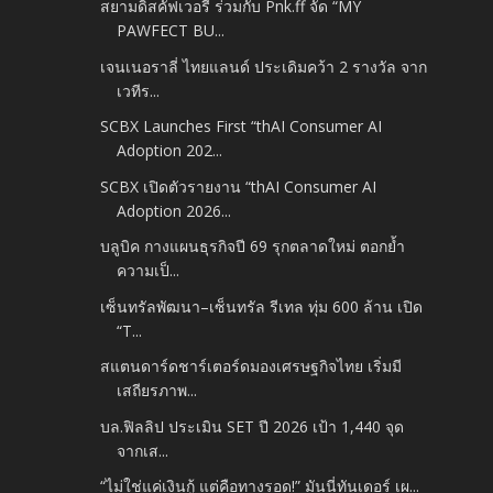
สยามดิสคัฟเวอรี่ ร่วมกับ Pnk.ff จัด “MY
PAWFECT BU...
เจนเนอราลี่ ไทยแลนด์ ประเดิมคว้า 2 รางวัล จาก
เวทีร...
SCBX Launches First “thAI Consumer AI
Adoption 202...
SCBX เปิดตัวรายงาน “thAI Consumer AI
Adoption 2026...
บลูบิค กางแผนธุรกิจปี 69 รุกตลาดใหม่ ตอกย้ำ
ความเป็...
เซ็นทรัลพัฒนา–เซ็นทรัล รีเทล ทุ่ม 600 ล้าน เปิด
“T...
สแตนดาร์ดชาร์เตอร์ดมองเศรษฐกิจไทย เริ่มมี
เสถียรภาพ...
บล.ฟิลลิป ประเมิน SET ปี 2026 เป้า 1,440 จุด
จากเส...
“ไม่ใช่แค่เงินกู้ แต่คือทางรอด!” มันนี่ทันเดอร์ เผ...