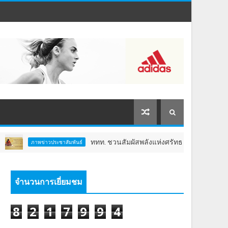
ททท. ชวนสัมผัสพลังแห่งศรัทธา ร่วมงาน "ห่มผ้าหลวงปู่ทวด ครั้ง
ประชาสัมพันธ์
จำนวนการเยี่ยมชม
8
2
1
7
9
9
4