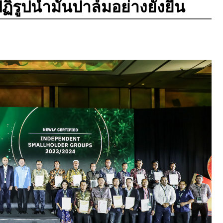
ิรูปน้ำมันปาล์มอย่างยั่งยืน