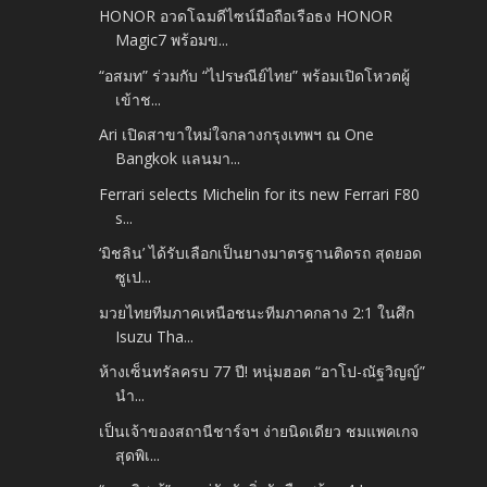
HONOR อวดโฉมดีไซน์มือถือเรือธง HONOR
Magic7 พร้อมข...
“อสมท” ร่วมกับ “ไปรษณีย์ไทย” พร้อมเปิดโหวตผู้
เข้าช...
Ari เปิดสาขาใหม่ใจกลางกรุงเทพฯ ณ One
Bangkok แลนมา...
Ferrari selects Michelin for its new Ferrari F80
s...
‘มิชลิน’ ได้รับเลือกเป็นยางมาตรฐานติดรถ สุดยอด
ซูเป...
มวยไทยทีมภาคเหนือชนะทีมภาคกลาง 2:1 ในศึก
Isuzu Tha...
ห้างเซ็นทรัลครบ 77 ปี! หนุ่มฮอต “อาโป-ณัฐวิญญ์”
นำ...
เป็นเจ้าของสถานีชาร์จฯ ง่ายนิดเดียว ชมแพคเกจ
สุดพิเ...