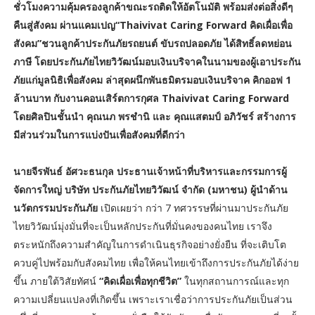
ชั่วโมงความคุ้มครองลูกค้าขณะรถติดให้อัตโนมัติ พร้อมส่งต่อสิ่งดีๆ
คืนสู่สังคม ผ่านแคมเปญ“Thaivivat Caring Forward คิดเผื่อเพื่อ
สังคม”ชวนลูกค้าประกันภัยรถยนต์ ขับรถปลอดภัย ได้สิทธิ์ลดหย่อน
ภาษี โดยประกันภัยไทยวิวัฒน์มอบเงินบริจาคในนามของผู้เอาประกัน
ภัยแก่มูลนิธิเพื่อสังคม ล่าสุดผนึกพันธมิตรมอบเงินบริจาค คิกออฟ 1
ล้านบาท กับงานคอนเสิร์ตการกุศล Thaivivat Caring Forward
โดยศิลปินชั้นนำ คุณนภ พรชำนิ และ คุณแสตมป์ อภิวัชร์ สร้างการ
มีส่วนร่วมในการแบ่งปันเพื่อสังคมที่ดีกว่า
นายจีรพันธ์ อัศวะธนกุล ประธานเจ้าหน้าที่บริหารและกรรมการผู้
จัดการใหญ่ บริษัท ประกันภัยไทยวิวัฒน์ จำกัด (มหาชน) ผู้นำด้าน
นวัตกรรมประกันภัย
เปิดเผยว่า กว่า 7 ทศวรรษที่ผ่านมาประกันภัย
ไทยวิวัฒน์มุ่งมั่นที่จะเป็นหลักประกันที่มั่นคงของคนไทย เราจึง
ตระหนักถึงความสำคัญในการดำเนินธุรกิจอย่างยั่งยืน ที่จะเติบโต
ควบคู่ไปพร้อมกับสังคมไทย เพื่อให้คนไทยเข้าถึงการประกันภัยได้ง่าย
ขึ้น ภายใต้วิสัยทัศน์
“คิดเผื่อเพื่อทุกชีวิต”
ในทุกสถานการณ์และทุก
ความเปลี่ยนแปลงที่เกิดขึ้น เพราะเราเชื่อว่าการประกันภัยเป็นส่วน