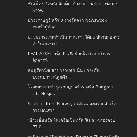
ซินเน็คฯ จัดหนักจัดเต็ม! กับงาน Thailand Game
Show...
บำรุงราษฎร์ คว้า 3 รางวัลจาก Newsweek
ตอกย้ำผู้นำด...
ประมงกรุงเทพดำเนินมาตรการได้ผล ปลาหมอคาง
ดำในเขตบาง...
REAL ASSET ผนึก PLUS มือหนึ่งเรื่อง บริหาร
จัดการที...
ธนบุรีพานิช สาขาราชดำเนิน ยกระดับ
ประสบการณ์ลูกค้า ...
โรงพยาบาลบำรุงราษฎร์ คว้ารางวัล Bangkok
Life Hospi...
Seafood from Norway เฉลิมฉลองความสำเร็จ
การเดินสาย...
“ห้างเซ็นทรัล ในเครือเซ็นทรัล รีเทล” ฉลองครบ
77 ปี...
อาดิดาส ออริจินอลส์ และ Dingyun Zhang เปิดตัว