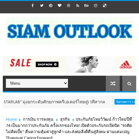
ุ่งยกระดับศักยภาพครีเอเตอร์ไทยสู่เวทีสากล
อินฟ
นิทรรศการ งานมหกรรม
Home
การเงิน การลงทุน
ธุรกิจ
ประกันภัยไทยวิวัฒน์ ก้าวใหม่ปีที่
74 เป็นมากกว่าประกันภัย ครั้งแรกของไทย! เปิดตัวประกันรถเปิดปิด "รถติด
ไม่คิดเบี้ย" คืนความคุ้มค่าสู่ลูกค้า และส่งต่อสิ่งดีคืนสู่สังคม ผ่านแคมเปญ
Thaivivat Caring Forward