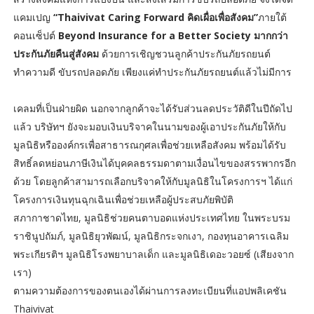
แคมเปญ
“Thaivivat Caring Forward คิดเผื่อเพื่อสังคม”
ภายใต้
คอนเซ็ปต์
Beyond Insurance for a Better Society มากกว่า
ประกันภัยคืนสู่สังคม
ด้วยการเชิญชวนลูกค้าประกันภัยรถยนต์
ทำความดี ขับรถปลอดภัย เพียงแค่ทำประกันภัยรถยนต์แล้วไม่มีการ
เคลมที่เป็นฝ่ายผิด นอกจากลูกค้าจะได้รับส่วนลดประวัติดีในปีถัดไป
แล้ว บริษัทฯ ยังจะมอบเงินบริจาคในนามของผู้เอาประกันภัยให้กับ
มูลนิธิหรือองค์กรเพื่อสาธารณกุศลเพื่อช่วยเหลือสังคม พร้อมได้รับ
สิทธิ์ลดหย่อนภาษีเงินได้บุคคลธรรมดาตามเงื่อนไขของสรรพากรอีก
ด้วย โดยลูกค้าสามารถเลือกบริจาคให้กับมูลนิธิในโครงการฯ ได้แก่
โครงการเงินทุนฉุกเฉินเพื่อช่วยเหลือผู้ประสบภัยพิบัติ
สภากาชาดไทย, มูลนิธิช่วยคนตาบอดแห่งประเทศไทย ในพระบรม
ราชินูปถัมภ์, มูลนิธิยุวพัฒน์, มูลนิธิกระจกเงา, กองทุนอาคารเฉลิม
พระเกียรติฯ มูลนิธิโรงพยาบาลเด็ก และมูลนิธิเดอะวอยซ์ (เสียงจาก
เรา)
ตามความต้องการของตนเองได้ผ่านการลงทะเบียนที่แอปพลิเคชัน
Thaivivat