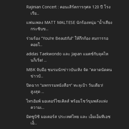
Rajinian Concert : คอนเสิร์ตการกุศล 120 ปี โรง
เรีย...
แฟนเพลง MATT MALTESE นักร้องหนุ่ม “น้ำเสียง
กระซิบข...
ร่วมร้อง “You’re Beautiful” ให้กึกก้อง สมการรอ
คอยใ...
adidas Taekwondo และ Japan แมตช์กับลุคไห
นก็เริ่ด! ...
MBK จับมือ ชมรมนักข่าวบันเทิง จัด "ตลาดนัดคน
ข่าวบั...
ปิดฉาก “มหกรรมหนังสือฯ” ทะลุเป้า วันเดียว!
สูงสุด ...
ไทรอัมพ์ มอเตอร์ไซเคิลส์ พร้อมโชว์ขุมพลังแห่ง
ความเ...
มิตซูบิชิ มอเตอร์ส ประเทศไทย และ เอ็มเอ็มทีเอช
เอ็...