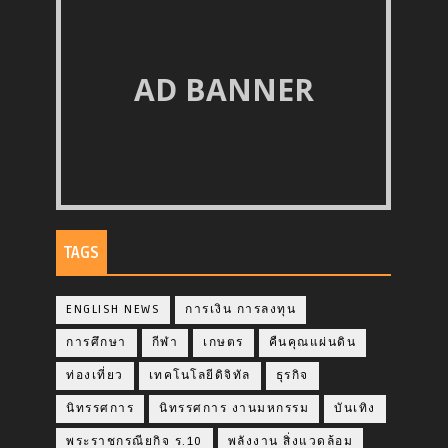
AD BANNER
TAGS
ENGLISH NEWS
การเงิน การลงทุน
การศึกษา
กีฬา
เกษตร
คืนคุณแผ่นดิน
ท่องเที่ยว
เทคโนโลยีดิจิทัล
ธุรกิจ
นิทรรศการ
นิทรรศการ งานมหกรรม
บันเทิง
พระราชกรณียกิจ ร.10
พลังงาน สิ่งแวดล้อม