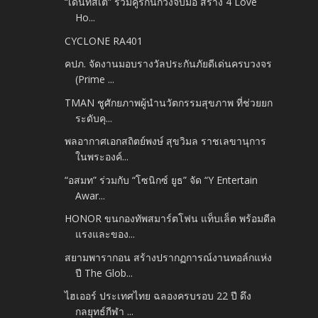
“เดนทิสเต้” รวมคู่รักนักวิ่งจับมือ สร้าง 4 Love
Ho...
CYCLONE RA401
คปภ. จัดงานมอบรางวัลประกันภัยดีเด่นครบวงจร
(Prime ...
TMAN ชูศักยภาพผู้นำนวัตกรรมสุขภาพ ที่ช่วยยก
ระดับคุ...
พลอากาศเอกสถิตย์พงษ์ สุขวิมล ราชเลขานุการ
ในพระองค์...
“อสมท” ร่วมกับ “โซนิกซ์ ยูธ” จัด “Y Entertain
Awar...
HONOR ขนกองทัพสมาร์ตโฟน แท็บเล็ต พร้อมดีล
แรงและของ...
สยามพารากอน สร้างปรากฏการณ์งานทอล์กแห่ง
ปี The Glob...
ไฮเออร์ ประเทศไทย ฉลองครบรอบ 22 ปี ดึง
กลยุทธ์กีฬา ...