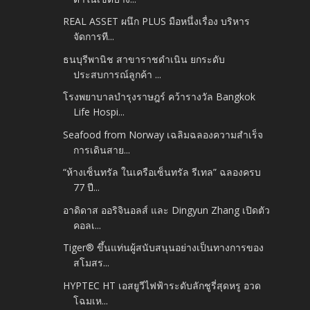
REAL ASSET ผนึก PLUS มือหนึ่งเรื่อง บริหาร
จัดการที...
ธนบุรีพานิช สาขาราชดำเนิน ยกระดับ
ประสบการณ์ลูกค้า ...
โรงพยาบาลบำรุงราษฎร์ คว้ารางวัล Bangkok
Life Hospi...
Seafood from Norway เฉลิมฉลองความสำเร็จ
การเดินสาย...
“ห้างเซ็นทรัล ในเครือเซ็นทรัล รีเทล” ฉลองครบ
77 ปี...
อาดิดาส ออริจินอลส์ และ Dingyun Zhang เปิดตัว
คอลเ...
Tiger® ขึ้นแท่นผู้สนับสนุนอย่างเป็นทางการของ
สโมสร...
HYPTEC HT เอสยูวีไฟฟ้าระดับลักชูรี่สุดหรู อวด
โฉมเห...