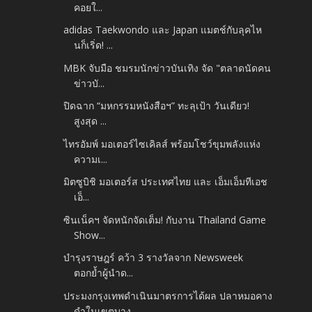
คอยใ...
adidas Taekwondo และ Japan แมตช์กับลุคไห
นก็เริ่ด! ...
MBK จับมือ ชมรมนักข่าวบันเทิง จัด "ตลาดนัดคน
ข่าวบั...
ปิดฉาก “มหกรรมหนังสือฯ” ทะลุเป้า วันเดียว!
สูงสุด ...
ไทรอัมพ์ มอเตอร์ไซเคิลส์ พร้อมโชว์ขุมพลังแห่ง
ความเ...
มิตซูบิชิ มอเตอร์ส ประเทศไทย และ เอ็มเอ็มทีเอช
เอ็...
ซินเน็คฯ จัดหนักจัดเต็ม! กับงาน Thailand Game
Show...
บำรุงราษฎร์ คว้า 3 รางวัลจาก Newsweek
ตอกย้ำผู้นำด...
ประมงกรุงเทพดำเนินมาตรการได้ผล ปลาหมอคาง
ดำในเขตบาง...