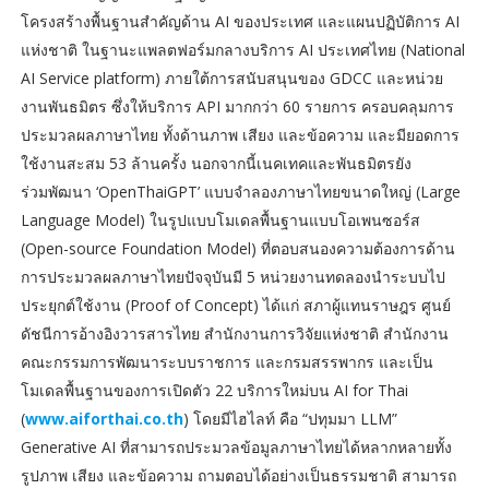
โครงสร้างพื้นฐานสำคัญด้าน AI ของประเทศ และแผนปฏิบัติการ AI
แห่งชาติ ในฐานะแพลตฟอร์มกลางบริการ AI ประเทศไทย (National
AI Service platform) ภายใต้การสนับสนุนของ GDCC และหน่วย
งานพันธมิตร ซึ่งให้บริการ API มากกว่า 60 รายการ ครอบคลุมการ
ประมวลผลภาษาไทย ทั้งด้านภาพ เสียง และข้อความ และมียอดการ
ใช้งานสะสม 53 ล้านครั้ง นอกจากนี้เนคเทคและพันธมิตรยัง
ร่วมพัฒนา ‘OpenThaiGPT’ แบบจำลองภาษาไทยขนาดใหญ่ (Large
Language Model) ในรูปแบบโมเดลพื้นฐานแบบโอเพนซอร์ส
(Open-source Foundation Model) ที่ตอบสนองความต้องการด้าน
การประมวลผลภาษาไทยปัจจุบันมี 5 หน่วยงานทดลองนำระบบไป
ประยุกต์ใช้งาน (Proof of Concept) ได้แก่ สภาผู้แทนราษฎร ศูนย์
ดัชนีการอ้างอิงวารสารไทย สำนักงานการวิจัยแห่งชาติ สำนักงาน
คณะกรรมการพัฒนาระบบราชการ และกรมสรรพากร และเป็น
โมเดลพื้นฐานของการเปิดตัว 22 บริการใหม่บน AI for Thai
(
www.aiforthai.co.th
) โดยมีไฮไลท์ คือ “ปทุมมา LLM”
Generative AI ที่สามารถประมวลข้อมูลภาษาไทยได้หลากหลายทั้ง
รูปภาพ เสียง และข้อความ ถามตอบได้อย่างเป็นธรรมชาติ สามารถ