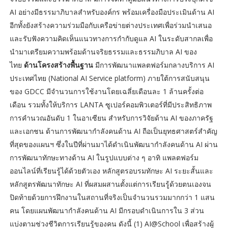
AI อย่างมีธรรมาภิบาลสำหรับองค์กร พร้อมเครื่องมือประเมินด้าน AI
อีกทั้งยังสร้างความร่วมมือกับเครือข่ายต่างประเทศเพื่อร่วมนำเสนอ
และรับฟังความคิดเห็นแนวทางการกำกับดูแล AI ในระดับสากลเพื่อ
นำมาเตรียมความพร้อมด้านจริยธรรมและธรรมภิบาล AI ของ
ไทย
ด้านโครงสร้างพื้นฐาน
มีการพัฒนาแพลตฟอร์มกลางบริการ AI
ประเทศไทย (National AI Service platform) ภายใต้การสนับสนุน
ของ GDCC มีจำนวนการใช้งานโดยเฉลี่ยเดือนละ 1 ล้านครั้งต่อ
เดือน รวมทั้งให้บริการ LANTA ซูเปอร์คอมพิวเตอร์ที่มีประสิทธิภาพ
การคำนวณอันดับ 1 ในอาเซียน สำหรับการวิจัยด้าน AI ของภาครัฐ
และเอกชน ด้านการพัฒนากำลังคนด้าน AI ถือเป็นยุทธศาสตร์สำคัญ
ที่สุดของแผนฯ ซึ่งในปีที่ผ่านมาได้ดำเนินพัฒนากำลังคนด้าน AI ผ่าน
การพัฒนาทักษะทางด้าน AI ในรูปแบบต่าง ๆ อาทิ แพลตฟอร์ม
ออนไลน์ที่เรียนรู้ได้ด้วยตัวเอง หลักสูตรอบรมทักษะ AI ระยะสั้นและ
หลักสูตรพัฒนาทักษะ AI ที่ผสมผสานตั้งแต่การเรียนรู้ด้วยตนเองจน
ปิดท้ายด้วยการฝึกงานในสถานที่จริงเป็นจำนวนรวมมากกว่า 1 แสน
คน โดยแผนพัฒนากำลังคนด้าน AI มีกรอบดำเนินการใน 3 ส่วน
แบ่งตามช่วงชีวิตการเรียนรู้ของคน ดังนี้ (1) AI@School เพื่อสร้างผู้