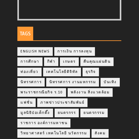
TAGS
ENGLISH NEWS
การเงิน การลงทุน
การศึกษา
กีฬา
เกษตร
คืนคุณแผ่นดิน
ท่องเที่ยว
เทคโนโลยีดิจิทัล
ธุรกิจ
นิทรรศการ
นิทรรศการ งานมหกรรม
บันเทิง
พระราชกรณียกิจ ร.10
พลังงาน สิ่งแวดล้อม
แฟชั่น
ภาพข่าวประชาสัมพันธ์
มูลนิธิป่อเต็กตึ๊ง
ยนตรกรร
ยนตรกรรม
ราชการ องค์การมหาชน
วิทยาศาสตร์ เทคโนโลยี นวัตกรรม
สังคม