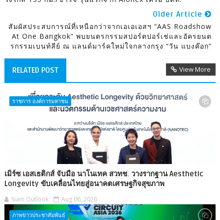
Older Article
สัมผัสประสบการณ์ที่เหนือกว่าจากเอเอเอสฯ “AAS Roadshow
At One Bangkok” พบยนตรกรรมสปอร์ตปอร์เช่และอัครยนต
รกรรมเบนท์ลีย์ ณ แลนด์มาร์คใหม่ใจกลางกรุง “วัน แบงค๊อก”
View More
RELATED POST
ราชการ องค์การมหาชน
เมิร์ซ เอสเธติกส์ จับมือ นาโนเทค สวทช. วางรากฐาน Aesthetic
Longevity ขับเคลื่อนไทยสู่อนาคตเศรษฐกิจสุขภาพ
Siam Outlook
Aug 06, 2026
ภาพข่าวประชาสัมพันธ์