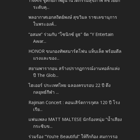
TMAN ชูศักยภาพผู้นำนวัตกรรมสุขภาพ ที่ช่วยยก
ระดับคุ...
พลอากาศเอกสถิตย์พงษ์ สุขวิมล ราชเลขานุการ
ในพระองค์...
“อสมท” ร่วมกับ “โซนิกซ์ ยูธ” จัด “Y Entertain
Awar...
HONOR ขนกองทัพสมาร์ตโฟน แท็บเล็ต พร้อมดีล
แรงและของ...
สยามพารากอน สร้างปรากฏการณ์งานทอล์กแห่ง
ปี The Glob...
ไฮเออร์ ประเทศไทย ฉลองครบรอบ 22 ปี ดึง
กลยุทธ์กีฬา ...
Rajinian Concert : คอนเสิร์ตการกุศล 120 ปี โรง
เรีย...
แฟนเพลง MATT MALTESE นักร้องหนุ่ม “น้ำเสียง
กระซิบข...
ร่วมร้อง “You’re Beautiful” ให้กึกก้อง สมการรอ