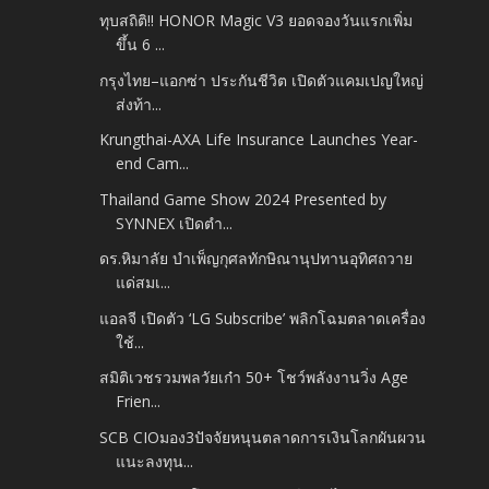
ทุบสถิติ!! HONOR Magic V3 ยอดจองวันแรกเพิ่ม
ขึ้น 6 ...
กรุงไทย–แอกซ่า ประกันชีวิต เปิดตัวแคมเปญใหญ่
ส่งท้า...
Krungthai-AXA Life Insurance Launches Year-
end Cam...
Thailand Game Show 2024 Presented by
SYNNEX เปิดตำ...
ดร.หิมาลัย บำเพ็ญกุศลทักษิณานุปทานอุทิศถวาย
แด่สมเ...
แอลจี เปิดตัว ‘LG Subscribe’ พลิกโฉมตลาดเครื่อง
ใช้...
สมิติเวชรวมพลวัยเก๋า 50+ โชว์พลังงานวิ่ง Age
Frien...
SCB CIOมอง3ปัจจัยหนุนตลาดการเงินโลกผันผวน
แนะลงทุน...