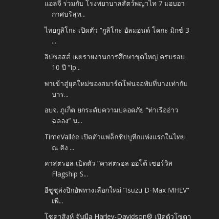
แอลจี ร่วมกับ โรงพยาบาลสัตว์พญาไท 7 มอบอา
กาศบริสุท...
ไทยกูลิโกะ เปิดตัว “กูลิโกะ อัลมอนด์ โคกะ มิกซ์ 3
...
อิปซอสส์ เผยรายงานการศึกษาชุดใหญ่ ครบรอบ
10 ปี “Ip...
พาเข้าสู่ยุคใหม่ของสมาร์ตโฟนจอพับที่บางเท่ากับ
บาร...
อบจ. ภูเก็ต ยกระดับความปลอดภัย “ท่าเรืออ่าว
ฉลอง” น...
TimeVallée เปิดตัวแฟล็กชิปบูทีกแห่งแรกในไทย
ณ คิง ...
คาสตรอล เปิดตัว “คาสตรอล ออโต้ เซอร์วิส
Flagship S...
อีซูซุส่งปิกอัพทางเลือกใหม่ “Isuzu D-Max MHEV”
เพื...
โซดาสิงห์ จับมือ Harley-Davidson® เปิดตัวโซดา