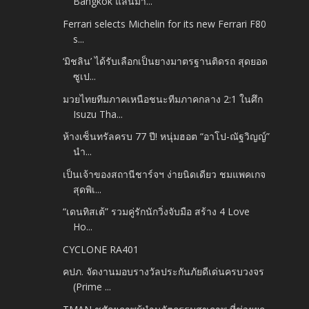
Bangkok แลนมา...
Ferrari selects Michelin for its new Ferrari F80
s...
‘มิชลิน’ ได้รับเลือกเป็นยางมาตรฐานติดรถ สุดยอด
ซูเป...
มวยไทยทีมภาคเหนือชนะทีมภาคกลาง 2:1 ในศึก
Isuzu Tha...
ห้างเซ็นทรัลครบ 77 ปี! หนุ่มฮอต “อาโป-ณัฐวิญญ์”
นำ...
เป็นเจ้าของสถานีชาร์จฯ ง่ายนิดเดียว ชมแพคเกจ
สุดพิเ...
“เดนทิสเต้” รวมคู่รักนักวิ่งจับมือ สร้าง 4 Love
Ho...
CYCLONE RA401
คปภ. จัดงานมอบรางวัลประกันภัยดีเด่นครบวงจร
(Prime ...