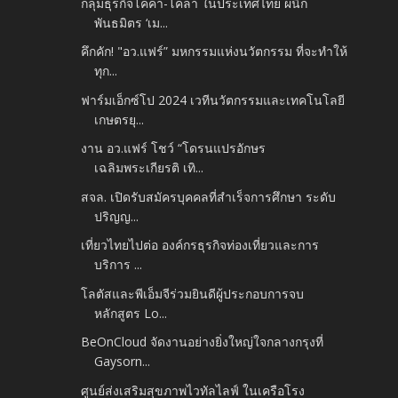
กลุ่มธุรกิจโคคา-โคล่า ในประเทศไทย ผนึก
พันธมิตร ‘เม...
คึกคัก! "อว.แฟร์” มหกรรมแห่งนวัตกรรม ที่จะทำให้
ทุก...
ฟาร์มเอ็กซ์โป 2024 เวทีนวัตกรรมและเทคโนโลยี
เกษตรยุ...
งาน อว.แฟร์ โชว์ “โดรนแปรอักษร
เฉลิมพระเกียรติ เทิ...
สจล. เปิดรับสมัครบุคคลที่สำเร็จการศึกษา ระดับ
ปริญญ...
เที่ยวไทยไปต่อ องค์กรธุรกิจท่องเที่ยวและการ
บริการ ...
โลตัสและพีเอ็มจีร่วมยินดีผู้ประกอบการจบ
หลักสูตร Lo...
BeOnCloud จัดงานอย่างยิ่งใหญ่ใจกลางกรุงที่
Gaysorn...
ศูนย์ส่งเสริมสุขภาพไวทัลไลฟ์ ในเครือโรง