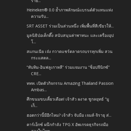
ร้าย...
Heineken® 0.0 ย้ำภาพลักษณ์แบรนด์ตัวแทนแห่ง
ความรับ...
SRT ASSET ร่วมเป็นส่วนหนึ่ง เพิ่มพื้นที่สีเขียวให้...
มูลนิธิป่อเต็กตึ๊ง สนับสนุนค่าพาหนะ และเครื่องอุป
โ...
สแกนเนีย เจ๋ง กวาดแชร์ตลาดรถบรรทุกเพิ่ม สวน
กระแสตล...
“ทับทิม-อินฟลูเกาหลี” ร่วมแจมงาน “ช็อปจีนิกซ์”
CRE...
ททท. เปิดตัวกิจกรรม Amazing Thailand Passion
Ambas...
ศึกขนมขบเคี้ยวเดือด! เจ้าสัว ผงาด ชูกลยุทธ์ “มู
เก็...
ฮอตกว่านี้มีอีกไหม? เจ้าสัว จับมือ เจมส์-จิรายุ ส่...
คาร์เอ็กซ์ ผนึกกำลัง TPG X อัพเกรดธุรกิจรถมือ
สองในไทย