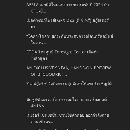
AESLA เผยมิติใหม่แห่งการยกกระชับปี 2024 กับ
CFU-Èl...
เปิดตัวช็อกไพรส์! GPX DZ3 (ดี-ซี-ทรี) สกู๊ตเตอร์
พร...
“โคคา-โคล่า” ยกระดับประสบการณ์ดนตรีสุดมันส์
ในงาน ...
ETDA โดยศูนย์ Foresight Center เปิดตัว
“หลักสูตร F...
AN EXCLUSIVE SNEAK, HANDS-ON PREVIEW
OF BFGOODRICH...
‘บีเอฟกู๊ดริช’ จัดกิจกรรมสุดพิเศษให้แขกรับเชิญได้
...
มิตซูบิชิ มอเตอร์ส ประเทศไทย มอบเครื่องยนต์
4N16 ร...
เนเจอร์ เซ็นเซชั่น ชวนไขคำตอบ ออกกำลังกาย
ตอนเช้าหร...