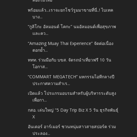
พร้อมแล้ว...เราจะยกโชว์รูมมาขายที่นี่..! ไบเทค
บาง...
“กูลิโกะ อัลมอนด์ โคกะ” นมอัลมอนด์เพื่อสุขภาพ
และคว...
“Amazing Muay Thai Experience” จัดต่อเนื่อง
ตอกย้ำ...
ททท. ร่วมมือกับ บขส. จัดรถนำเที่ยวฟรี 10 วัน
โอกาส...
“COMMART MEGATECH” มหกรรมไอทีกลางปี
ประกาศความสำเร...
เปิดแล้ว โปรแกรมอบรมสำหรับผู้บริหารระดับสูง
เพื่อกา...
กสอ. เล่นใหญ่ "5 Day Trip Biz X 5 วัน ธุรกิจพันธุ์
X
อันเดอร์ อาร์เมอร์ ชวนหนุ่มสาวสายสปอร์ต ร่วม
ประลอง...