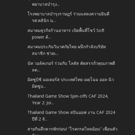
พยาบาลบำรุง...
โรงพยาบาลบำรุงราษฎร์ ร่วมแสดงความยินดี
รศ.คลินิก น...
สมาคมธุรกิจร้านอาหาร เปิดพื้นที่โชว์ Soft
power ด้...
สมาคมประกันวินาศภัยไทย ผนึกกำลังบริษัท
สมาชิก ช่วยเ...
นัท วอล์คเกอร์ ร่วมกับ โลตัส คัดสรรถั่วคุณภาพดี
ลด...
มิตซูบิชิ มอเตอร์ส ประเทศไทย เผยโฉม ออล-นิว
มิตซูบ...
Thailand Game Show Spin-offs CAF 2024,
Year 2: Joi...
Thailand Game Show สปินออฟ งาน CAF 2024
ปีที่ 2 จั...
สายกินดึกควรพักก่อน! “โรคกรดไหลย้อน” เพื่อนตัว