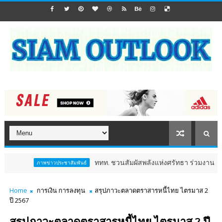
ททท. ชวนสัมผัสพลังแห่งศรัทธา ร่วมงาน "ห่มผ้าหลวงปู่ทวด 
าพข่าวประชาสัมพันธ์
Home
การเงิน การลงทุน
สรุปภาวะตลาดตราสารหนี้ไทย ไตรมาส 2
ปี 2567