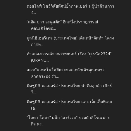
ดอสไลฟ์ โชว์วิสัยทัศน์ย้ำภาพเบอร์ 1 ผู้นำด้านการ
จั...
“แอ๊ด บาว อะคูสติก” อีกหนึ่งปรากฎการณ์
คอนเสิร์ตขอ...
มูลนิธิเฮอริเทจ (ประเทศไทย) เดินหน้าจัดทำ โครง
การท...
คำแถลงการณ์จากภาพยนตร์ เรื่อง “ยูเรนัส2324”
(URANU...
สถาบันเทคโนโลยีพระจอมเกล้าเจ้าคุณทหาร
ลาดกระบัง ร่ว...
มิตซูบิชิ มอเตอร์ส ประเทศไทย นำทีมลูกค้า เชียร์
‘ไ...
มิตซูบิชิ มอเตอร์ส ประเทศไทย และ เอ็มเอ็มทีเอช
เอ็...
“โคคา-โคล่า” ผนึก “มาร์เวล” รวมตัวฮีโร่เฉพาะ
กิจ คร...