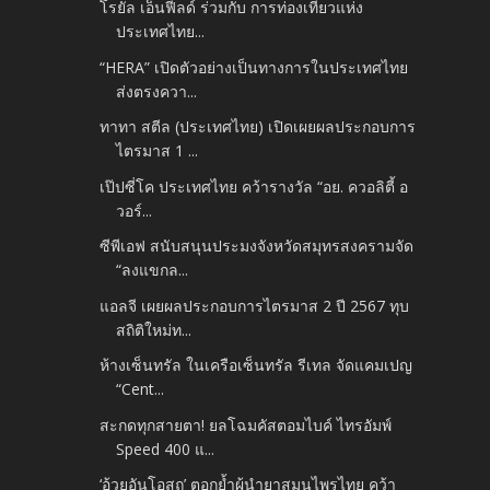
โรยัล เอ็นฟีลด์ ร่วมกับ การท่องเที่ยวแห่ง
ประเทศไทย...
“HERA” เปิดตัวอย่างเป็นทางการในประเทศไทย
ส่งตรงควา...
ทาทา สตีล (ประเทศไทย) เปิดเผยผลประกอบการ
ไตรมาส 1 ...
เป๊ปซี่โค ประเทศไทย คว้ารางวัล “อย. ควอลิตี้ อ
วอร์...
ซีพีเอฟ สนับสนุนประมงจังหวัดสมุทรสงครามจัด
“ลงแขกล...
แอลจี เผยผลประกอบการไตรมาส 2 ปี 2567 ทุบ
สถิติใหม่ท...
ห้างเซ็นทรัล ในเครือเซ็นทรัล รีเทล จัดแคมเปญ
“Cent...
สะกดทุกสายตา! ยลโฉมคัสตอมไบค์ ไทรอัมพ์
Speed 400 แ...
‘อ้วยอันโอสถ’ ตอกย้ำผู้นำยาสมุนไพรไทย คว้า