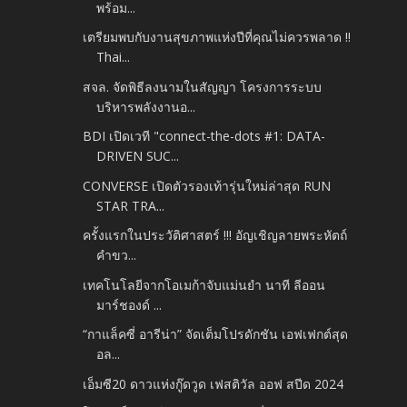
พร้อม...
เตรียมพบกับงานสุขภาพแห่งปีที่คุณไม่ควรพลาด !!
Thai...
สจล. จัดพิธีลงนามในสัญญา โครงการระบบ
บริหารพลังงานอ...
BDI เปิดเวที "connect-the-dots #1: DATA-
DRIVEN SUC...
CONVERSE เปิดตัวรองเท้ารุ่นใหม่ล่าสุด RUN
STAR TRA...
ครั้งแรกในประวัติศาสตร์ !!! อัญเชิญลายพระหัตถ์
คำขว...
เทคโนโลยีจากโอเมก้าจับแม่นยำ นาที ลีออน
มาร์ชองด์ ...
“กาแล็คซี่ อารีน่า” จัดเต็มโปรดักชัน เอฟเฟกต์สุด
อล...
เอ็มซี20 ดาวแห่งกู๊ดวูด เฟสติวัล ออฟ สปีด 2024