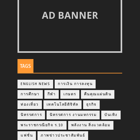
AD BANNER
TAGS
ENGLISH NEWS
การเงิน การลงทุน
การศึกษา
กีฬา
เกษตร
คืนคุณแผ่นดิน
ท่องเที่ยว
เทคโนโลยีดิจิทัล
ธุรกิจ
นิทรรศการ
นิทรรศการ งานมหกรรม
บันเทิง
พระราชกรณียกิจ ร.10
พลังงาน สิ่งแวดล้อม
แฟชั่น
ภาพข่าวประชาสัมพันธ์