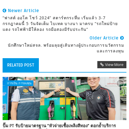
Newer Article
“ฟาสต์ ออโต โชว์ 2024” สตาร์ทกระหึ่ม เริ่มแล้ว 3-7
กรกฎาคมนี้ 5 วันจัดเต็ม ไบเทค บางนา มาครบ “รถใหม่ป้าย
แดง รถไฟฟ้ามีให้ลอง รถมือสองมีรับประกัน”
Older Article
นักศึกษาใหม่สจล. พร้อมลุยสู่เส้นทางผู้ประกอบการนวัตกรรม
และการลงทุน
View More
RELATED POST
การเงิน การลงทุน
ปั๊ม PT รับป้ายมาตรฐาน "หัวจ่ายเชื้อเพลิงสีทอง" ตอกย้ำบริการ