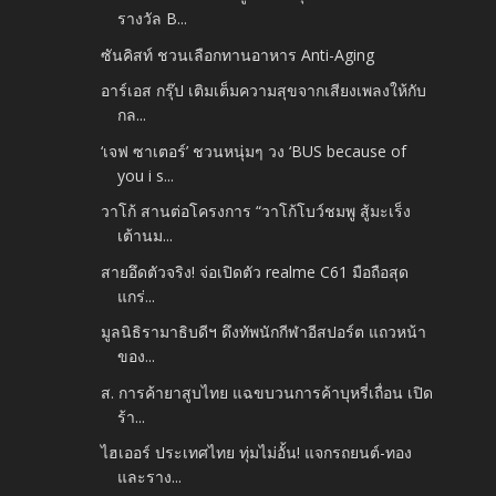
รางวัล B...
ซันคิสท์ ชวนเลือกทานอาหาร Anti-Aging
อาร์เอส กรุ๊ป เติมเต็มความสุขจากเสียงเพลงให้กับ
กล...
‘เจฟ ซาเตอร์’ ชวนหนุ่มๆ วง ‘BUS because of
you i s...
วาโก้ สานต่อโครงการ “วาโก้โบว์ชมพู สู้มะเร็ง
เต้านม...
สายอึดตัวจริง! จ่อเปิดตัว realme C61 มือถือสุด
แกร่...
มูลนิธิรามาธิบดีฯ ดึงทัพนักกีฬาอีสปอร์ต แถวหน้า
ของ...
ส. การค้ายาสูบไทย แฉขบวนการค้าบุหรี่เถื่อน เปิด
ร้า...
ไฮเออร์ ประเทศไทย ทุ่มไม่อั้น! แจกรถยนต์-ทอง
และราง...