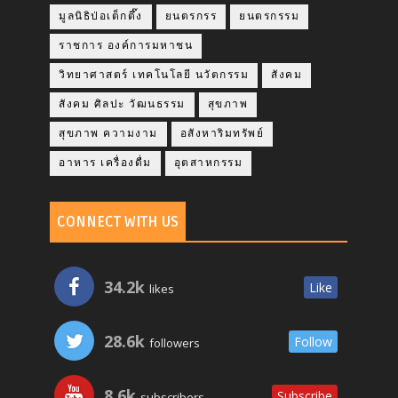
มูลนิธิป่อเต็กตึ๊ง
ยนตรกรร
ยนตรกรรม
ราชการ องค์การมหาชน
วิทยาศาสตร์ เทคโนโลยี นวัตกรรม
สังคม
สังคม ศิลปะ วัฒนธรรม
สุขภาพ
สุขภาพ ความงาม
อสังหาริมทรัพย์
อาหาร เครื่องดื่ม
อุตสาหกรรม
CONNECT WITH US
34.2k
Like
likes
28.6k
Follow
followers
8.6k
Subscribe
subscribers