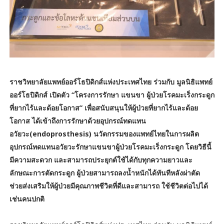
ราชวิทยาลัยแพทย์ออร์โธปิดิกส์แห่งประเทศไทย ร่วมกับ มูลนิธิแพทย์
ออร์โธปิดิกส์ เปิดตัว “โครงการรักษา แขนขา ผู้ป่วยโรคมะเร็งกระดูก
ที่ยากไร้และด้อยโอกาส” เพื่อสนับสนุนให้ผู้ป่วยที่ยากไร้และด้อย
โอกาส ได้เข้าถึงการรักษาด้วยอุปกรณ์ทดแทน
อวัยวะ(endoprosthesis) นวัตกรรมของแพทย์ไทยในการผลิต
อุปกรณ์ทดแทนอวัยวะรักษาแขนขาผู้ป่วยโรคมะเร็งกระดูก โดยวิธีนี้
มีความสะดวก และสามารถประยุกต์ใช้ได้กับทุกความยาวและ
ลักษณะการตัดกระดูก ผู้ป่วยสามารถลงน้ำหนักได้ทันทีหลังผ่าตัด
ช่วยส่งเสริมให้ผู้ป่วยมีคุณภาพชีวิตที่ดีและสามารถ ใช้ชีวิตต่อไปได้
เช่นคนปกติ