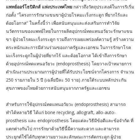
แพทย์ออร์โธปิดิกส์ แห่งประเทศไทย
กล่าวถึงวัตถุประสงค์ในการริเริ่ม
ก่อตั้ง “โครงการรักษาแขนขาผู้ป่วยโรคมะเร็งกระดูก ที่ยากไร้และ
ด้อยโอกาส” ในครั้งนี้ว่า เพื่อสนับสนุนและส่งเสริมการทำวิจัย
นวัตกรรมของแพทย์ไทยในการผลิตอุปกรณ์ทดแทนอวัยวะรักษาแขน
ขา ผู้ป่วยโรคมะเร็งกระดูก รวมถึงการเผยแพร่องค์ความรู้ สร้างความ
ตระหนักและการมีส่วนร่วมของภาครัฐและเอกชน ในการรักษาโรค
มะเร็งกระดูกในผู้ป่วยที่ยากไร้ และด้อยโอกาส ได้เข้าถึงการรักษา
ด้วยอุปกรณ์ทดแทนอวัยวะ (endoprosthesis) โดยวางเป้าหมายการ
ดำเนินงานประมาณการผู้ป่วยที่ได้รับประโยชน์จากโครงการ จำนวน
250 รายภายใน 5 ปี (เฉลี่ยปีละ 50 ราย) ภายใต้ระบบหลักประกัน
สุขภาพของไทยด้วยการสนับสนุนจากภาครัฐและเอกชน
สำหรับการใช้อุปกรณ์ทดแทนอวัยวะ (endoprosthesis) สามารถ
ทำได้หลายวิธี ได้แก่ bone recycling, allograft, allo-auto-
prosthesis และ endoprosthesis โดยแต่ละวิธีมีข้อดีและข้อจำกัด ที่
แตกต่างกันไป การรักษาด้วยวิธีนี้มีความสะดวก และสามารถ
ประยุกต์ใช้ได้กับทุกความยาวและลักษณะการตัดกระดูก ผู้ป่วย