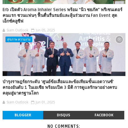
Erb เปิดตัว Aroma Inhaler Series พร้อม “นิว ชยภัค” พรีเซนเตอร์
คนแรก ชวนแฟนๆ ฟื้นตื่นรื่นรมย์และลุ้นร่วมงาน Fan Event สุด
เอ็กซ์คลูซีฟ
Siam Outlook
Jun 05, 2025
สุขภาพ ความงาม
บำรุงราษฎร์ยกระดับ ‘ศูนย์ข้อเสื่อมและข้อเทียมขั้นแอดวานซ์’
ครองอันดับ 1 ในเอเชีย พร้อมเปิด 3 มิติ การดูแลรักษาอย่างครบ
คลุมสู่มาตรฐานโลก
Siam Outlook
Jun 01, 2025
BLOGGER
DISQUS
FACEBOOK
NO COMMENTS: