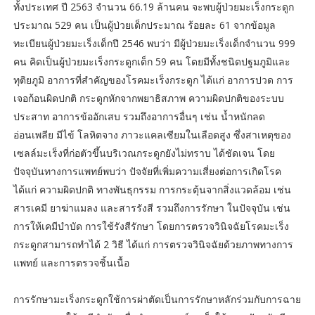
ทั้งประเทศ ปี 2563 จำนวน 66.19 ล้านคน จะพบผู้ป่วยมะเร็งกระดูก
ประมาณ 529 คน เป็นผู้ป่วยเด็กประมาณ ร้อยละ 61 จากข้อมูล
ทะเบียนผู้ป่วยมะเร็งเด็กปี 2546 พบว่า มีผู้ป่วยมะเร็งเด็กจำนวน 999
คน คิดเป็นผู้ป่วยมะเร็งกระดูกเด็ก 59 คน โดยมีทั้งชนิดปฐมภูมิและ
ทุติยภูมิ อาการที่สำคัญของโรคมะเร็งกระดูก ได้แก่ อาการปวด การ
เจอก้อนผิดปกติ กระดูกหักจากพยาธิสภาพ ความผิดปกติของระบบ
ประสาท อาการข้ออักเสบ รวมถึงอาการอื่นๆ เช่น น้ำหนักลด
อ่อนเพลีย มีไข้ โลหิตจาง ภาวะแคลเซียมในเลือดสูง ซึ่งสาเหตุของ
เซลล์มะเร็งที่ก่อตัวขึ้นบริเวณกระดูกยังไม่ทราบ ได้ชัดเจน โดย
ปัจจุบันทางการแพทย์พบว่า ปัจจัยที่เพิ่มความเสี่ยงต่อการเกิดโรค
ได้แก่ ความผิดปกติ ทางพันธุกรรม การกระตุ้นจากสิ่งแวดล้อม เช่น
สารเคมี ยาฆ่าแมลง และสารรังสี รวมถึงการรักษา ในปัจจุบัน เช่น
การให้เคมีบำบัด การใช้รังสีรักษา โดยการตรวจวินิจฉัยโรคมะเร็ง
กระดูกสามารถทำได้ 2 วิธี ได้แก่ การตรวจวินิจฉัยด้วยภาพทางการ
แพทย์ และการตรวจชิ้นเนื้อ
การรักษามะเร็งกระดูกใช้การผ่าตัดเป็นการรักษาหลักร่วมกับการฉาย