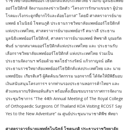
ราชวิทยาลัยแพทย์ออร์โธปิดิกส์แห่งประเทศไทย ร่วมกับ มูลนิธิแพทย์
ออร์โธปิดิกส์ จัดงานแถลงข่าวเปิดตัว “โครงการรักษาแขนขา ผู้ป่วย
โรคมะเร็งกระดูกที่ยากไร้และด้อยโอกาส” โดยมี ศาสตราจารย์นาย
แพทย์ ธไนนิธย์ โชตนภูติ ประธานราชวิทยาลัยแพทย์ออร์โธปิดิกส์
แห่งประเทศไทย, ศาสตราจารย์นายแพทย์อารี ตนาวลี ประธาน
มูลนิธิแพทย์ออร์โธปิดิกส์, ศาสตราจารย์นายแพทย์ ทิพชาติ บุณยรัต
พันธ์ นายกสมาคมออร์โธปิดิกส์แห่งประเทศไทย และ ประธานรับ
เลือกราชวิทยาลัยแพทย์ออร์โธปิดิกส์ แห่งประเทศไทย ร่วมเป็น
ประธานจัดงานฯ พร้อมด้วย พลโธธำรงรัตน์ แก้วกาญจน์ อดีต
ประธานราชวิทยาลัยแพทย์ออร์โธปิดิกส์แห่งประเทศไทย และ นาย
แพทย์ปิยะ เกียรติเสวี ผู้คิดค้นนวัตกรรม นอกจากนี้ ได้จัดให้มีพิธีมอบ
เงินสนับสนุนโครงการฯ จากท่านรองประธานหอการค้าไทยฯ และ
ตัวแทนจากบริษัทจอห์นสันฯ พร้อมทั้งเยี่ยมชมบรรยากาศการจัดงาน
ประชุมวิชาการ “The 44th Annual Meeting of The Royal College
of Orthopaedic Surgeons Of Thailand KOA Visiting RCOST Say
Yes to the New Adventure” ณ ศูนย์ประชุมนานาชาติพีช พัทยา
ศาสตราจารย์นายแพทย์ธไนนิธย์ โชตนภูติ ประธานราชวิทยาลัย