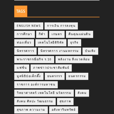
TAGS
ENGLISH NEWS
การเงิน การลงทุน
การศึกษา
กีฬา
เกษตร
คืนคุณแผ่นดิน
ท่องเที่ยว
เทคโนโลยีดิจิทัล
ธุรกิจ
นิทรรศการ
นิทรรศการ งานมหกรรม
บันเทิง
พระราชกรณียกิจ ร.10
พลังงาน สิ่งแวดล้อม
แฟชั่น
ภาพข่าวประชาสัมพันธ์
มูลนิธิป่อเต็กตึ๊ง
ยนตรกรร
ยนตรกรรม
ราชการ องค์การมหาชน
วิทยาศาสตร์ เทคโนโลยี นวัตกรรม
สังคม
สังคม ศิลปะ วัฒนธรรม
สุขภาพ
สุขภาพ ความงาม
อสังหาริมทรัพย์