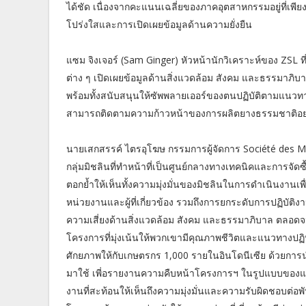
ได้ชัด เนื่องจากคะแนนเฉลี่ยของภาคอุตสาหกรรมอยู่ที่เพี
โปร่งใสและการเปิดเผยข้อมูลด้านความยั่งยืน
แซม จิงเจอร์ (Sam Ginger) หัวหน้านักวิเคราะห์ของ ZSL ที่
ต่าง ๆ เปิดเผยข้อมูลด้านสิ่งแวดล้อม สังคม และธรรมาภิบ
พร้อมทั้งสนับสนุนให้ซัพพลายเออร์ของตนปฏิบัติตามแนวทาง
สามารถติดตามความก้าวหน้าของการผลิตยางธรรมชาติอย่าง
นายเสกสรรค์ ไตรอุโฆษ กรรมการผู้จัดการ Société des Mat
กลุ่มมิชลินที่ทำหน้าที่เป็นศูนย์กลางทางเทคนิคและการจัดซ
ตอกย้ำให้เห็นทั้งความมุ่งมั่นของมิชลินในการดำเนินงานเพ
หน่วยงานและผู้ที่เกี่ยวข้อง รวมถึงการยกระดับการปฏิบัติ
ความเสี่ยงด้านสิ่งแวดล้อม สังคม และธรรมาภิบาล ตลอด
โครงการที่มุ่งเน้นให้พวกเขามีคุณภาพชีวิตและแนวทางปฏิบัต
ศักยภาพให้กับเกษตรกร 1,000 รายในอินโดนีเซีย ด้วยการ
มาใช้ เพี่อรายงานความคืบหน้าโครงการฯ ในรูปแบบของแผนท
งานที่สะท้อนให้เห็นถึงความมุ่งมั่นและความรับผิดชอบต่อ