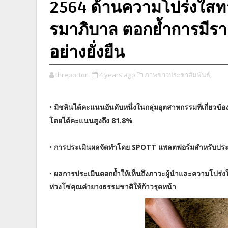
2564 ด้านความโปร่งใสทา
รมาภิบาล ตอกย้ำการมีราก
อย่างยั่งยืน
threportor
4 years ago
ภาพข่าวประชาสัมพันธ์,
•
มิชลินได้คะแนนอันดับหนึ่งในกลุ่มอุตสาหกรรมที่เกี่ยวข้อง
โดยได้คะแนนสูงถึง 81.8%
•
การประเมินผลจัดทำโดย SPOTT แพลตฟอร์มสำหรับประเ
•
ผลการประเมินตอกย้ำให้เห็นถึงภาวะผู้นำและความโปร่งใ
ห่วงโซ่คุณค่ายางธรรมชาติให้ก้าวรุดหน้า