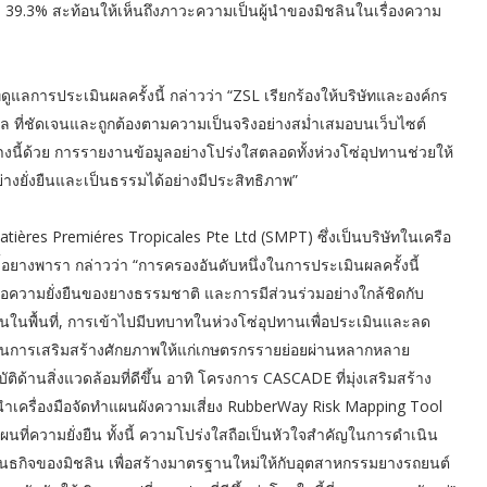
ยง 39.3% สะท้อนให้เห็นถึงภาวะความเป็นผู้นำของมิชลินในเรื่องความ
ดูแลการประเมินผลครั้งนี้ กล่าวว่า “ZSL เรียกร้องให้บริษัทและองค์กร
าล ที่ชัดเจนและถูกต้องตามความเป็นจริงอย่างสม่ำเสมอบนเว็บไซต์
นี้ด้วย การรายงานข้อมูลอย่างโปร่งใสตลอดทั้งห่วงโซ่อุปทานช่วยให้
ยั่งยืนและเป็นธรรมได้อย่างมีประสิทธิภาพ”
ières Premiéres Tropicales Pte Ltd (SMPT) ซึ่งเป็นบริษัทในเครือ
ื้อยางพารา กล่าวว่า “การครองอันดับหนึ่งในการประเมินผลครั้งนี้
ื่อความยั่งยืนของยางธรรมชาติ และการมีส่วนร่วมอย่างใกล้ชิดกับ
งานในพื้นที่, การเข้าไปมีบทบาทในห่วงโซ่อุปทานเพื่อประเมินและลด
จนการเสริมสร้างศักยภาพให้แก่เกษตรกรรายย่อยผ่านหลากหลาย
ิด้านสิ่งแวดล้อมที่ดีขึ้น อาทิ โครงการ CASCADE ที่มุ่งเสริมสร้าง
นำเครื่องมือจัดทำแผนผังความเสี่ยง RubberWay Risk Mapping Tool
ี่ความยั่งยืน ทั้งนี้ ความโปร่งใสถือเป็นหัวใจสำคัญในการดำเนิน
พันธกิจของมิชลิน เพื่อสร้างมาตรฐานใหม่ให้กับอุตสาหกรรมยางรถยนต์