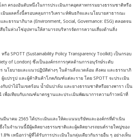
บโลก ครองอันดับหนึ่งในการประเมินภาคอุตสาหกรรมยางธรรมชาติหรือ
เมินผลครั้งนี้ครอบคลุมการวิเคราะห์พันธกิจและนโยบายสาธารณะ
 สังคม และธรรมาภิบาล (Environment, Social, Governance: ESG) ตลอดจน
นเสียในห่วงโซ่อุปทานให้สามารถบริหารจัดการความเสี่ยงด้านสิ่ง
 หรือ SPOTT (Sustainability Policy Transparency Toolkit) เป็นกรอบ
ty of London) ซึ่งเป็นองค์กรการกุศลด้านการอนุรักษ์ระดับ
งค์กร นโยบายและแนวปฏิบัติต่างๆ ในด้านสิ่งแวดล้อม สังคม และธรรมาภิ
ิต ผู้แปรรูป และผู้ค้าสินค้าโภคภัณฑ์แต่ละราย โดย SPOTT จะประเมิน
้องกับป่าไม้ในเขตร้อน น้ำมันปาล์ม และยางธรรมชาติหรือยางพารา เป็น
นี เพื่อเทียบกับเกณฑ์มาตรฐานและประเมินพัฒนาการความก้าวหน้าที่
เดือนมีนาคม 2565 ได้ประเมินและให้คะแนนบริษัทและองค์กรที่ดำเนิน
ซึ่งในจำนวนนี้มีผู้ผลิตยางธรรมชาติและผู้ผลิตยางรถยนต์รายใหญ่ของ
1.8% เหนือกว่าผู้ที่ได้รับการประเมินในกลุ่มเดียวกันรายอื่น ๆ อย่างเห็น