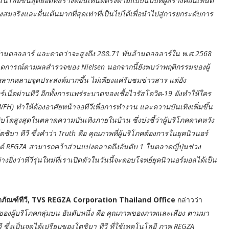
นโลยีขั้นสุดยอดที่สร้างคอนเทนต์ตรงตามแบบฉบับที่ผู้สร้างคอนเทนต์
่างสมจริงและตื่นเต้นมากที่สุดเท่าที่เป็นไปได้เพื่อนำไปสู่การยกระดับการ
นล้านดอลลาร์ และคาดว่าจะสูงถึง 288.71 พันล้านดอลลาร์ใน พ.ศ.2568
ดการณ์ตามผลสำรวจของ Nielsen นอกจากนี้ยังพบว่าพฤติกรรมของผู้
หลากหลายจุดประสงค์มากขึ้น ไม่เพียงแค่รับชมข่าวสาร แต่ยัง
ร์เน็ตผ่านทีวี อีกทั้งการแพร่ระบาดของเชื้อไวรัสโควิด-19 ยังทำให้ใคร
) ทำให้ต้องอาศัยหน้าจอทีวีเพื่อการทำงาน และความบันเทิงเพิ่มขึ้น
ิบโตสูงสุดในตลาดความบันเทิงภายในบ้าน ซึ่งบ่งชี้ว่าผู้บริโภคคาดหวัง
า ทีวี ซึ่งคำว่า Truth คือ คุณภาพที่ผู้บริโภคต้องการในยุคนิวนอร์
ด์ REGZA สามารถคว้าส่วนแบ่งตลาดถึงอันดับ 1 ในตลาดญี่ปุ่นช่วง
ยิ่งว่าทีวีรุ่นใหม่ที่เราเปิดตัวในวันนี้จะตอบโจทย์ยุคนิวนอร์มอลได้เป็น
ลิตภัณฑ์ทีวี, TVS REGZA Corporation Thailand Office
กล่าวว่า
หม่ของผู้บริโภคกลุ่มบน อันดับหนึ่ง คือ คุณภาพของภาพและเสียง ตามมา
ึ่งเป็นจุดได้เปรียบของโตชิบา ทีวี ที่ใช้เทคโนโลยี ภาพ REGZA