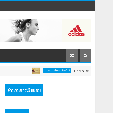
ททท. ชวนสัมผัสพลังแห่งศรัทธา ร่วม
ภาพข่าวประชาสัมพันธ์
จำนวนการเยี่ยมชม