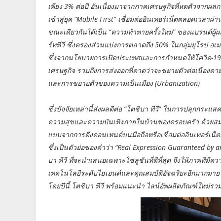
เพียง 3% ต่อปี อันเนื่องมาจากภาคเศรษฐกิจที่หดตัวจากผ
เข้าสู่ยุค “Mobile First” เชื่อมต่ออินเทอร์เน็ตตลอดเวลา
ขณะเดียวกันได้เป็น “ความท้าทายครั้งใหม่” ของแบรนด์ผู้ผล
ร์ททีวี ซึ่งครองส่วนแบ่งการตลาดถึง 50% ในกลุ่มยุโรป อเ
ซึ่งจากนโยบายการเปิดประเทศและการกำหนดให้โควิด-19 เป
เศรษฐกิจ รวมถึงการส่งออกที่คาดว่าจะขยายตัวต่อเนื่องต
และการขยายตัวของความเป็นเมือง (Urbanization)
ซึ่งปัจจัยเหล่านี้ส่งผลดีต่อ “โตชิบา ทีวี” ในการปลุกกระแส
ความสุขและความบันเทิงภายในบ้านของครอบครัว ด้วยสมาร์
แบบจากการดึงคอนเทนต์บนมือถือหรือเชื่อมต่ออินเทอร์เน็
ซึ่งเป็นตัวย่อของคำว่า “Real Expression Guaranteed by 
บา ทีวี ที่จะนำเสนอเฉพาะโซลูชันที่ดีที่สุด จึงให้ภาพที่ม
เทคโนโลยีระดับไฮเอนด์และคุณสมบัติอัจฉริยะอีกมากมาย ทำ
โดยปีนี้ โตชิบา ทีวี พร้อมแนะนำ ไลน์อัพผลิตภัณฑ์ใหม่รวม 