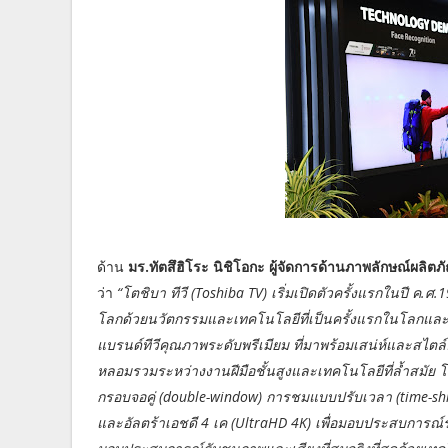
ด้าน
มร.ทัตสึฮิโระ นิชิโอกะ ผู้จัดการด้านภาพลักษณ์ผล
ว่า
“โตชิบา ทีวี (Toshiba TV) เริ่มเปิดตัวครั้งแรกในปี ค.
โลกด้วยนวัตกรรมและเทคโนโลยีที่เป็นครั้งแรกในโลกและคร
แบรนด์ทีวีคุณภาพระดับพรีเมียม ที่มาพร้อมเสน่ห์และสไตล์คว
หลอมรวมระหว่างงานฝีมือชั้นสูงและเทคโนโลยีที่ล้ำสมัย โตช
กรอบจอคู่ (double-window) การชมแบบปรับเวลา (time-shif
และอัลตร้าเอชดี 4 เค (UltraHD 4K) เพื่อมอบประสบการณ์รั