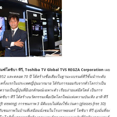
ิตภัณฑ์โตชิบา ทีวี, Toshiba TV Global TVS REGZA Corporation
เผย
ศ.1952 และตลอด 70 ปี ได้สร้างชื่อเสียงในฐานะแบรนด์ทีวีชั้นนำระดับ
ั้งแรกในประเทศญี่ปุ่นมากมาย ได้รับการยอมรับจากทั่วโลกว่าเป็น
ามเป็นญี่ปุ่นที่มีเอกลักษณ์เฉพาะตัว เรียบง่ายแต่มีสไตล์ เป็นการ
ิบา ทีวี ได้สร้างนวัตกรรมเพื่อเปิดโลกใหม่แห่งความบันเทิง อาทิ ทีวี
t viewing) การชมภาพ 3 มิติแบบไม่ต้องใช้แว่นตา (glasses-free 3D)
บชมภาพในบ้านที่เสมือนนั่งชมในโรงภาพยนตร์ โตชิบา ทีวี มุ่งมั่นที่จะ