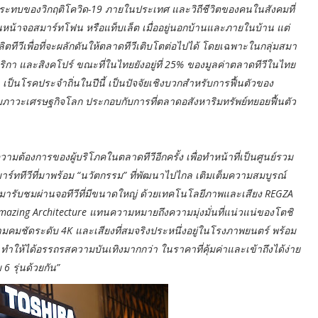
ลกระทบของวิกฤติโควิด-19 ภายในประเทศ และวิถีชีวิตของคนในสังคมที่
ผ่านหน้าจอสมาร์ทโฟน หรือแท็บเล็ต เมื่ออยู่นอกบ้านและภายในบ้าน แต่
ิตทีวีเพื่อที่จะผลักดันให้ตลาดทีวีเติบโตต่อไปได้ โดยเฉพาะในกลุ่มสมา
มริกา และสิงคโปร์ ขณะที่ในไทยยังอยู่ที่ 25% ของมูลค่าตลาดทีวีในไทย
็นโรคประจำถิ่นในปีนี้ เป็นปัจจัยเชิงบวกสำหรับการฟื้นตัวของ
ามภาวะเศรษฐกิจโลก ประกอบกับการที่ตลาดอสังหาริมทรัพย์ทยอยฟื้นตัว
ความต้องการของผู้บริโภคในตลาดทีวีอีกครั้ง เพื่อทำหน้าที่เป็นศูนย์รวม
ททีวีที่มาพร้อม “นวัตกรรม” ที่พัฒนาไปไกล เติมเต็มความสมบูรณ์
ตมารับชมผ่านจอทีวีที่มีขนาดใหญ่ ด้วยเทคโนโลยีภาพและเสียง REGZA
amazing Architecture แทนความหมายถึงความมุ่งมั่นที่แน่วแน่ของโตชิ
ีความคมชัดระดับ 4K และเสียงที่สมจริงประหนึ่งอยู่ในโรงภาพยนตร์ พร้อม
ให้ได้อรรถรสความบันเทิงมากกว่า ในราคาที่คุ้มค่าและเข้าถึงได้ง่าย
6 รุ่นด้วยกัน”