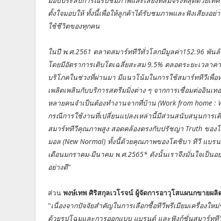
มอบประสบการณ์รับชมภาพและเสียงที่สมจริงที่สุดด้วยเทคโ
ตั้งใจมอบให้ ทั้งนี้เพื่อให้ลูกค้าได้รับชมภาพและฟังเสียงอย
ใช้ชีวิตของทุกคน
ในปี พ.ศ.2561 ตลาดสมาร์ททีวีทั่วโลกมีมูลค่า152.96 พั
โดยมีอัตราการเติบโตเฉลี่ยสะสม 9.5% ตลอดระยะเวลาคา
บริโภคในช่วงที่ผ่านมา มีแนวโน้มในการใช้สมาร์ททีวีเพื่อ
เพลิดเพลินกับบริการสตรีมมิ่งต่าง ๆ จากการเชื่อมต่ออินเทอ
หลายคนจำเป็นต้องทำงานจากที่บ้าน (Work from home : WFH
กรณีการใช้งานที่เปลี่ยนแปลงเหล่านี้มีส่วนสนับสนุนการเต
สมาร์ททีวีคุณภาพสูง สอดคล้องตรงกับปรัชญา Truth ของโตชิบ
มอล (New Normal) ทั้งนี้ด้วยคุณภาพของโตชิบา ทีวี แบรน
เดือนมกราคม-มีนาคม พ.ศ.2565* ดังนั้นเราจึงมั่นใจเป็นอย่าง
อย่างดี”
ส่วน
พงษ์เทพ ศิริสกุลเวโรจน์ ผู้จัดการอาวุโสแผนกขายผ
"
เนื่องจากปัจจัยสำคัญในการเลือกซื้อทีวีพรีเมียมเครื่องใ
ด้วยรูปโฉมและการออกแบบ แบรนด์ และฟังก์ชั่นสมาร์ททีวี ซ