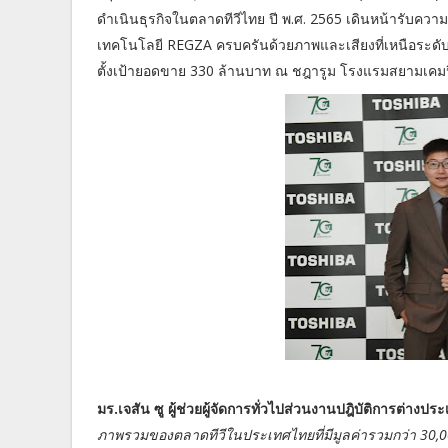
ดำเนินธุรกิจในตลาดทีวีไทย ปี พ.ศ. 2565 เดินหน้ารับความท้
เทคโนโลยี REGZA ครบครันด้วยภาพและเสียงที่เหนือระดั
ตั้งเป้ายอดขาย 330 ล้านบาท ณ ชฎารูม โรงแรมสยามเคมปิ
มร.เจสัน ซู ผู้ช่วยผู้จัดการทั่วไปส่วนงานปฎิบัติการต่
ภาพรวมของตลาดทีวีใ
นประเทศไทยที่มีมูลค่ารวมกว่า 30,0