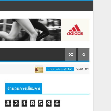
ททท. ชวนสัมผัสพลังแห่งศรัทธา ร่วมงาน 
ภาพข่าวประชาสัมพันธ์
จำนวนการเยี่ยมชม
8
2
1
8
5
9
6