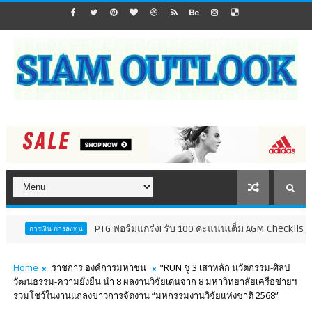
PTG ฟอร์มแกร่ง! รับ 100 คะแนนเต็ม AGM Checklist ปี 69 8 ปีติด
ารลงทุน
Home
ราชการ องค์การมหาชน
"RUN ชู 3 เสาหลัก นวัตกรรม-ศิลป
วัฒนธรรม-ความยั่งยืน นำ 8 ผลงานวิจัยเด่นจาก 8 มหาวิทยาลัยเครือข่ายฯ
ร่วมโชว์ในงานแถลงข่าวการจัดงาน “มหกรรมงานวิจัยแห่งชาติ 2568”