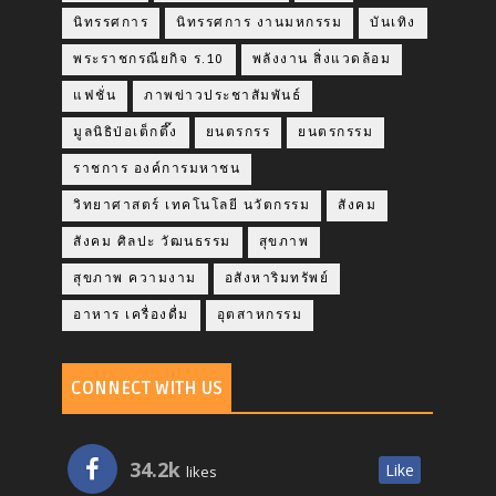
นิทรรศการ
นิทรรศการ งานมหกรรม
บันเทิง
พระราชกรณียกิจ ร.10
พลังงาน สิ่งแวดล้อม
แฟชั่น
ภาพข่าวประชาสัมพันธ์
มูลนิธิป่อเต็กตึ๊ง
ยนตรกรร
ยนตรกรรม
ราชการ องค์การมหาชน
วิทยาศาสตร์ เทคโนโลยี นวัตกรรม
สังคม
สังคม ศิลปะ วัฒนธรรม
สุขภาพ
สุขภาพ ความงาม
อสังหาริมทรัพย์
อาหาร เครื่องดื่ม
อุตสาหกรรม
CONNECT WITH US
34.2k
Like
likes