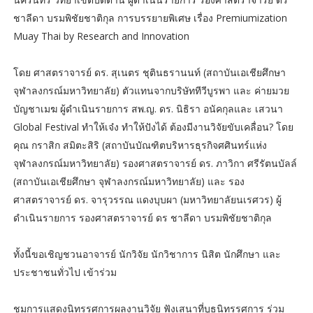
ชาลีดา บรมพิชัยชาติกุล การบรรยายพิเศษ เรื่อง Premiumization
Muay Thai by Research and Innovation
โดย ศาสตราจารย์ ดร. สุเนตร ชุตินธรานนท์ (สถาบันเอเชียศึกษา
จุฬาลงกรณ์มหาวิทยาลัย) ตัวแทนจากบริษัททีวีบูรพา และ ค่ายมวย
บัญชาเมฆ ผู้ดำเนินรายการ สพ.ญ. ดร. นิธิรา อนัคกุลและ เสวนา
Global Festival ทำให้เจ๋ง ทำให้ปังได้ ต้องมีงานวิจัยขับเคลื่อน? โดย
คุณ กราสิก สมิตะสิริ (สถาบันบัณฑิตบริหารธุรกิจศศินทร์แห่ง
จุฬาลงกรณ์มหาวิทยาลัย) รองศาสตราจารย์ ดร. ภาวิกา ศรีรัตนบัลล์
(สถาบันเอเชียศึกษา จุฬาลงกรณ์มหาวิทยาลัย) และ รอง
ศาสตราจารย์ ดร. จารุวรรณ แดงบุบผา (มหาวิทยาลัยนเรศวร) ผู้
ดำเนินรายการ รองศาสตราจารย์ ดร ชาลีดา บรมพิชัยชาติกุล
ทั้งนี้ขอเชิญชวนอาจารย์ นักวิจัย นักวิชาการ นิสิต นักศึกษา และ
ประชาชนทั่วไป เข้าร่วม
ชมการแสดงนิทรรศการผลงานวิจัย ฟังเสนาที่บูธนิทรรศการ ร่วม