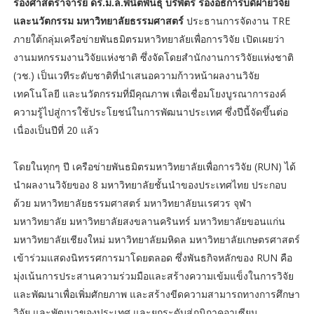
รองศาสตราจารย์ ดร.ม.ล.พินิตพันธุ์ บริพัตร รองอธิการบดีฝ่ายวิจัย
และนวัตกรรม มหาวิทยาลัยธรรมศาสตร์
ประธานการจัดงาน TRE
ภายใต้กลุ่มเครือข่ายพันธมิตรมหาวิทยาลัยเพื่อการวิจัย เปิดเผยว่า
งานมหกรรมงานวิจัยแห่งชาติ ซึ่งจัดโดยสำนักงานการวิจัยแห่งชาติ
(วช.) เป็นเวทีระดับชาติที่นำเสนอความก้าวหน้าผลงานวิจัย
เทคโนโลยี และนวัตกรรมที่มีคุณภาพ เพื่อเชื่อมโยงบูรณาการองค์
ความรู้ไปสู่การใช้ประโยชน์ในการพัฒนาประเทศ ซึ่งปีนี้จัดขึ้นต่อ
เนื่องเป็นปีที่ 20 แล้ว
โดยในทุกๆ ปี เครือข่ายพันธมิตรมหาวิทยาลัยเพื่อการวิจัย (RUN) ได้
นำผลงานวิจัยของ 8 มหาวิทยาลัยชั้นนำของประเทศไทย ประกอบ
ด้วย มหาวิทยาลัยธรรมศาสตร์ มหาวิทยาลัยนเรศวร จุฬา
มหาวิทยาลัย มหาวิทยาลัยสงขลานครินทร์ มหาวิทยาลัยขอนแก่น
มหาวิทยาลัยเชียงใหม่ มหาวิทยาลัยมหิดล มหาวิทยาลัยเกษตรศาสตร์
เข้าร่วมแสดงนิทรรศการมาโดยตลอด ซึ่งพันธกิจหลักของ RUN คือ
มุ่งเน้นการประสานความร่วมมือและสร้างความเข้มแข็งในการวิจัย
และพัฒนาเพื่อเพิ่มศักยภาพ และสร้างขีดความสามารถทางการศึกษา
วิจัย และพัฒนาของประเทศ และยกระดับสู่ภูมิภาคอาเซียน