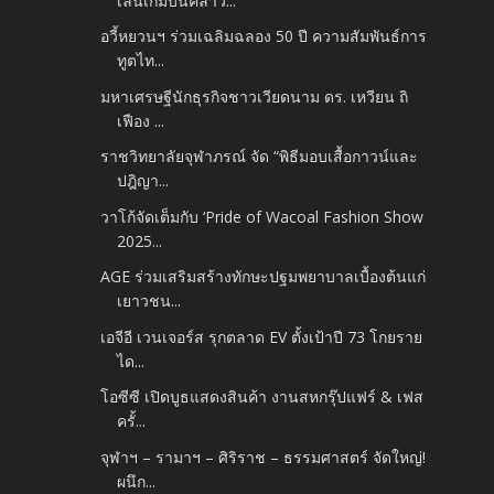
เล่นเกมบนคลาว...
อวี้หยวนฯ ร่วมเฉลิมฉลอง 50 ปี ความสัมพันธ์การ
ทูตไท...
มหาเศรษฐีนักธุรกิจชาวเวียดนาม ดร. เหวียน ถิ
เฟือง ...
ราชวิทยาลัยจุฬาภรณ์ จัด “พิธีมอบเสื้อกาวน์และ
ปฎิญา...
วาโก้จัดเต็มกับ ‘Pride of Wacoal Fashion Show
2025...
AGE ร่วมเสริมสร้างทักษะปฐมพยาบาลเบื้องต้นแก่
เยาวชน...
เอจีอี เวนเจอร์ส รุกตลาด EV ตั้งเป้าปี 73 โกยราย
ได...
โอซีซี เปิดบูธแสดงสินค้า งานสหกรุ๊ปแฟร์ & เฟส
ครั้...
จุฬาฯ – รามาฯ – ศิริราช – ธรรมศาสตร์ จัดใหญ่!
ผนึก...