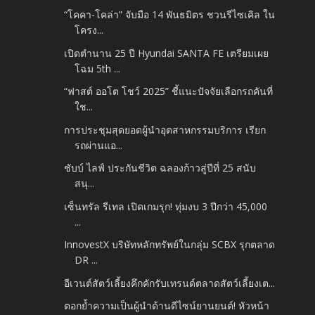
“โคคา-โคล่า” จับมือ 14 พันธมิตร ชวนรีไซเคิล ใน
โครง...
เปิดตำนาน 25 ปี Hyundai SANTA FE เตรียมเผย
โฉม 5th ...
“ฟาสต์ ออโต โชว์ 2025” ชี้แนะปัจจัยเลือกรถคันที่
ใช...
การประชุมสุดยอดผู้นำอุตสาหกรรมบริการ เรียก
รถผ่านแอ...
ชับบ์ ไลฟ์ ประกันชีวิต ฉลองก้าวสู่ปีที่ 25 สนับ
สนุ...
เซ็นทรัล รีเทล เปิดเกมรุก! ทุ่มงบ 3 ปีกว่า 45,000
...
InnovestX บริษัทหลักทรัพย์ในกลุ่ม SCBX รุกตลาด
DR ...
อีเวนต์สัตว์เลี้ยงคึกคักรับเทรนด์ตลาดสัตว์เลี้ยงเต...
ตอกย้ำความเป็นผู้นำด้านดีไซน์ยานยนต์! หัวหน้า