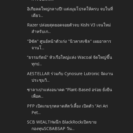
อิเกียลดใหญ่กลางปี! แต่งมุมโปรดให้ครบ จบในที่
เดียว...
Razer ปล่อยสุดยอดจอยตัวจบ Kishi V3 เจนใหม่
สำหรับเก...
"อิซัค" ศูนย์หน้าตัวเก่ง "นิวคาสเซิล" เผยอาหาร
จานโ...
“ธรรมรัตน์” หัวเรือใหญ่แห่ง Wacoal จัดใหญ่ขึ้น
ทุกป...
AESTELLAR ร่วมกับ Cynosure Lutronic จัดงาน
ประชุมวิ...
ซาลาเปาแห่งอนาคต “Plant-Based อร่อย ยั่งยืน
เพื่อค...
PFP เปิดเกมรุกตลาดสัตว์เลี้ยง เปิดตัว “Ari Ari
Pet...
SCB WEALTHผนึก BlackRockเปิดขาย
กองทุนSCBABSAP วัน...