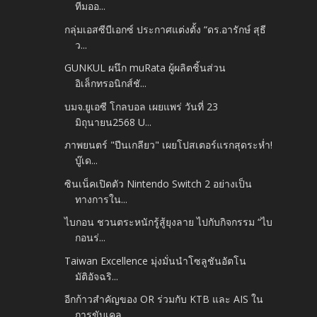
ทีมออ...
กลุ่มเอสซีบีเอกซ์ ประกาศแต่งตั้ง “ดร.อารักษ์ สุธี
ว...
GUNKUL ผนึก muRata ผู้ผลิตชิ้นส่วน
อิเล็กทรอนิกส์ชั...
บมจ.ยูเอซี โกลบอล เผยแพร่ วันที่ 23
มิถุนายน2568 U...
ภาพยนตร์ "ปีนเกลียว" เผยโปสเตอร์แรกสุดระห่ำ!
บู๊เด...
ซินเน็คเปิดตัว Nintendo Switch 2 อย่างเป็น
ทางการใน...
ไบกอน ชวนตระหนักรู้สู้ยุงลาย ไปกับกิจกรรม “ไบ
กอนร่...
Taiwan Excellence มุ่งมั่นนำโซลูชันอัตโน
มัติอัจฉริ...
อีกก้าวสำคัญของ OR ร่วมกับ KTB และ AIS ใน
การขับเคล...