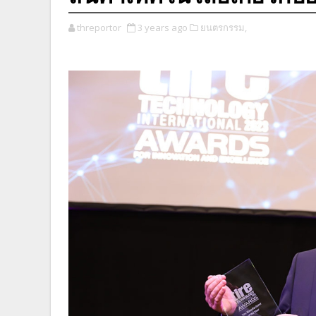
threportor
3 years ago
ยนตรกรรม,