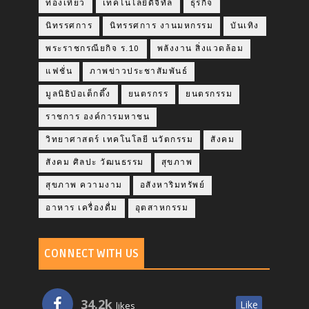
ท่องเที่ยว
เทคโนโลยีดิจิทัล
ธุรกิจ
นิทรรศการ
นิทรรศการ งานมหกรรม
บันเทิง
พระราชกรณียกิจ ร.10
พลังงาน สิ่งแวดล้อม
แฟชั่น
ภาพข่าวประชาสัมพันธ์
มูลนิธิป่อเต็กตึ๊ง
ยนตรกรร
ยนตรกรรม
ราชการ องค์การมหาชน
วิทยาศาสตร์ เทคโนโลยี นวัตกรรม
สังคม
สังคม ศิลปะ วัฒนธรรม
สุขภาพ
สุขภาพ ความงาม
อสังหาริมทรัพย์
อาหาร เครื่องดื่ม
อุตสาหกรรม
CONNECT WITH US
34.2k
Like
likes