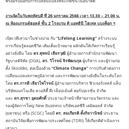
พร้อมรับมือกับการเปลี่ยนแปลงที่จะเกิดขึ้นในอนาคต
งานจัดในวันพฤหัสบดี ที่ 26 มกราคม 2566 เวลา 13.30 – 21.00 น.
ณ ห้องแกรนด์ฮอลล์ ชั้น 2 โรงแรม ดิ แอทธินี โฮเทล แบงค็อก ฯ
เปิดเวทีเสวนาในช่วงบ่าย กับ
“Lifelong Learning”
สร้างระบบ
การเรียนรู้ตลอดชีวิต เติมเต็มเป้าหมาย ผลักดันให้เกิดการเรียนรู้
อย่างยั่งยืน โดย
ดร.สุพจน์ เธียรวุฒิ
ผู้อำนวยการสำนักงานพัฒนา
รัฐบาลดิจิทัล (DGA),
ดร. วิโรจน์ จิรพัฒนกุล
ผู้บริหาร และผู้ร่วมก่อ
ตั้ง Skooldio, ต่อเนื่องด้วย
“Climate Change”
การปรับตัวต่อการ
เปลี่ยนแปลงสภาพภูมิอากาศ และการพัฒนาอย่างยั่งยืนในระดับโลก
โดย
ดร.การดี เลียวไพโรจน์
ผู้อำนวยการบริหาร ฟิวเจอร์เทลส์ แล็บ
บริษัทแมกโนเลีย ควอลิตี้ ดีเวล็อปเม้นต์ คอร์ปอเรชั่น จำกัด
และ
ดร.สุรชา อุดมศักดิ์
ประธานเจ้าหน้าที่สายงานนวัตกรรม และ
รองผู้จัดการใหญ่ New Business บริษัทเอสซีจี เคมิคอลส์ จำกัด
(มหาชน) หรือ (SCGC) โดยมี
ดร. สมเกียรติ ตั้งกิจวานิชย์
ประธาน
สถาบันวิจัยเพื่อการพัฒนาประเทศไทย (TDRI) ให้เกียรติดำเนินการ
เสวนา