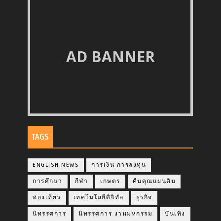
AD BANNER
TAGS
ENGLISH NEWS
การเงิน การลงทุน
การศึกษา
กีฬา
เกษตร
คืนคุณแผ่นดิน
ท่องเที่ยว
เทคโนโลยีดิจิทัล
ธุรกิจ
นิทรรศการ
นิทรรศการ งานมหกรรม
บันเทิง