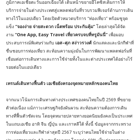
ภูมิภาคเอเชียตะวันออกเฉียงใต้ เดินหน้าขยายอีโคซิสเต็มการให้
บริการจ่ายในต่างประเทศสู่แพลตฟอร์มที่รวบรวมฟีเจอร์ด้านการเดิน
ทางไว้ในแอปเดียว โดยเปิดตัวหมวดบริการ “ท่องเที่ยว” พร้อมชูจุด
แข็ง
“จองง่าย จ่ายสะดวก เน็ตพร้อม ประกันคุ้ม”
โดยล่าสุดได้จัด
งาน
“One App, Easy Travel เที่ยวครบจบที่ทรูมันนี่”
เพื่อมอบ
ประสบการณ์พิเศษร่วมกับ
เอส–ศุภ สง่าวรวงศ์
นักแสดงและนักกีฬาที่
ชื่นชอบการท่องเที่ยว สะท้อนความมุ่งมั่นในการพัฒนาแพลตฟอร์มที่
เชื่อมต่อการเดินทางและการใช้จ่ายทั้งในและต่างประเทศได้อย่างไร้
รอยต่อในแอปเดียว
เทรนด์เดินทางฟื้นตัว เอเชียยังครองจุดหมายหลักของคนไทย
จากแนวโน้มการเดินทางต่างประเทศของคนไทยในปี 2569 ที่ขยาย
ตัวต่อเนื่อง แม้ภาวะเศรษฐกิจยังผันผวน สะท้อนความต้องการเดิน
ทางที่ฟื้นตัวชัดเจน โดยจุดหมายปลายทางยอดนิยมยังคงเป็นประเทศ
ในแถบเอเชีย อาทิ จีน ญี่ปุ่น และเกาหลีใต้ ทั้งนี้ ข้อมูลจากกระทรวง
การท่องเที่ยวและกีฬาล่าสุดปี 2567 ระบุว่าคนไทยใช้จ่ายในต่าง