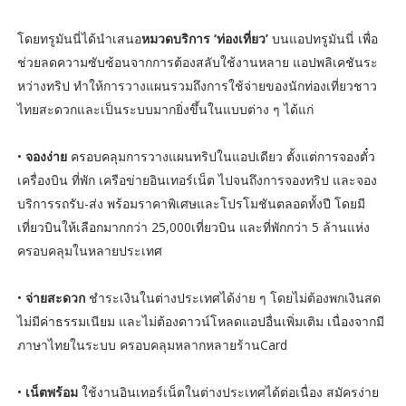
โดยทรูมันนี่ได้นำเสนอ
หมวดบริการ ‘ท่องเที่ยว’
บนแอปทรูมันนี่ เพื่อ
ช่วยลดความซับซ้อนจากการต้องสลับใช้งานหลาย แอปพลิเคชันระ
หว่างทริป ทำให้การวางแผนรวมถึงการใช้จ่ายของนักท่องเที่ยวชาว
ไทยสะดวกและเป็นระบบมากยิ่งขึ้นในแบบต่าง ๆ ได้แก่
•
จองง่าย
ครอบคลุมการวางแผนทริปในแอปเดียว ตั้งแต่การจองตั๋ว
เครื่องบิน ที่พัก เครือข่ายอินเทอร์เน็ต ไปจนถึงการจองทริป และจอง
บริการรถรับ-ส่ง พร้อมราคาพิเศษและโปรโมชันตลอดทั้งปี โดยมี
เที่ยวบินให้เลือกมากกว่า 25,000เที่ยวบิน และที่พักกว่า 5 ล้านแห่ง
ครอบคลุมในหลายประเทศ
•
จ่ายสะดวก
ชำระเงินในต่างประเทศได้ง่าย ๆ โดยไม่ต้องพกเงินสด
ไม่มีค่าธรรมเนียม และไม่ต้องดาวน์โหลดแอปอื่นเพิ่มเติม เนื่องจากมี
ภาษาไทยในระบบ ครอบคลุมหลากหลายร้านCard
•
เน็ตพร้อม
ใช้งานอินเทอร์เน็ตในต่างประเทศได้ต่อเนื่อง สมัครง่าย