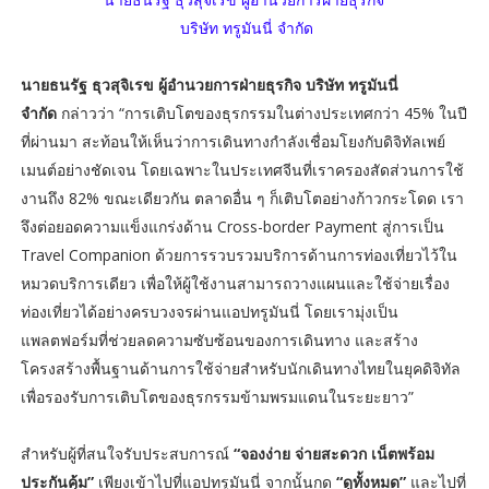
บริษัท ทรูมันนี่ จำกัด
นายธนรัฐ ธุวสุจิเรข ผู้อำนวยการฝ่ายธุรกิจ บริษัท ทรูมันนี่
จำกัด
กล่าวว่า “การเติบโตของธุรกรรมในต่างประเทศกว่า 45% ในปี
ที่ผ่านมา สะท้อนให้เห็นว่าการเดินทางกำลังเชื่อมโยงกับดิจิทัลเพย์
เมนต์อย่างชัดเจน โดยเฉพาะในประเทศจีนที่เราครองสัดส่วนการใช้
งานถึง 82% ขณะเดียวกัน ตลาดอื่น ๆ ก็เติบโตอย่างก้าวกระโดด เรา
จึงต่อยอดความแข็งแกร่งด้าน Cross-border Payment สู่การเป็น
Travel Companion ด้วยการรวบรวมบริการด้านการท่องเที่ยวไว้ใน
หมวดบริการเดียว เพื่อให้ผู้ใช้งานสามารถวางแผนและใช้จ่ายเรื่อง
ท่องเที่ยวได้อย่างครบวงจรผ่านแอปทรูมันนี่ โดยเรามุ่งเป็น
แพลตฟอร์มที่ช่วยลดความซับซ้อนของการเดินทาง และสร้าง
โครงสร้างพื้นฐานด้านการใช้จ่ายสำหรับนักเดินทางไทยในยุคดิจิทัล
เพื่อรองรับการเติบโตของธุรกรรมข้ามพรมแดนในระยะยาว”
สำหรับผู้ที่สนใจรับประสบการณ์
“จองง่าย จ่ายสะดวก เน็ตพร้อม
ประกันคุ้ม”
เพียงเข้าไปที่แอปทรูมันนี่ จากนั้นกด
“ดูทั้งหมด”
และไปที่