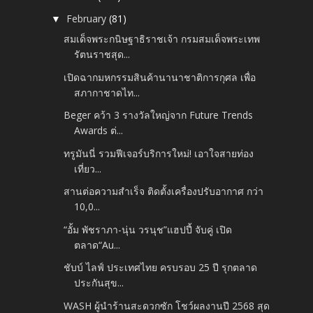
February
(81)
▼
สมเด็จพระกนิษฐาธิราชเจ้า กรมสมเด็จพระเทพ
รัตนราชสุด...
เปิดฉากมหกรรมสินค้านานาชาติการกุศล เพื่อ
สภากาชาดไท...
Beger คว้า 3 รางวัลใหญ่จาก Future Trends
Awards ต่...
ทรูมันนี่ รวมฟีเจอร์บริการใหม่! เอาใจสายท่อง
เที่ยว...
สานต่อความสำเร็จ ติดตั้งเครื่องปรับอากาศ กว่า
10,0...
“อั้ม พัชราภา-นุ่น วรนุช”แฮปปี้ จับคู่ เปิด
ตลาด“Au...
ชับบ์ ไลฟ์ ประเทศไทย ครบรอบ 25 ปี รุกตลาด
ประกันสุข...
WASH ผู้นำร้านสะดวกซัก โชว์ผลงานปี 2568 สุด