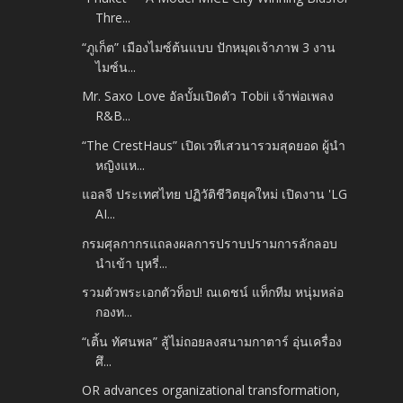
Thre...
“ภูเก็ต” เมืองไมซ์ต้นแบบ ปักหมุดเจ้าภาพ 3 งาน
ไมซ์น...
Mr. Saxo Love อัลบั้มเปิดตัว Tobii เจ้าพ่อเพลง
R&B...
“The CrestHaus” เปิดเวทีเสวนารวมสุดยอด ผู้นำ
หญิงแห...
แอลจี ประเทศไทย ปฏิวัติชีวิตยุคใหม่ เปิดงาน 'LG
AI...
กรมศุลกากรแถลงผลการปราบปรามการลักลอบ
นำเข้า บุหรี่...
รวมตัวพระเอกตัวท็อป! ณเดชน์ แท็กทีม หนุ่มหล่อ
กองท...
“เติ้น ทัศนพล” สู้ไม่ถอยลงสนามกาตาร์ อุ่นเครื่อง
ศึ...
OR advances organizational transformation,