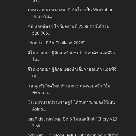
ททท.เจาะนทท.ต่างชาติ ดันไทยเป็น Workation
Hub ผ่าน...
ซีพี แอ็กซ์ตร้า โชว์ผลงานปี 2568 รายได้รวม
520,706...
“Honda LPGA Thailand 2026”
จีโน่-อาฒยา ฐิติกุล คว้าแชมป์ “ฮอนด้า แอลพีจีเอ
ไท...
จีโน่-อาฒยา ฐิติกุล แซงนำเดี่ยว “ฮอนด้า แอลพีจี
เอ ...
“เอ ศุภชัย”จัดใหญ่ห้างแตกชวนครอบครัว "อั้ม
พัชราภา...
โรงพยาบาลบำรุงราษฎร์ ได้รับการยกย่องให้เป็น
Asia’s...
เชอรี ประเทศไทย เปิด 6 ไฟนอลลิสต์ “Chery V23
Style...
“Phuket” – A Model MICE City Winning Bidsfor