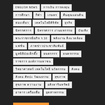
ENGLISH NEWS
การเงิน การลงทุน
การศึกษา
กีฬา
เกษตร
คืนคุณแผ่นดิน
ท่องเที่ยว
เทคโนโลยีดิจิทัล
ธุรกิจ
นิทรรศการ
นิทรรศการ งานมหกรรม
บันเทิง
พระราชกรณียกิจ ร.10
พลังงาน สิ่งแวดล้อม
แฟชั่น
ภาพข่าวประชาสัมพันธ์
มูลนิธิป่อเต็กตึ๊ง
ยนตรกรร
ยนตรกรรม
ราชการ องค์การมหาชน
วิทยาศาสตร์ เทคโนโลยี นวัตกรรม
สังคม
สังคม ศิลปะ วัฒนธรรม
สุขภาพ
สุขภาพ ความงาม
อสังหาริมทรัพย์
อาหาร เครื่องดื่ม
อุตสาหกรรม