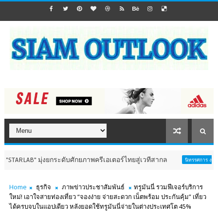
 มุ่งยกระดับศักยภาพครีเอเตอร์ไทยสู่เวทีสากล
อิ
นิทรรศการ งานมหกรรม
Home
ธุรกิจ
ภาพข่าวประชาสัมพันธ์
ทรูมันนี่ รวมฟีเจอร์บริการ
ใหม่! เอาใจสายท่องเที่ยว “จองง่าย จ่ายสะดวก เน็ตพร้อม ประกันคุ้ม” เที่ยว
ได้ครบจบในแอปเดียว หลังยอดใช้ทรูมันนี่จ่ายในต่างประเทศโต 45%