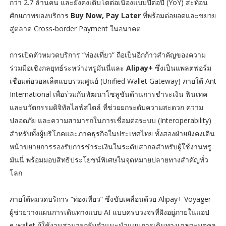
กว่า 2.7 ล้านคน และยังคงเติบโตต่อเนื่องแบบปีต่อปี (YoY) สะท้อน
ศักยภาพของบริการ
Buy Now, Pay Later
ที่พร้อมต่อยอดและขยาย
สู่ตลาด Cross-border Payment ในอนาคต
การเปิดตัวหมวดบริการ “ท่องเที่ยว” ถือเป็นอีกก้าวสำคัญของความ
ร่วมมือเชิงกลยุทธ์ระหว่างทรูมันนี่และ
Alipay+
ซึ่งเป็นแพลตฟอร์ม
เชื่อมต่อวอลเล็ตแบบรวมศูนย์ (Unified Wallet Gateway) ภายใต้ Ant
International เพื่อร่วมกันพัฒนาโซลูชันด้านการชำระเงิน ฟินเทค
และนวัตกรรมดิจิทัลไลฟ์สไตล์ ที่ช่วยยกระดับความสะดวก ความ
ปลอดภัย และความสามารถในการเชื่อมต่อระบบ (Interoperability)
สำหรับทั้งผู้บริโภคและภาคธุรกิจในประเทศไทย ทั้งสองฝ่ายยังคงเดิน
หน้าขยายการรองรับการชำระเงินในระดับสากลสำหรับผู้ใช้งานทรู
มันนี่ พร้อมมอบสิทธิประโยชน์พิเศษในจุดหมายปลายทางสำคัญทั่ว
โลก
ภายใต้หมวดบริการ “ท่องเที่ยว” ซึ่งขับเคลื่อนด้วย Alipay+ Voyager
ผู้ช่วยวางแผนการเดินทางแบบ AI แบบครบวงจรที่ฝังอยู่ภายในแอป
e-wallet ผู้ใช้งานสามารถรับคำแนะนำแผนการเดินทางเฉพาะบุคคล