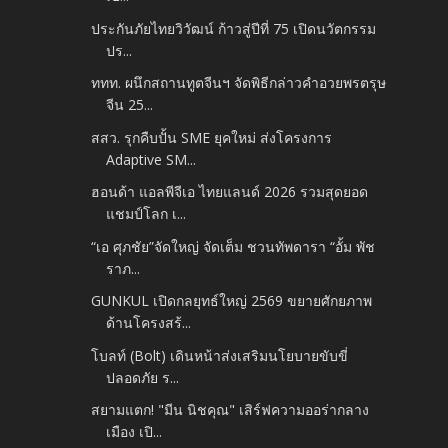
ประกันภัยไทยวิวัฒน์ ก้าวสู่ปีที่ 75 เปิดนวัตกรรม
ปร...
ททท. ผนึกสถานทูตจีนฯ จัดพิธีกล่าวคำอวยพรตรุษ
จีน 25...
สสว. รุกคืบปั้น SME ยุคใหม่ ส่งโครงการ
Adaptive SM...
ฮอนด้า แอลพีจีเอ ไทยแลนด์ 2026 รวมสุดยอด
แชมป์โลก เ...
“เอ ศุภชัย”จัดใหญ่ จัดเต็ม ชวนทัพดารา “อั้ม พัช
ราภ...
GUNKUL เปิดกลยุทธ์ใหญ่ 2569 ขยายศักยภาพ
ด้านโครงสร้...
โบลท์ (Bolt) เดินหน้าส่งเสริมนโยบายขับขี่
ปลอดภัย ร...
สยามแตก! "มีน นิชคุณ" เสิร์ฟความออร่ากลาง
เมือง เปิ...