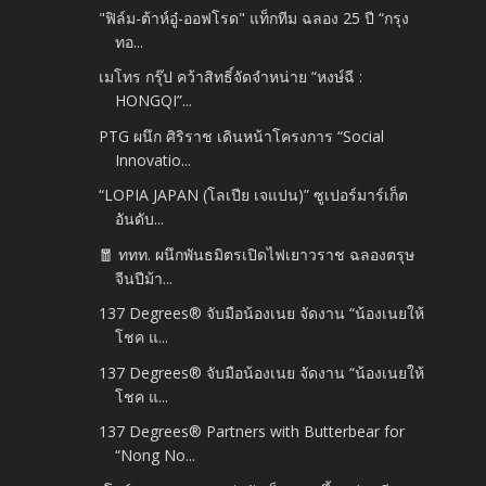
"ฟิล์ม-ต้าห์อู๋-ออฟโรด" แท็กทีม ฉลอง 25 ปี “กรุง
ทอ...
เมโทร กรุ๊ป คว้าสิทธิ์จัดจำหน่าย “หงษ์ฉี :
HONGQI”...
PTG ผนึก ศิริราช เดินหน้าโครงการ “Social
Innovatio...
“LOPIA JAPAN (โลเปีย เจแปน)” ซูเปอร์มาร์เก็ต
อันดับ...
🧧 ททท. ผนึกพันธมิตรเปิดไฟเยาวราช ฉลองตรุษ
จีนปีม้า...
137 Degrees® จับมือน้องเนย จัดงาน “น้องเนยให้
โชค แ...
137 Degrees® จับมือน้องเนย จัดงาน “น้องเนยให้
โชค แ...
137 Degrees® Partners with Butterbear for
“Nong No...