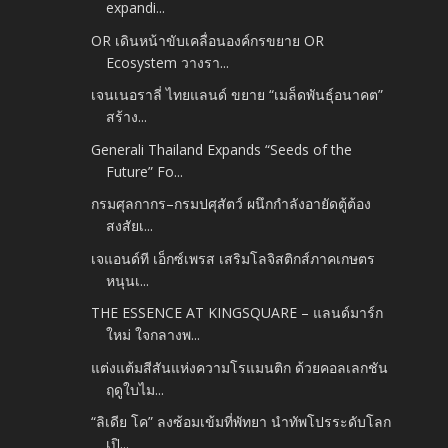
expandi...
OR เดินหน้าขับเคลื่อนองค์กรขยาย OR
Ecosystem วางรา...
เจนเนอราลี่ ไทยแลนด์ ขยาย “เมล็ดพันธุ์อนาคต”
สร้าง...
Generali Thailand Expands “Seeds of the
Future” Fo...
กรมศุลกากร–กรมปศุสัตว์ ผนึกกำลังอายัดตู้ต้อง
สงสัยเ...
เจแอนด์ที เอ็กซ์เพรส เสริมโลจิสติกส์ภาคเกษตร
หนุนเ...
THE ESSENCE AT KINGSQUARE – แลนด์มาร์ก
ใหม่ ใจกลางพ...
แต่งแต้มสีสันแห่งความโรแมนติก ด้วยคอลเลกชัน
ฤดูใบไม...
“ลิเดีย โค” ลงซ้อมเข้มที่พัทยา นำทัพโปรระดับโลก
เปิ...