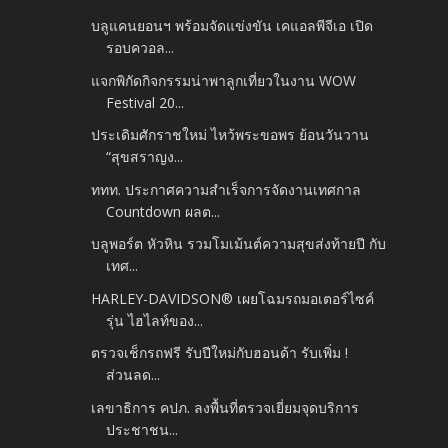
บลูแคนยอนฯ พร้อมจัดแข่งขัน เคแอลพีจีเอ เปิด
รอบควอล...
แจกพิกัดกิจกรรมน่าพาลูกเที่ยวในงาน WOW
Festival 20...
ประเดิมศักราชใหม่ ไหว้พระขอพร ย้อนวันวาน
“สุขสราญง...
ททท. ประกาศความสำเร็จการจัดงานเทศกาล
Countdown ผลต...
บลูพอร์ต หัวหิน รวมโมเม้นต์ความสุขส่งท้ายปี กับ
เทศ...
HARLEY-DAVIDSON® เผยโฉมรถมอเตอร์ไซค์
รุ่น ไฮไลท์ของ...
ตรวจเช็กรถฟรี รับปีใหม่กับฮอนด้า รับเพิ่ม !
ส่วนลด...
เลขาธิการ คปภ. ลงพื้นที่ตรวจเยี่ยมจุดบริการ
ประชาชน...