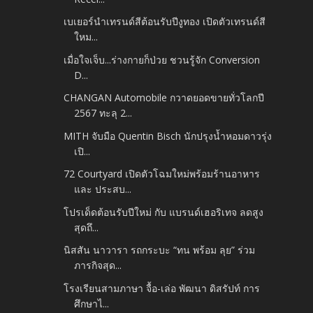
เบเยอร์นำเทรนด์สีต้อนรับปีงูทอง เปิดตัวเทรนด์สี
ใหม...
เมื่อใจเจ็บ...ร่างกายก็ป่วย ชวนรู้จัก Conversion
D...
CHANGAN Automobile กวาดยอดขายทั่วโลกปี
2567 ทะลุ 2...
MITH จับมือ Quentin Bisch นักปรุงน้ำหอมดาวรุ่ง
เปิ...
72 Courtyard เปิดตัวโฉมใหม่พร้อมร้านอาหาร
และ ประสบ...
โปรเด็ดต้อนรับปีใหม่ กับ แบรนด์เฮอริเทจ ลดสูง
สุดถึ...
นิสสัน นาวารา รถกระบะ “ทน พร้อม ลุย” ร่วม
ภารกิจสุด...
โรงเรียนสามภาษา จื้อ-เล่อ พัฒนา ดิสรัปท์ การ
ศึกษาไ...