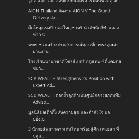
วู้ดดี้ และ โอ๊ต จดทะเบียนสมรส เริ่มต้นชีวิตคู่ อย...
AION Thailand จัดงาน AION V The Grand
Delivery ส่ง...
ศึกใหญ่แห่งปี! บอสใหญ่ชาตรี นำทัพนักกีฬาแถลง
ข่าว O...
ททท. ชวนสร้างประสบการณ์ท่องเที่ยวทรงคุณค่า
ผ่านงาน...
โรงเรียนนานาชาติโชรส์เบอรี กรุงเทพ ซิตี้แคมปัส
ขยา...
SCB WEALTH Strengthens Its Position with
Expert Ad...
SCB WEALTHตอกย้ำลูกค้าเป็นศูนย์กลางยกทัพทีม
Adviso...
มูลนิธิป่อเต็กตึ๊ง ส่งความสุข และกำลังใจ มอ
บอั่งเป...
3 นักกอล์ฟสาวดาวเด่นไทย พร้อมสู้ศึก เคแอลฯ ที่
บลูแ...