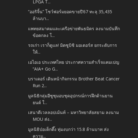
LPGA T...
“ออริจิ้น” โชว์ฟอร์มยอดขายปี’67 ทะลุ 35,435
ล้านบา...
แพทยสมาคมและเครือข่ายพันธมิตร ลงนามบันทึก
ข้อตกลง โ...
รถเก่า เราก็ดูแล! มิตซูบิชิ มอเตอร์ส ยกระดับการ
ให้...
เอไอเอ ประเทศไทย ประกาศความสำเร็จแคมเปญ
“AIA+ Go G...
บราเดอร์ เดินหน้ากิจกรรม Brother Beat Cancer
Run 2...
มูลนิธิกลุ่มอีซูซุมอบชุดอุปกรณ์การฝึกด้านยาน
ยนต์ ใ...
เสนาดีเวลลอปเม้นท์ – มหาวิทยาลัยสยาม ลงนาม
MOU ส่ง...
มูลนิธิป่อเต็กตึ๊ง ทุ่มงบกว่า 15.8 ล้านบาท ส่ง
ความ...