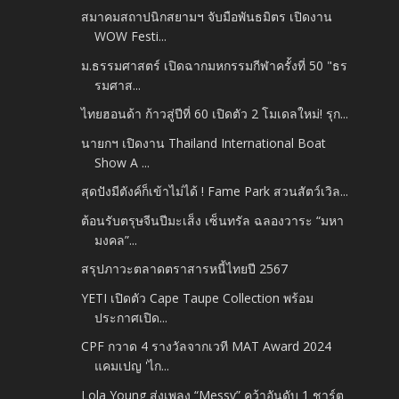
สมาคมสถาปนิกสยามฯ จับมือพันธมิตร เปิดงาน
WOW Festi...
ม.ธรรมศาสตร์ เปิดฉากมหกรรมกีฬาครั้งที่ 50 "ธร
รมศาส...
ไทยฮอนด้า ก้าวสู่ปีที่ 60 เปิดตัว 2 โมเดลใหม่! รุก...
นายกฯ เปิดงาน Thailand International Boat
Show A ...
สุดปังมีตังค์ก็เข้าไม่ได้ ! Fame Park สวนสัตว์เวิล...
ต้อนรับตรุษจีนปีมะเส็ง เซ็นทรัล ฉลองวาระ “มหา
มงคล”...
สรุปภาวะตลาดตราสารหนี้ไทยปี 2567
YETI เปิดตัว Cape Taupe Collection พร้อม
ประกาศเปิด...
CPF กวาด 4 รางวัลจากเวที MAT Award 2024
แคมเปญ 'ไก...
Lola Young ส่งเพลง “Messy” คว้าอันดับ 1 ชาร์ต