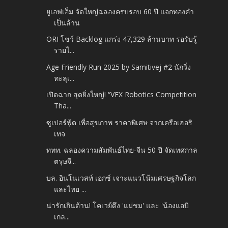
ยูเอฟเอ็ม จัดใหญ่ฉลองครบรอบ 60 ปี แจกทองคำ
เป็นล้าน
ORI โชว์ Backlog แกร่ง 47,329 ล้านบาท รอรับรู้
รายไ...
Age Friendly Run 2025 by Samitivej #2 นักวิ่ง
ทะลุเ...
เปิดฉาก สุดยิ่งใหญ่! “VEX Robotics Competition
Tha...
ซูเปอร์ฟู้ด เพื่อสุขภาพ ราคาพิเศษ จากเครือเฮอริ
เทจ
ททท. ฉลองความสัมพันธ์ไทย-จีน 50 ปี จัดเทศกาล
ตรุษจี...
บล. อินโนเวสท์ เอกซ์ เจาะแนวโน้มเศรษฐกิจโลก
และไทย ...
น่ารักเกินต้าน! โคเวย์ดึง 'แม่ชม' และ 'น้องแอบิ
เกล...