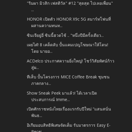
"ริมผา มิวสิก เฟสติวัล" #12 "สุดสุด ไปเลยเพื่อน"
...
HONOR เปิดตัว HONOR X9c 5G สมาร์ทโฟนที่
ผสานความทนท...
ซินเจียยู่อี่ ซินนี้ฮวดไช้ .. "หนึ่งปีมีครั้งเดียว...
เผยไต๋! 8 เคล็ดลับ ปั้นแคมเปญโฆษณาให้โดน!
โดย นายอ...
ACDelco ประกาศความยิ่งใหญ่! โชว์วิสัยทัศน์ก้าว
สู่ผ...
ทีเส็บ ปั้นโครงการ MICE Coffee Break ชุมชน
ภาคกลาง...
Show Sneak Peek มาแล้ว! ได้เวลาเปิด
ประสบการณ์ Imme...
เปิดศักราชหนังไทยเรื่องแรกรับปีใหม่ “แสนสนั่น
พันธ...
อิเกียมอบสิทธิพิเศษจัดเต็ม รับมาตรการ Easy E-
Recei...