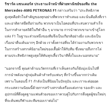
ริชาร์ด แซนเดอร์ส ประธานเจ้าหน้าที่ฝ่ายพาณิชย์ของทีม the
Mercedes-AMG PETRONAS F1
กล่าวเสริมว่า “ประสิทธิภาพ
สูงสุดคือหัวใจสำคัญของทุกอย่างที่พวกเราทำเสมอ และนั่นคือสิ่งที่เรา
และอาดิดาสยึดถือร่วมกัน พวกเขาเป็นไอคอนที่ประสบความสำเร็จ
ในการทำลายสถิติในกีฬาอื่น ๆ มากมาย การนำพวกเขามาเข้าสู่โลก
แห่ง F1 ในฐานะส่วนหนึ่งของทีมจึงเป็นเกียรติอย่างยิ่ง และยังเป็น
เรื่องน่าตื่นเต้นมากๆ อีกด้วย เราตั้งตารอที่จะได้ร่วมงานกับพวกเขา
ในการสร้างสรรค์นิยามใหม่ของเสื้อผ้าให้กับทีม ซึ่งหมายถึงการไล่
ตามประสิทธิภาพสูงสุดให้ทันทุกเสี้ยววินาทีทั้งในและนอกสนาม”
“นอกจากนี้ คุณค่าด้านนวัตกรรมที่เราเห็นตรงกันก็ยังมุ่งเน้นไปที่
การนำพลังมาสู่กลุ่มสินค้าสำหรับแฟนๆ ที่กว้างขึ้นมากกว่าเดิม
เพราะในตอนนี้ F1 กำลังเป็นที่นิยมในปัจจุบัน และเราจะต่อยอด
กระแสความนิยมนี้ด้วยการสร้างสรรค์เครื่องแต่งกาย รองเท้า และ
อุปกรณ์ที่ดึงดูดฐานแฟนตัวยงของเราควบคู่ไปกับการดึงดูดผู้ชมใหม่ๆ
ที่จะค้นพบกีฬาและทีมของเราต่อไป"