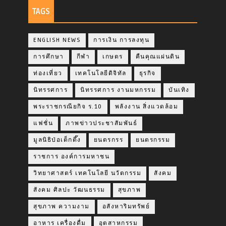
TAGS
ENGLISH NEWS
การเงิน การลงทุน
การศึกษา
กีฬา
เกษตร
คืนคุณแผ่นดิน
ท่องเที่ยว
เทคโนโลยีดิจิทัล
ธุรกิจ
นิทรรศการ
นิทรรศการ งานมหกรรม
บันเทิง
พระราชกรณียกิจ ร.10
พลังงาน สิ่งแวดล้อม
แฟชั่น
ภาพข่าวประชาสัมพันธ์
มูลนิธิป่อเต็กตึ๊ง
ยนตรกรร
ยนตรกรรม
ราชการ องค์การมหาชน
วิทยาศาสตร์ เทคโนโลยี นวัตกรรม
สังคม
สังคม ศิลปะ วัฒนธรรม
สุขภาพ
สุขภาพ ความงาม
อสังหาริมทรัพย์
อาหาร เครื่องดื่ม
อุตสาหกรรม