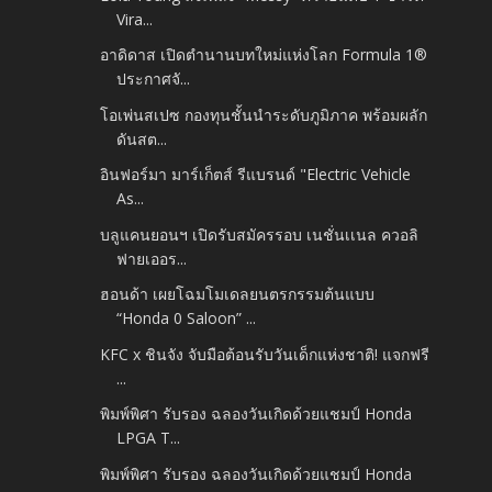
Vira...
อาดิดาส เปิดตำนานบทใหม่แห่งโลก Formula 1®
ประกาศจั...
โอเพ่นสเปซ กองทุนชั้นนำระดับภูมิภาค พร้อมผลัก
ดันสต...
อินฟอร์มา มาร์เก็ตส์ รีแบรนด์ "Electric Vehicle
As...
บลูแคนยอนฯ เปิดรับสมัครรอบ เนชั่นเเนล ควอลิ
ฟายเออร...
ฮอนด้า เผยโฉมโมเดลยนตรกรรมต้นแบบ
“Honda 0 Saloon” ...
KFC x ชินจัง จับมือต้อนรับวันเด็กแห่งชาติ! แจกฟรี
...
พิมพ์พิศา รับรอง ฉลองวันเกิดด้วยแชมป์ Honda
LPGA T...
พิมพ์พิศา รับรอง ฉลองวันเกิดด้วยแชมป์ Honda